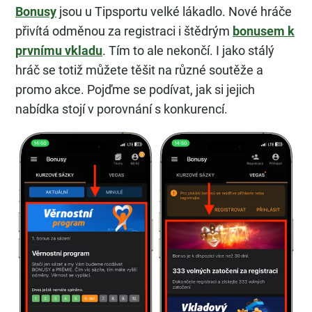
Bonusy
jsou u Tipsportu velké lákadlo. Nové hráče
přivítá odměnou za registraci i štědrým
bonusem k
prvnímu vkladu
. Tím to ale nekončí. I jako stálý
hráč se totiž můžete těšit na různé soutěže a
promo akce. Pojďme se podívat, jak si jejich
nabídka stojí v porovnání s konkurencí.