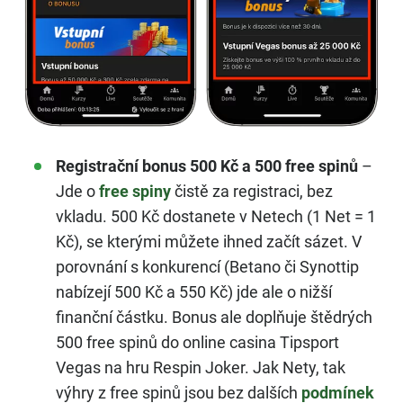
Registrační bonus 500 Kč a 500 free spinů
–
Jde o
free spiny
čistě za registraci, bez
vkladu. 500 Kč dostanete v Netech (1 Net = 1
Kč), se kterými můžete ihned začít sázet. V
porovnání s konkurencí (Betano či Synottip
nabízejí 500 Kč a 550 Kč) jde ale o nižší
finanční částku. Bonus ale doplňuje štědrých
500 free spinů do online casina Tipsport
Vegas na hru Respin Joker. Jak Nety, tak
výhry z free spinů jsou bez dalších
podmínek