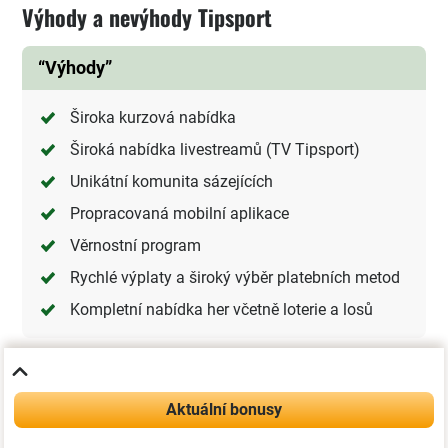
Výhody a nevýhody Tipsport
“Výhody”
Široka kurzová nabídka
Široká nabídka livestreamů (TV Tipsport)
Unikátní komunita sázejících
Propracovaná mobilní aplikace
Věrnostní program
Rychlé výplaty a široký výběr platebních metod
Kompletní nabídka her včetně loterie a losů
“Nevýhody”
Aktuální bonusy
Vyšší požadavky na protočení bonusů