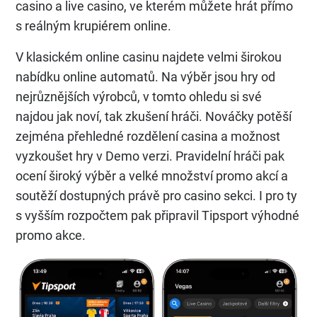
casino a live casino, ve kterém můžete hrát přímo
s reálným krupiérem online.
V klasickém online casinu najdete velmi širokou
nabídku online automatů. Na výběr jsou hry od
nejrůznějších výrobců, v tomto ohledu si své
najdou jak noví, tak zkušení hráči. Nováčky potěší
zejména přehledné rozdělení casina a možnost
vyzkoušet hry v Demo verzi. Pravidelní hráči pak
ocení široký výběr a velké množství promo akcí a
soutěží dostupných právě pro casino sekci. I pro ty
s vyšším rozpočtem pak připravil Tipsport výhodné
promo akce.