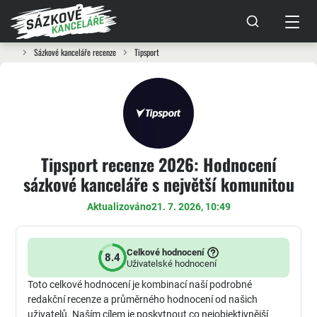
Sázkové kanceláře recenze
Tipsport
Tipsport recenze 2026: Hodnocení
sázkové kanceláře s největší komunitou
Aktualizováno
21. 7. 2026, 10:49
Celkové hodnocení
8.4
Uživatelské hodnocení
Toto celkové hodnocení je kombinací naší podrobné
redakční recenze a průměrného hodnocení od našich
uživatelů. Naším cílem je poskytnout co nejobjektivnější