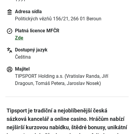
Adresa sídla
Politických vězňů 156/21, 266 01 Beroun
Platná licence MFČR
Zde
Dostupný jazyk
Čeština
Majitel
TIPSPORT Holding a.s. (Vratislav Randa, Jiří
Dragoun, Tomáš Petera, Jaroslav Nosek)
Tipsport je tradiční a nejoblíbenější česká
sázková kancelář a online casino. Hráčům nabízí
nejširší kurzovou nabídku, štědré bonusy, unikátní