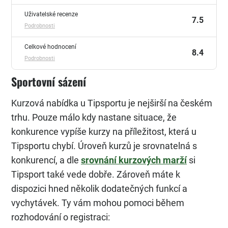
Uživatelské recenze
7.5
Podrobnosti
Celkové hodnocení
8.4
Podrobnosti
Sportovní sázení
Kurzová nabídka u Tipsportu je nejširší na českém
trhu. Pouze málo kdy nastane situace, že
konkurence vypíše kurzy na příležitost, která u
Tipsportu chybí. Úroveň kurzů je srovnatelná s
konkurencí, a dle
srovnání kurzových marží
si
Tipsport také vede dobře. Zároveň máte k
dispozici hned několik dodatečných funkcí a
vychytávek. Ty vám mohou pomoci během
rozhodování o registraci: