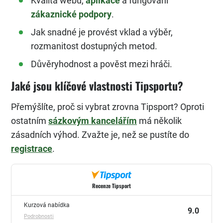
Kvalita webu,
aplikace
a fungování
zákaznické podpory
.
Jak snadné je provést vklad a výběr,
rozmanitost dostupných metod.
Důvěryhodnost a pověst mezi hráči.
Jaké jsou klíčové vlastnosti Tipsportu?
Přemýšlíte, proč si vybrat zrovna Tipsport? Oproti
ostatním
sázkovým kancelářím
má několik
zásadních výhod. Zvažte je, než se pustíte do
registrace
.
Recenze Tipsport
Kurzová nabídka
9.0
Podrobnosti