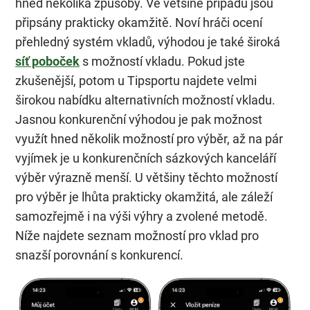
hned několika způsoby. Ve většině případů jsou
připsány prakticky okamžitě. Noví hráči ocení
přehledný systém vkladů, výhodou je také široká
síť poboček
s možností vkladu. Pokud jste
zkušenější, potom u Tipsportu najdete velmi
širokou nabídku alternativních možností vkladu.
Jasnou konkurenční výhodou je pak možnost
využít hned několik možností pro výběr, až na pár
vyjímek je u konkurenčních sázkových kanceláří
výběr výrazně menší. U většiny těchto možností
pro výběr je lhůta prakticky okamžitá, ale záleží
samozřejmě i na výši výhry a zvolené metodě.
Níže najdete seznam možností pro vklad pro
snazší porovnání s konkurencí.