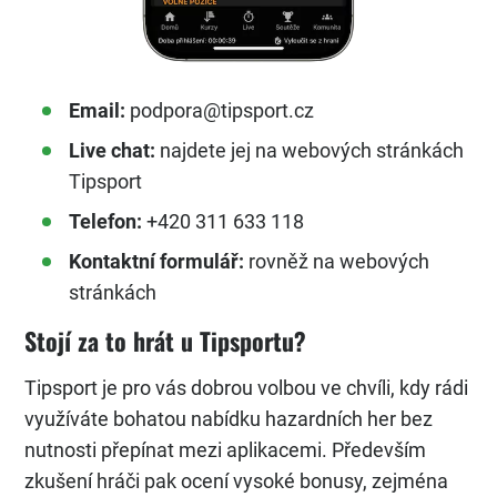
Email:
podpora@tipsport.cz
Live chat:
najdete jej na webových stránkách
Tipsport
Telefon:
+420 311 633 118
Kontaktní formulář:
rovněž na webových
stránkách
Stojí za to hrát u Tipsportu?
Tipsport je pro vás dobrou volbou ve chvíli, kdy rádi
využíváte bohatou nabídku hazardních her bez
nutnosti přepínat mezi aplikacemi. Především
zkušení hráči pak ocení vysoké bonusy, zejména