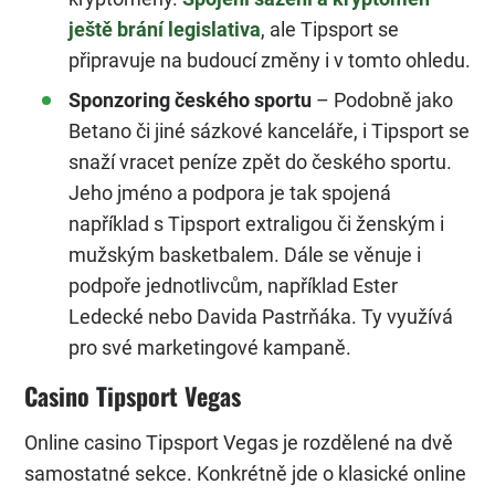
ještě brání legislativa
, ale Tipsport se
připravuje na budoucí změny i v tomto ohledu.
Sponzoring českého sportu
– Podobně jako
Betano či jiné sázkové kanceláře, i Tipsport se
snaží vracet peníze zpět do českého sportu.
Jeho jméno a podpora je tak spojená
například s Tipsport extraligou či ženským i
mužským basketbalem. Dále se věnuje i
podpoře jednotlivcům, například Ester
Ledecké nebo Davida Pastrňáka. Ty využívá
pro své marketingové kampaně.
Casino Tipsport Vegas
Online casino Tipsport Vegas je rozdělené na dvě
samostatné sekce. Konkrétně jde o klasické online