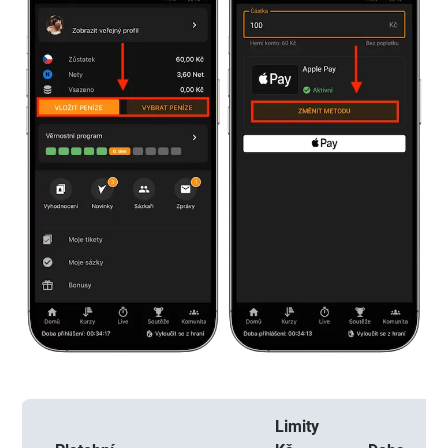
Limity