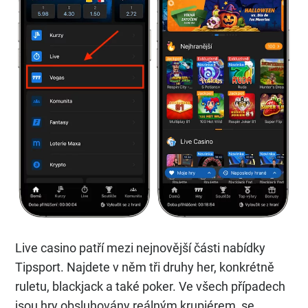
Live casino patří mezi nejnovější části nabídky
Tipsport. Najdete v něm tři druhy her, konkrétně
ruletu, blackjack a také poker. Ve všech případech
jsou hry obsluhovány reálným krupiérem, se