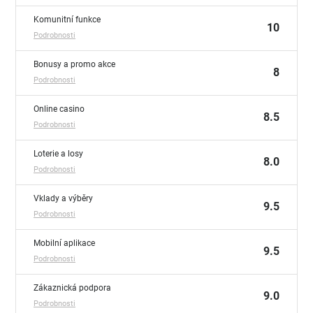
Komunitní funkce
10
Podrobnosti
Bonusy a promo akce
8
Podrobnosti
Online casino
8.5
Podrobnosti
Loterie a losy
8.0
Podrobnosti
Vklady a výběry
9.5
Podrobnosti
Mobilní aplikace
9.5
Podrobnosti
Zákaznická podpora
9.0
Podrobnosti