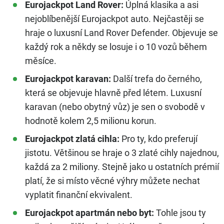
Eurojackpot Land Rover:
Úplná klasika a asi
nejoblíbenější Eurojackpot auto. Nejčastěji se
hraje o luxusní Land Rover Defender. Objevuje se
každý rok a někdy se losuje i o 10 vozů během
měsíce.
Eurojackpot karavan:
Další trefa do černého,
která se objevuje hlavně před létem. Luxusní
karavan (nebo obytný vůz) je sen o svobodě v
hodnotě kolem 2,5 milionu korun.
Eurojackpot zlatá cihla:
Pro ty, kdo preferují
jistotu. Většinou se hraje o 3 zlaté cihly najednou,
každá za 2 miliony. Stejně jako u ostatních prémií
platí, že si místo věcné výhry můžete nechat
vyplatit finanční ekvivalent.
Eurojackpot apartmán nebo byt:
Tohle jsou ty