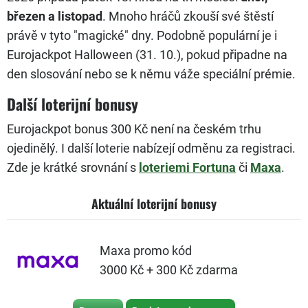
březen a listopad
. Mnoho hráčů zkouší své štěstí
právě v tyto "magické" dny. Podobně populární je i
Eurojackpot Halloween (31. 10.), pokud připadne na
den slosování nebo se k němu váže speciální prémie.
Další loterijní bonusy
Eurojackpot bonus 300 Kč není na českém trhu
ojedinělý. I další loterie nabízejí odměnu za registraci.
Zde je krátké srovnání s
loteriemi Fortuna
či
Maxa
.
Aktuální loterijní bonusy
Maxa promo kód
3000 Kč + 300 Kč zdarma