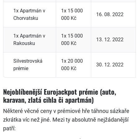
1x Apartmán v
1x 15 000
16. 08. 2022
Chorvatsku
000 Kč
1x Apartmán v
1x 15 000
13. 12. 2022
Rakousku
000 Kč
Silvestrovská
1x 20 000
30. 12. 2022
prémie
000 Kč
Nejoblíbenější Eurojackpot prémie (auto,
karavan, zlatá cihla či apartmán)
Některé věcné ceny v prémiové hře táhnou sázkaře
zkrátka víc než jiné. Mezi ty absolutně nejžádanější
patří: