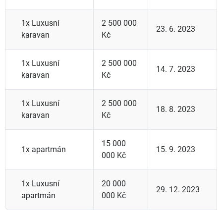
1x Luxusní
2 500 000
23. 6. 2023
karavan
Kč
1x Luxusní
2 500 000
14. 7. 2023
karavan
Kč
1x Luxusní
2 500 000
18. 8. 2023
karavan
Kč
15 000
1x apartmán
15. 9. 2023
000 Kč
1x Luxusní
20 000
29. 12. 2023
apartmán
000 Kč