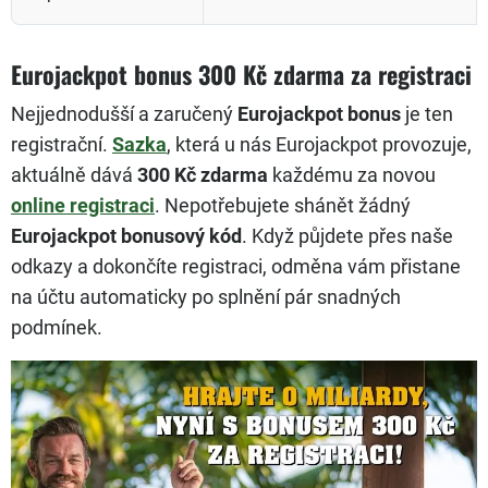
Eurojackpot bonus 300 Kč zdarma za registraci
Nejjednodušší a zaručený
Eurojackpot bonus
je ten
registrační.
Sazka
, která u nás Eurojackpot provozuje,
aktuálně dává
300 Kč zdarma
každému za novou
online registraci
. Nepotřebujete shánět žádný
Eurojackpot bonusový kód
. Když půjdete přes naše
odkazy a dokončíte registraci, odměna vám přistane
na účtu automaticky po splnění pár snadných
podmínek.