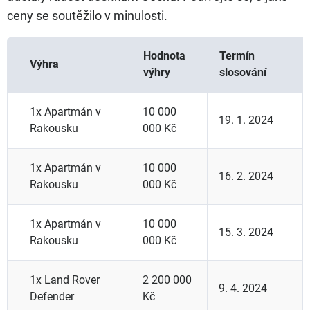
ceny se soutěžilo v minulosti.
Hodnota
Termín
Výhra
výhry
slosování
1x Apartmán v
10 000
19. 1. 2024
Rakousku
000 Kč
1x Apartmán v
10 000
16. 2. 2024
Rakousku
000 Kč
1x Apartmán v
10 000
15. 3. 2024
Rakousku
000 Kč
1x Land Rover
2 200 000
9. 4. 2024
Defender
Kč