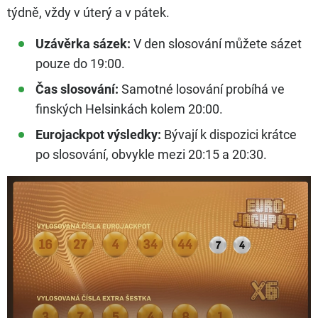
týdně, vždy v úterý a v pátek.
Uzávěrka sázek:
V den slosování můžete sázet
pouze do 19:00.
Čas slosování:
Samotné losování probíhá ve
finských Helsinkách kolem 20:00.
Eurojackpot výsledky:
Bývají k dispozici krátce
po slosování, obvykle mezi 20:15 a 20:30.