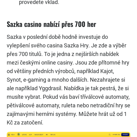
provedete vklad.
Sazka casino nabízí přes 700 her
Sazka v poslední době hodně investuje do
vylepšení svého casina Sazka Hry. Je zde a výběr
přes 700 titulů. To je jedna z nejširších nabídek
mezi českými online casiny. Jsou zde přítomné hry
od většiny předních výrobců, například Kajot,
Synot, e-gaming a mnoho dalších. Nezahrajete si
ale například Yggdrasil. Nabídka je tak pestrá, že si
musíte vybrat. Pokud vás baví tříválcové automaty,
pětiválcové automaty, ruleta nebo netradiční hry se
zajímavými herními systémy. Můžete hrát už od 1
Kč za zatočení.