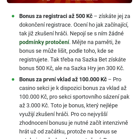
Bonus za registraci až 500 Kč
– získáte jej za
dokončení registrace. Ocení ho jak začínající,
tak již zkušení hráči. Nepojí se s ním žádné
podmínky protočení
. Mějte na paměti, že
bonus se může lišit, podle toho, kde se
registrujete. Tak třeba na Sazka Bet získáte
bonus 500 Kč, ale na Sazka Hry jen 300 Kč.
Bonus za první vklad až 100.000 Kč
– Pro
casino sekci je k dispozici bonus za vklad až
100.000 Kč, pro sekci sportovního sázení pak
až 3.000 Kč. Toto je bonus, který nejlépe
využijí zkušení hráči. Pro co nejvyšší
zhodnocení bonusu je nutné začít intenzivně
hrát už od začátku, protože na bonus se