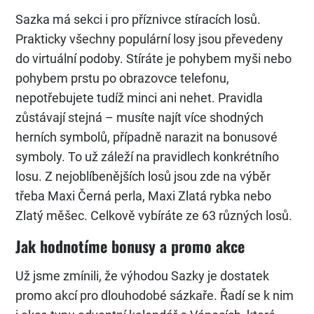
Sazka má sekci i pro příznivce stíracích losů.
Prakticky všechny populární losy jsou převedeny
do virtuální podoby. Stíráte je pohybem myši nebo
pohybem prstu po obrazovce telefonu,
nepotřebujete tudíž minci ani nehet. Pravidla
zůstávají stejná – musíte najít více shodných
herních symbolů, případně narazit na bonusové
symboly. To už záleží na pravidlech konkrétního
losu. Z nejoblíbenějších losů jsou zde na výběr
třeba Maxi Černá perla, Maxi Zlatá rybka nebo
Zlatý měšec. Celkově vybíráte ze 63 různých losů.
Jak hodnotíme bonusy a promo akce
Už jsme zmínili, že výhodou Sazky je dostatek
promo akcí pro dlouhodobé sázkaře. Řadí se k nim