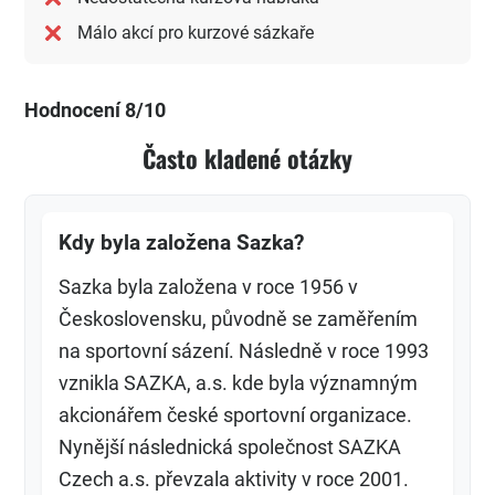
Málo akcí pro kurzové sázkaře
Hodnocení 8/10
Často kladené otázky
Kdy byla založena Sazka?
Sazka byla založena v roce 1956 v
Československu, původně se zaměřením
na sportovní sázení. Následně v roce 1993
vznikla SAZKA, a.s. kde byla významným
akcionářem české sportovní organizace.
Nynější následnická společnost SAZKA
Czech a.s. převzala aktivity v roce 2001.