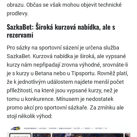
obrazu. Občas se však mohou objevit technické
prodlevy.
SazkaBet: Široká kurzová nabídka, ale s
rezervami
Pro sázky na sportovní sázení je určena služba
SazkaBet. Kurzová nabídka je široká, ale vypsané
kurzy nám nepřipadají zrovna výhodné, srovnáte-li
je s kurzy u Betana nebo u Tipsportu. Rovněž platí,
že k jednotlivým událostem najdete menší počet
příležitostí, na které jsou vypsané kurzy, než je
tomu u konkurence. Mínusem je nedostatek
promo akcí pro sportovní sázkaře. Za zmínku ale
stojí několik výhod: