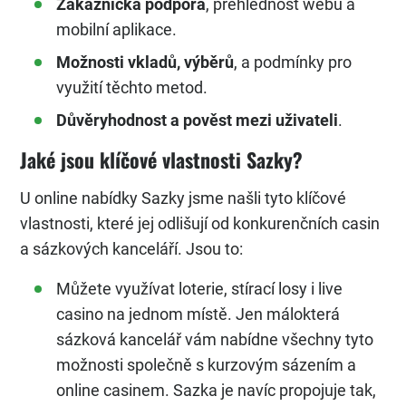
Zákaznická podpora
, přehlednost webu a
mobilní aplikace.
Možnosti vkladů, výběrů
, a podmínky pro
využití těchto metod.
Důvěryhodnost a pověst mezi uživateli
.
Jaké jsou klíčové vlastnosti Sazky?
U online nabídky Sazky jsme našli tyto klíčové
vlastnosti, které jej odlišují od konkurenčních casin
a sázkových kanceláří. Jsou to:
Můžete využívat loterie, stírací losy i live
casino na jednom místě. Jen málokterá
sázková kancelář vám nabídne všechny tyto
možnosti společně s kurzovým sázením a
online casinem. Sazka je navíc propojuje tak,