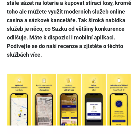
stále sázet na loterie a kupovat stírací losy, kromě
toho ale můžete využít moderních služeb online
casina a sázkové kanceláře. Tak široká nabídka
služeb je něco, co Sazku od většiny konkurence
odlišuje. Máte k dispozici i mobilní aplikaci.
Podívejte se do naší recenze a zjistěte o těchto
službách více.