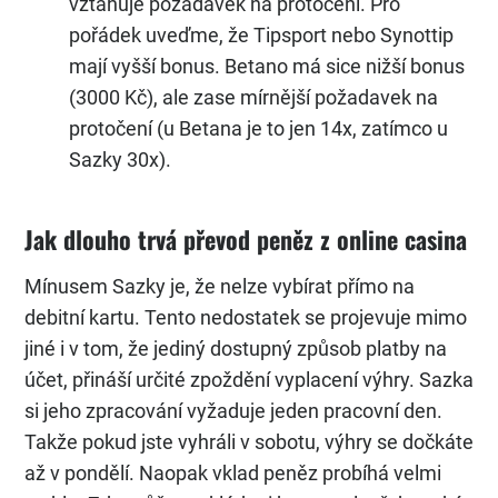
vztahuje požadavek na protočení. Pro
pořádek uveďme, že Tipsport nebo Synottip
mají vyšší bonus. Betano má sice nižší bonus
(3000 Kč), ale zase mírnější požadavek na
protočení (u Betana je to jen 14x, zatímco u
Sazky 30x).
Jak dlouho trvá převod peněz z online casina
Mínusem Sazky je, že nelze vybírat přímo na
debitní kartu. Tento nedostatek se projevuje mimo
jiné i v tom, že jediný dostupný způsob platby na
účet, přináší určité zpoždění vyplacení výhry. Sazka
si jeho zpracování vyžaduje jeden pracovní den.
Takže pokud jste vyhráli v sobotu, výhry se dočkáte
až v pondělí. Naopak vklad peněz probíhá velmi