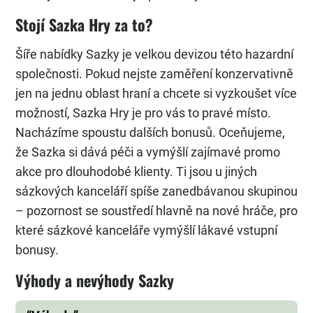
Stojí Sazka Hry za to?
Šíře nabídky Sazky je velkou devizou této hazardní
společnosti. Pokud nejste zaměření konzervativně
jen na jednu oblast hraní a chcete si vyzkoušet více
možností, Sazka Hry je pro vás to pravé místo.
Nacházíme spoustu dalších bonusů. Oceňujeme,
že Sazka si dává péči a vymýšlí zajímavé promo
akce pro dlouhodobé klienty. Ti jsou u jiných
sázkových kanceláří spíše zanedbávanou skupinou
– pozornost se soustředí hlavně na nové hráče, pro
které sázkové kanceláře vymýšlí lákavé vstupní
bonusy.
Výhody a nevýhody Sazky