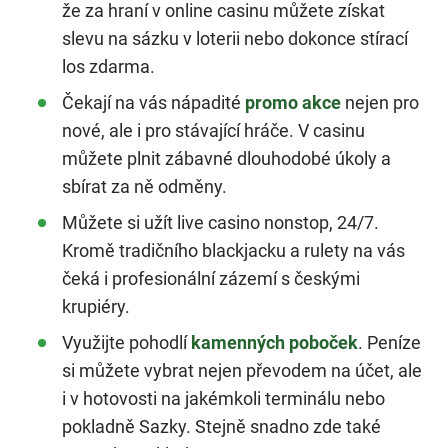
že za hraní v online casinu můžete získat
slevu na sázku v loterii nebo dokonce stírací
los zdarma.
Čekají na vás nápadité
promo akce
nejen pro
nové, ale i pro stávající hráče. V casinu
můžete plnit zábavné dlouhodobé úkoly a
sbírat za ně odměny.
Můžete si užít live casino nonstop, 24/7.
Kromě tradičního blackjacku a rulety na vás
čeká i profesionální zázemí s českými
krupiéry.
Využijte pohodlí
kamenných poboček
. Peníze
si můžete vybrat nejen převodem na účet, ale
i v hotovosti na jakémkoli terminálu nebo
pokladně Sazky. Stejně snadno zde také