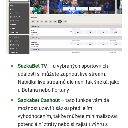
SazkaBet TV
– u vybraných sportovních
událostí si můžete zapnout live stream.
Nabídka live streamů ale není tak široká, jako
u Betana nebo Fortuny
Sazkabet Cashout
– tato funkce vám dá
možnost uzavřít sázku před jejím
vyhodnocením, takže můžete minimalizovat
potenciální ztráty nebo si zajistit výhru s