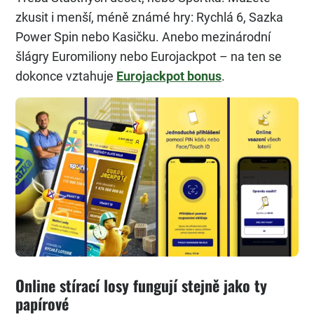
zkusit i menší, méně známé hry: Rychlá 6, Sazka
Power Spin nebo Kasičku. Anebo mezinárodní
šlágry Euromiliony nebo Eurojackpot – na ten se
dokonce vztahuje
Eurojackpot bonus
.
Online stírací losy fungují stejně jako ty
papírové