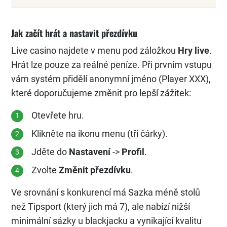
Jak začít hrát a nastavit přezdívku
Live casino najdete v menu pod záložkou
Hry live
.
Hrát lze pouze za reálné peníze. Při prvním vstupu
vám systém přidělí anonymní jméno (Player XXX),
které doporučujeme změnit pro lepší zážitek:
Otevřete hru.
Klikněte na ikonu menu (tři čárky).
Jděte do
Nastavení
->
Profil
.
Zvolte
Změnit přezdívku
.
Ve srovnání s konkurencí má Sazka méně stolů
než Tipsport (který jich má 7), ale nabízí nižší
minimální sázky u blackjacku a vynikající kvalitu