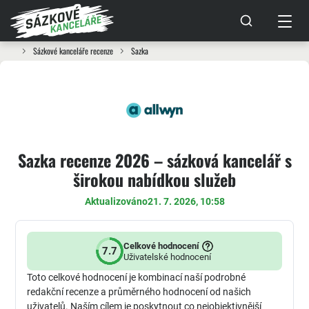
Sázkové kanceláře recenze
Sazka
Sazka recenze 2026 – sázková kancelář s
širokou nabídkou služeb
Aktualizováno
21. 7. 2026, 10:58
Celkové hodnocení
7.7
Uživatelské hodnocení
Toto celkové hodnocení je kombinací naší podrobné
redakční recenze a průměrného hodnocení od našich
uživatelů. Naším cílem je poskytnout co nejobjektivnější