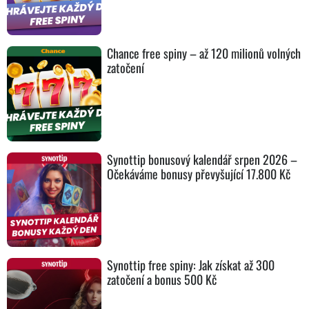
Chance free spiny – až 120 milionů volných
zatočení
Synottip bonusový kalendář srpen 2026 –
Očekáváme bonusy převyšující 17.800 Kč
Synottip free spiny: Jak získat až 300
zatočení a bonus 500 Kč