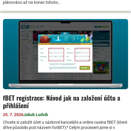
plánováno až na konec tohoto…
fBET registrace: Návod jak na založení účtu a
přihlášení
25. 7. 2026
Jakub Ludvík
Chcete si založit účet u sázkové kanceláře a online casina fBET (které
dříve působilo pod názvem forBET)? Celým procesem jsme si v