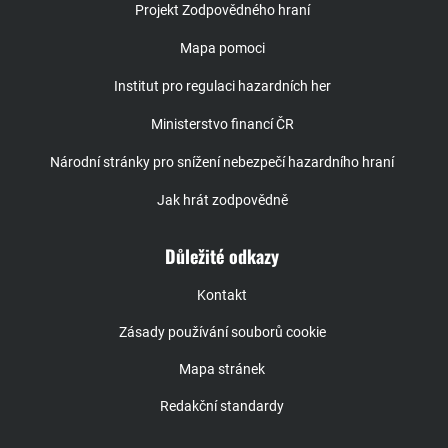
Projekt Zodpovědného hraní
Mapa pomoci
Institut pro regulaci hazardních her
Ministerstvo financí ČR
Národní stránky pro snížení nebezpečí hazardního hraní
Jak hrát zodpovědně
Důležité odkazy
Kontakt
Zásady používání souborů cookie
Mapa stránek
Redakční standardy