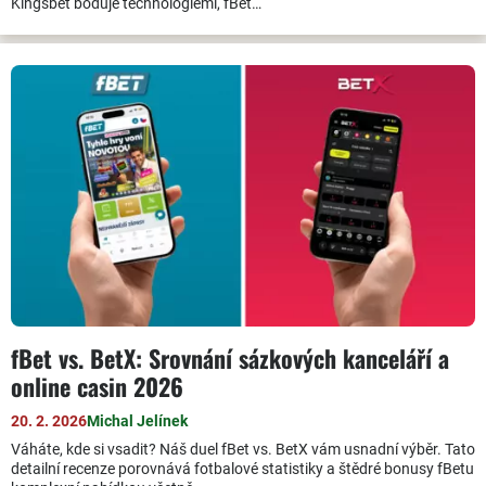
Kingsbet boduje technologiemi, fBet…
fBet vs. BetX: Srovnání sázkových kanceláří a
online casin 2026
20. 2. 2026
Michal Jelínek
Váháte, kde si vsadit? Náš duel fBet vs. BetX vám usnadní výběr. Tato
detailní recenze porovnává fotbalové statistiky a štědré bonusy fBetu