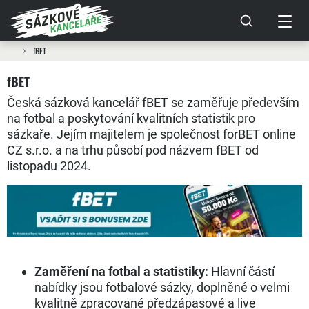
fBET
fBET
Česká sázková kancelář fBET se zaměřuje především
na fotbal a poskytování kvalitních statistik pro
sázkaře. Jejím majitelem je společnost forBET online
CZ s.r.o. a na trhu působí pod názvem fBET od
listopadu 2024.
Zaměření na fotbal a statistiky:
Hlavní částí
nabídky jsou fotbalové sázky, doplněné o velmi
kvalitně zpracované předzápasové a live