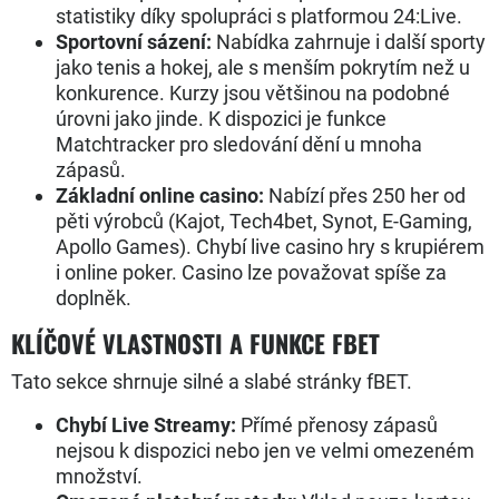
statistiky díky spolupráci s platformou 24:Live.
Sportovní sázení:
Nabídka zahrnuje i další sporty
jako tenis a hokej, ale s menším pokrytím než u
konkurence. Kurzy jsou většinou na podobné
úrovni jako jinde. K dispozici je funkce
Matchtracker pro sledování dění u mnoha
zápasů.
Základní online casino:
Nabízí přes 250 her od
pěti výrobců (Kajot, Tech4bet, Synot, E-Gaming,
Apollo Games). Chybí live casino hry s krupiérem
i online poker. Casino lze považovat spíše za
doplněk.
KLÍČOVÉ VLASTNOSTI A FUNKCE FBET
Tato sekce shrnuje silné a slabé stránky fBET.
Chybí Live Streamy:
Přímé přenosy zápasů
nejsou k dispozici nebo jen ve velmi omezeném
množství.