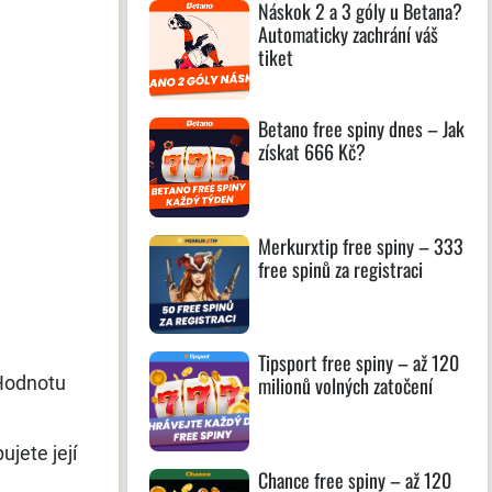
Náskok 2 a 3 góly u Betana?
Automaticky zachrání váš
tiket
Betano free spiny dnes – Jak
získat 666 Kč?
Merkurxtip free spiny – 333
free spinů za registraci
Tipsport free spiny – až 120
milionů volných zatočení
 Hodnotu
ujete její
Chance free spiny – až 120