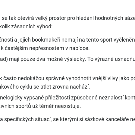
, se tak otevírá velký prostor pro hledání hodnotných sáze
kolik zásadních výhod:
nosti a jejich bookmakeři nemají na tento sport vyčleně
e k častějším nepřesnostem v nabídce.
ad) mají pouze dva možné výsledky. To výrazně usnadňu
 často nedokážou správně vyhodnotit vnější vlivy jako p
nkového cyklu se atlet zrovna nachází.
 nelogicky vypsané příležitosti způsobené neznalostí kon
ivních sportů už téměř neexistuje.
ka specifických situací, se kterými si sázkové kanceláře