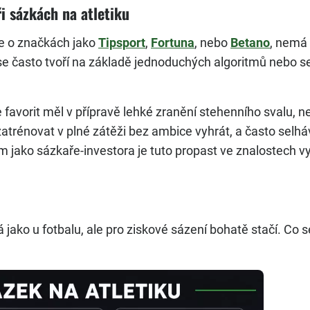
i sázkách na atletiku
me o značkách jako
Tipsport
,
Fortuna
, nebo
Betano
, nemá
se často tvoří na základě jednoduchých algoritmů nebo se
favorit měl v přípravě lehké zranění stehenního svalu, n
 zatrénovat v plné zátěži bez ambice vyhrát, a často selhá
 jako sázkaře-investora je tuto propast ve znalostech vyu
á jako u fotbalu, ale pro ziskové sázení bohatě stačí. Co 