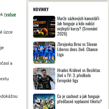
NOVINKY
k (
value
Marže sázkových kanceláří:
Jak funguje a kdo nabízí
nejlepší kurzy? (Srovnání
né úzce
2026)
Zbrojovka Brno vs Slovan
je
Liberec dnes živě: Chance
Liga
očasí a
Hradec Králové vs Besiktas
živě v TV: 3. předkolo
textu
Evropské ligy
Co je cashout a jak funguje
 nedokážou
předčasné vyplacení tiketu?