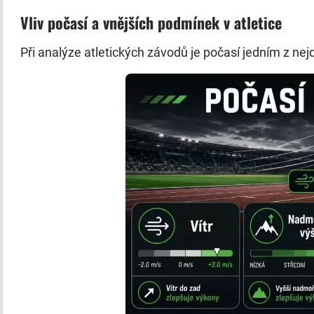
Vliv počasí a vnějších podmínek v atletice
Při analýze atletických závodů je počasí jedním z nej