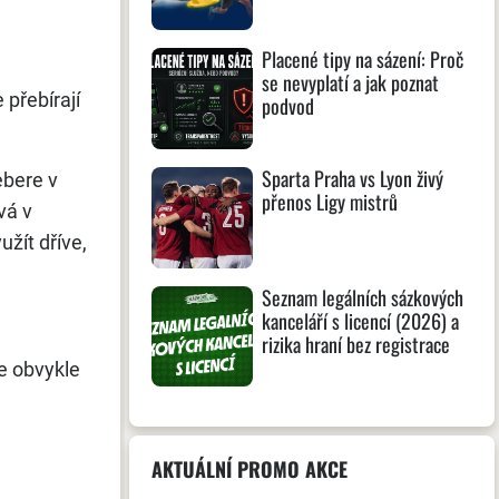
Placené tipy na sázení: Proč
se nevyplatí a jak poznat
 přebírají
podvod
Sparta Praha vs Lyon živý
ebere v
přenos Ligy mistrů
vá v
žít dříve,
Seznam legálních sázkových
kanceláří s licencí (2026) a
rizika hraní bez registrace
se obvykle
AKTUÁLNÍ PROMO AKCE