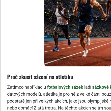
Proč zkusit sázení na atletiku
Zatímco například u
fotbalových sázek
ladí
sázkové 
datových modelů, atletika je pro ně z velké části pouz
podstatě jen při velkých akcích, jako jsou olympijské 
nebo domácí Zlatá tretra. Na těchto akcích se trh so