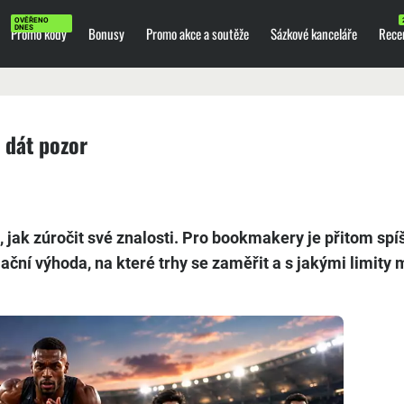
OVĚŘENO
Promo kódy
DNES
Bonusy
Promo akce a soutěže
Sázkové kanceláře
Rece
i dát pozor
, jak zúročit své znalosti. Pro bookmakery je přitom spí
mační výhoda, na které trhy se zaměřit a s jakými limity 