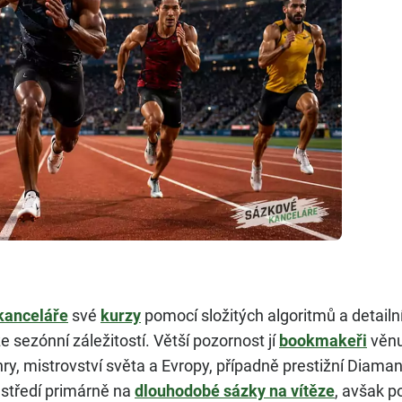
kanceláře
své
kurzy
pomocí složitých algoritmů a detailn
e sezónní záležitostí. Větší pozornost jí
bookmakeři
věnu
hry, mistrovství světa a Evropy, případně prestižní Diaman
ustředí primárně na
dlouhodobé sázky na vítěze
, avšak p