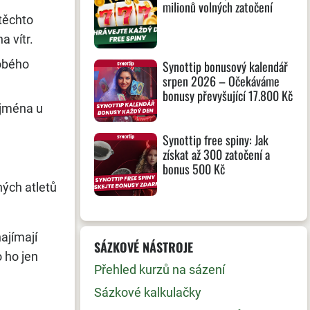
milionů volných zatočení
těchto
a vítr.
dobého
Synottip bonusový kalendář
srpen 2026 – Očekáváme
bonusy převyšující 17.800 Kč
ejména u
Synottip free spiny: Jak
získat až 300 zatočení a
bonus 500 Kč
ných atletů
ajímají
SÁZKOVÉ NÁSTROJE
 ho jen
Přehled kurzů na sázení
Sázkové kalkulačky