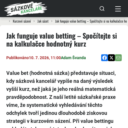
Kurzové sázení
Jak sázet
Jak funguje value betting – Spočítejte si na kalkulačce ho
Jak funguje value betting – Spočítejte si
na kalkulačce hodnotný kurz
Publikováno
10. 7. 2026, 11:00
Adam Švanda
Value bet (hodnotná sázka) představuje situaci,
kdy sázková kancelář vypíše na daný výsledek
vyšší kurz, než jaká je jeho reálná matematická
pravděpodobnost. Z naší letité sázkařské praxe
víme, že systematické vyhledávání těchto
odchylek tvoří jedinou dlouhodobě ziskovou
strategii v kurzovém sázení. Při value bettingu