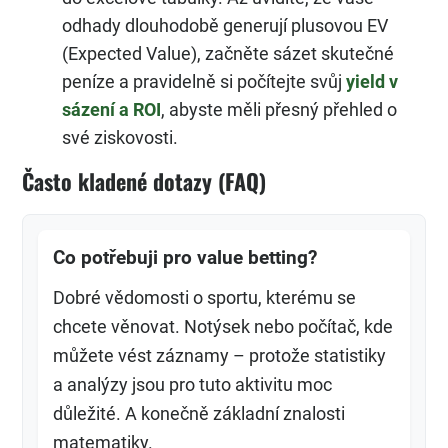
odhady dlouhodobě generují plusovou EV
(Expected Value), začněte sázet skutečné
peníze a pravidelně si počítejte svůj
yield v
sázení a ROI
, abyste měli přesný přehled o
své ziskovosti.
Často kladené dotazy (FAQ)
Co potřebuji pro value betting?
Dobré vědomosti o sportu, kterému se
chcete věnovat. Notýsek nebo počítač, kde
můžete vést záznamy – protože statistiky
a analýzy jsou pro tuto aktivitu moc
důležité. A konečně základní znalosti
matematiky.