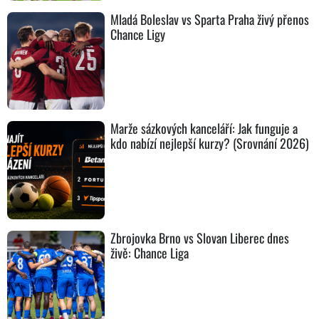
Mladá Boleslav vs Sparta Praha živý přenos
Chance Ligy
Marže sázkových kanceláří: Jak funguje a
kdo nabízí nejlepší kurzy? (Srovnání 2026)
Zbrojovka Brno vs Slovan Liberec dnes
živě: Chance Liga