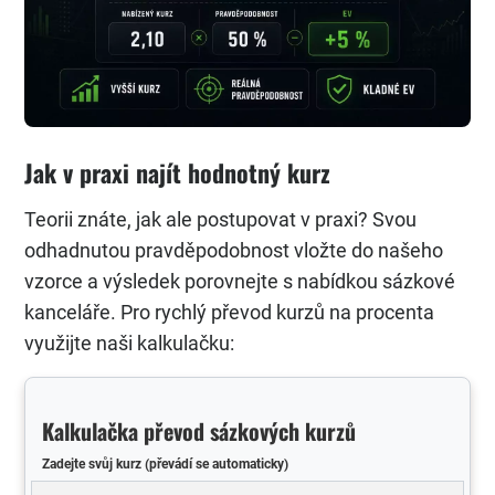
Jak v praxi najít hodnotný kurz
Teorii znáte, jak ale postupovat v praxi? Svou
odhadnutou pravděpodobnost vložte do našeho
vzorce a výsledek porovnejte s nabídkou sázkové
kanceláře. Pro rychlý převod kurzů na procenta
využijte naši kalkulačku:
Kalkulačka převod sázkových kurzů
Zadejte svůj kurz (převádí se automaticky)