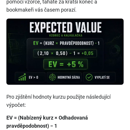
pomocí vzorce, taháte za kratší konec a
bookmakeři vás časem porazí.
Pro zjištění hodnoty kurzu použijte následující
výpočet:
EV = (Nabízený kurz × Odhadovaná
pravděpodobnost) − 1