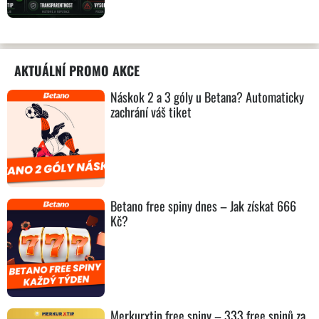
AKTUÁLNÍ PROMO AKCE
Náskok 2 a 3 góly u Betana? Automaticky
zachrání váš tiket
Betano free spiny dnes – Jak získat 666
Kč?
Merkurxtip free spiny – 333 free spinů za