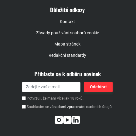
Důležité odkazy
Kontakt
Zásady používání souborů cookie
Mapa stránek
Redakční standardy
Přihlaste se k odběru novinek
Potvrzuji, že mám více jak 18 roků.
Souhlasím se
zásadami zpracování osobních údajů.