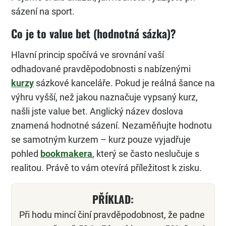
sázení na sport.
Co je to value bet (hodnotná sázka)?
Hlavní princip spočívá ve srovnání vaší
odhadované pravděpodobnosti s nabízenými
kurzy
sázkové kanceláře. Pokud je reálná šance na
výhru vyšší, než jakou naznačuje vypsaný kurz,
našli jste value bet. Anglický název doslova
znamená hodnotné sázení. Nezaměňujte hodnotu
se samotným kurzem – kurz pouze vyjadřuje
pohled
bookmakera
, který se často neslučuje s
realitou. Právě to vám otevírá příležitost k zisku.
PŘÍKLAD:
Při hodu mincí činí pravděpodobnost, že padne