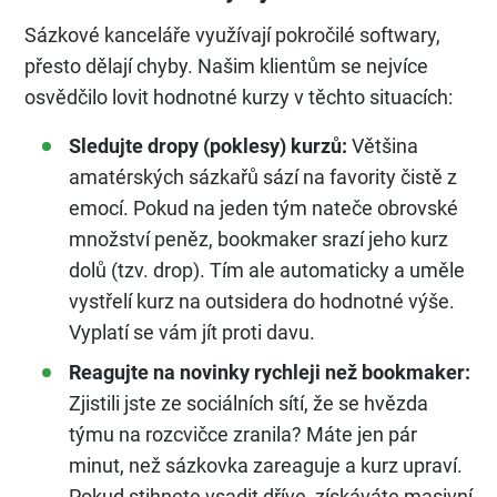
Sázkové kanceláře využívají pokročilé softwary,
přesto dělají chyby. Našim klientům se nejvíce
osvědčilo lovit hodnotné kurzy v těchto situacích:
Sledujte dropy (poklesy) kurzů:
Většina
amatérských sázkařů sází na favority čistě z
emocí. Pokud na jeden tým nateče obrovské
množství peněz, bookmaker srazí jeho kurz
dolů (tzv. drop). Tím ale automaticky a uměle
vystřelí kurz na outsidera do hodnotné výše.
Vyplatí se vám jít proti davu.
Reagujte na novinky rychleji než bookmaker:
Zjistili jste ze sociálních sítí, že se hvězda
týmu na rozcvičce zranila? Máte jen pár
minut, než sázkovka zareaguje a kurz upraví.
Pokud stihnete vsadit dříve, získáváte masivní