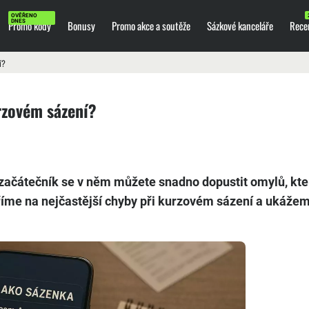
OVĚŘENO
Promo kódy
DNES
Bonusy
Promo akce a soutěže
Sázkové kanceláře
Rece
í?
rzovém sázení?
o začátečník se v něm můžete snadno dopustit omylů, kte
měříme na nejčastější chyby při kurzovém sázení a ukáže