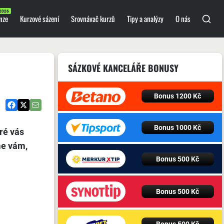
2026
nze
Kurzové sázení
Srovnávač kurzů
Tipy a analýzy
O nás
SÁZKOVÉ KANCELÁŘE BONUSY
Bonus 1200 Kč
Bonus 1000 Kč
ré vás
me vám,
Bonus 500 Kč
Bonus 500 Kč