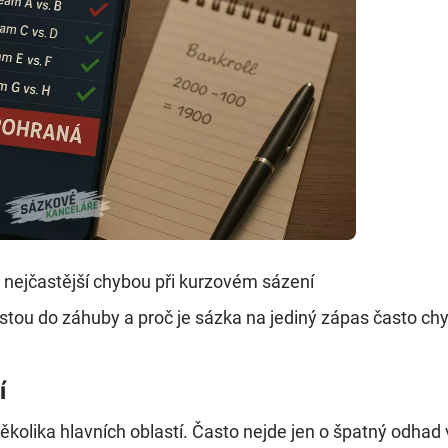
m nejčastější chybou při kurzovém sázení
estou do záhuby a proč je sázka na jediný zápas často chy
í
 několika hlavních oblastí. Často nejde jen o špatný odhad