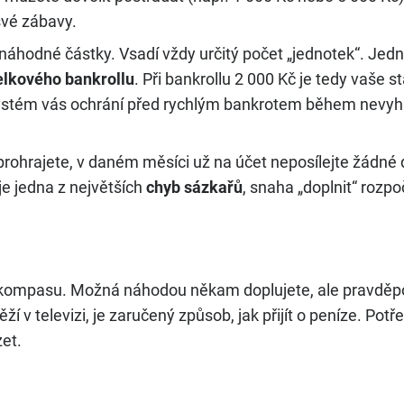
 své zábavy.
náhodné částky. Vsadí vždy určitý počet „jednotek“. Jed
elkového bankrollu
. Při bankrollu 2 000 Kč je tedy vaše s
 systém vás ochrání před rychlým bankrotem během nevy
prohrajete, v daném měsíci už na účet neposílejte žádné 
 je jedna z největších
chyb sázkařů
, snaha „doplnit“ rozpo
 a kompasu. Možná náhodou někam doplujete, ale pravdě
ží v televizi, je zaručený způsob, jak přijít o peníze. Potř
zet.