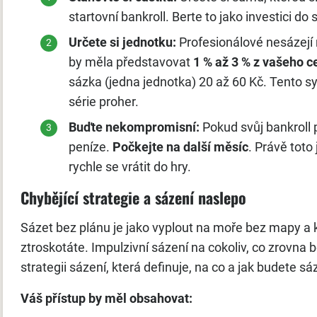
startovní bankroll. Berte to jako investici do
Určete si jednotku:
Profesionálové nesázejí 
by měla představovat
1 % až 3 % z vašeho c
sázka (jedna jednotka) 20 až 60 Kč. Tento
série proher.
Buďte nekompromisní:
Pokud svůj bankroll 
peníze.
Počkejte na další měsíc
. Právě toto
rychle se vrátit do hry.
Chybějící strategie a sázení naslepo
Sázet bez plánu je jako vyplout na moře bez mapy
ztroskotáte. Impulzivní sázení na cokoliv, co zrovna bě
strategii sázení, která definuje, na co a jak budete sá
Váš přístup by měl obsahovat: