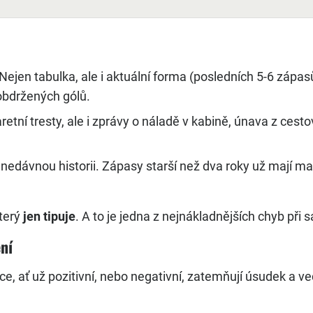
Nejen tabulka, ale i aktuální forma (posledních 5-6 zápas
obdržených gólů.
retní tresty, ale i zprávy o náladě v kabině, únava z cest
nedávnou historii. Zápasy starší než dva roky už mají ma
který
jen tipuje
. A to je jedna z nejnákladnějších chyb při s
ní
, ať už pozitivní, nebo negativní, zatemňují úsudek a v