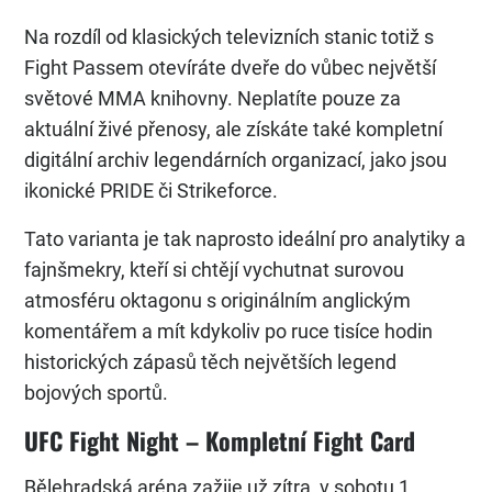
Na rozdíl od klasických televizních stanic totiž s
Fight Passem otevíráte dveře do vůbec největší
světové MMA knihovny. Neplatíte pouze za
aktuální živé přenosy, ale získáte také kompletní
digitální archiv legendárních organizací, jako jsou
ikonické PRIDE či Strikeforce.
Tato varianta je tak naprosto ideální pro analytiky a
fajnšmekry, kteří si chtějí vychutnat surovou
atmosféru oktagonu s originálním anglickým
komentářem a mít kdykoliv po ruce tisíce hodin
historických zápasů těch největších legend
bojových sportů.
UFC Fight Night – Kompletní Fight Card
Bělehradská aréna zažije už zítra, v sobotu 1.