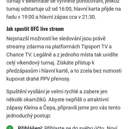
turnaji v Bělehradě se vyhnete ponocování, jelikož
turnaj odstartuje už od 16:00, hlavní karta přijde na
řadu v 19:00 a hlavní zápas cca v 21:30.
Jak spustit UFC live stream
Nejsnazší možností ke sledování jsou právě
streamy zdarma na platformách Tipsport TV a
Chance TV. Legálně a z jednoho místa tak uvidíte
celý víkendový turnaj. Získáte přístup k
předzápasům i hlavní kartě, a to zcela bez nutnosti
kupovat drahé PPV přenosy.
Spuštění vysílání je velmi rychlé a zabere jen
několik okamžiků. Abyste nepřišli o atraktivní
zápasy Kleina a Čepa, připravili jsme pro vás tento
jednoduchý postup:
Přihlášení:
Přihlaste se do svého účtu. Noví