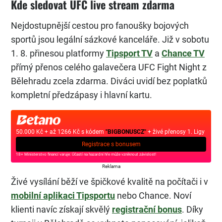
Kde sledovat UFC live stream zdarma
Nejdostupnější cestou pro fanoušky bojových
sportů jsou legální sázkové kanceláře. Již v sobotu
1. 8. přinesou platformy
Tipsport TV
a
Chance TV
přímý přenos celého galavečera UFC Fight Night z
Bělehradu zcela zdarma. Diváci uvidí bez poplatků
kompletní předzápasy i hlavní kartu.
50.000 Kč + až 1266 Kč s kódem
"BIGBONUSCZ"
+ živé přenosy 1. Ligy
Registrace s bonusem
18+ Ministerstvo financí varuje: Účastí na hazardní hře může vzniknout závislost!
Reklama
Živé vysílání běží ve špičkové kvalitě na počítači i v
mobilní aplikaci Tipsportu
nebo Chance. Noví
klienti navíc získají skvělý
registrační bonus
. Díky