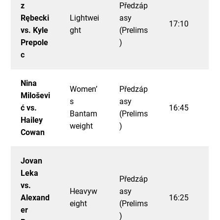
z
Předzáp
Rębecki
Lightwei
asy
17:10
vs. Kyle
ght
(Prelims
Prepole
)
c
Nina
Women’
Předzáp
Miloševi
s
asy
ć vs.
16:45
Bantam
(Prelims
Hailey
weight
)
Cowan
Jovan
Leka
Předzáp
vs.
Heavyw
asy
Alexand
16:25
eight
(Prelims
er
)