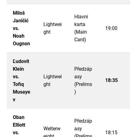
Miloš
Hlavní
Janičić
Lightwei
karta
vs.
19:00
ght
(Main
Noah
Card)
Ougnon
Ľudovít
Klein
Předzáp
vs.
Lightwei
asy
18:35
Tofiq
ght
(Prelims
Musaye
)
v
Oban
Předzáp
Elliott
Welterw
asy
vs.
18:15
eight
(Prelims