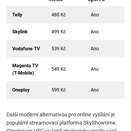
Telly
480 Kč
Ano
Skylink
499 Kč
Ano
Vodafone TV
539 Kč
Ano
Magenta TV
549 Kč
Ano
(T-Mobile)
Oneplay
599 Kč
Ano
Další moderní alternativou pro online vysílání je
populární streamovací platforma SkyShowtime.
Organizace UFC se totiž strategicky spojila s její