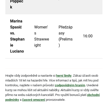
Poppec
k
Marina
Spasić
Women’
Předzáp
vs.
s
asy
16:00
Stephan
Strawwe
(Prelims
ie
ight
)
Luciano
Hrajte vždy zodpovědně a nastavte si
herní limity
. Zákaz účasti osob
mladších 18 let na hazardní hře. Více informací a tipů, jak mít hru pod
kontrolou, najdete v našem průvodci
zodpovědným hraním
. Uvedené
kurzy se mohou lišit od aktuální nabídky. Aktuální kurzy si vždy ověřte
přímo na webu sázkových kanceláří. Pro využití bonusů platí
obchodní
podmínky
a
časové omezení
provozovatele.