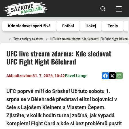
Kde sledovat sport živě
Fotbal
Hokej
Tenis
Tipy a analýzy na sázení
UFC live stream zdarma: Kde sledovat UFC Fight Night Bělehra
UFC live stream zdarma: Kde sledovat
UFC Fight Night Bělehrad
Aktualizováno
31. 7. 2026, 10:42
Pavel Langr
UFC poprvé míří do Srbska! Už tuto sobotu 1.
srpna se v Bělehradě představí elitní bojovníci v
čele s Lajošem Kleinem a Vlastem Čepem.
Zjistěte, v kolik hodin turnaj začíná, jak vypadá
kompletní Fight Card a kde si bez problémů pustit