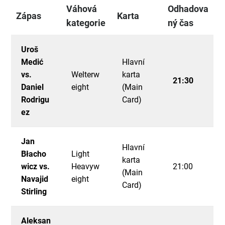
Váhová
Odhadova
Zápas
Karta
kategorie
ný čas
Uroš
Medić
Hlavní
vs.
Welterw
karta
21:30
Daniel
eight
(Main
Rodrigu
Card)
ez
Jan
Hlavní
Błacho
Light
karta
wicz vs.
Heavyw
21:00
(Main
Navajid
eight
Card)
Stirling
Aleksan