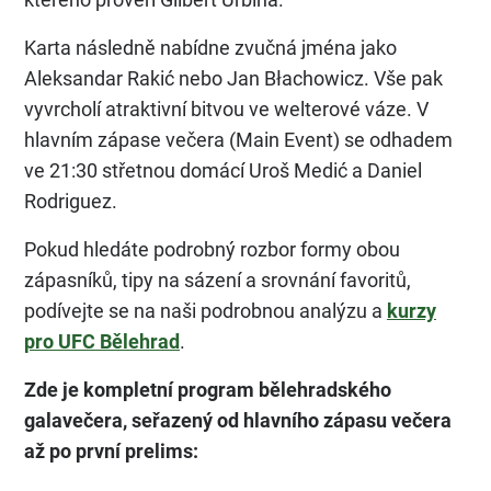
Karta následně nabídne zvučná jména jako
Aleksandar Rakić nebo Jan Błachowicz. Vše pak
vyvrcholí atraktivní bitvou ve welterové váze. V
hlavním zápase večera (Main Event) se odhadem
ve 21:30 střetnou domácí Uroš Medić a Daniel
Rodriguez.
Pokud hledáte podrobný rozbor formy obou
zápasníků, tipy na sázení a srovnání favoritů,
podívejte se na naši podrobnou analýzu a
kurzy
pro UFC Bělehrad
.
Zde je kompletní program bělehradského
galavečera, seřazený od hlavního zápasu večera
až po první prelims: