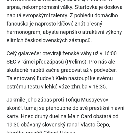
srpna, nekompromisní války. Startovka je doslova
nabitá evropskými talenty. Z pohledu domácího
fanouška je naprosto klíčové znát přesný
harmonogram, abyste nepřišli o atraktivní výkony
elitních československých zástupců.
Celý galavečer otevírají ženské váhy už v 16:00
SEČ v rámci předzápasů (Prelims). Pro nás ale
skutečné napětí začne gradovat až v podvečer.
Talentovaný Ľudovít Klein nastoupí ke svému
ostrému testu v lehké váze zhruba v 18:35.
Jakmile jeho zápas proti Tofiqu Musayevovi
skončí, turnaj se přehoupne do své prestižní hlavní
karty. Hned druhý duel na Main Card obstará od
19:30 obávaný slovenský ranař Vlasto Čepo,
kterého prověří Gilbert Urbina.