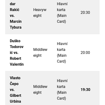
dar
Hlavní
Rakić
Heavyw
karta
20:30
vs.
eight
(Main
Marcin
Card)
Tybura
Duško
Hlavní
Todorov
Middlew
karta
ić vs.
20:00
eight
(Main
Robert
Card)
Valentin
Vlasto
Hlavní
Čepo
Middlew
karta
vs.
19:30
eight
(Main
Gilbert
Card)
Urbina