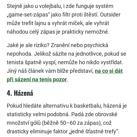
Stejně jako u volejbalu, i zde funguje systém
„game-set-zápas“ jako filtr proti štěstí. Outsider
může trefit lajnu a vyhrát míček, ale vyhrát
náhodou celý zápas je prakticky nemožné.
Jaké je ale riziko? Zranění nebo psychická
nepohoda. Jelikož sázíte na jednotlivce, pokud se
tenista špatně vyspí, nemůže ho nikdo vystřídat.
Jiný náš článek vám blíže představí,
na co si dát
při sázení na tenis pozor
.
4. Házená
Pokud hledáte alternativu k basketbalu, házená je
statisticky velmi podobná. Padá zde obrovské
množství gólů (běžně 50–60 za zápas), což
drasticky eliminuje faktor „jedné šťastné trefy“.