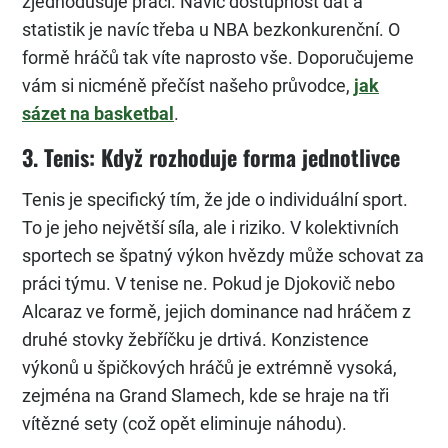
zjednodušuje práci. Navíc dostupnost dat a
statistik je navíc třeba u NBA bezkonkurenční. O
formě hráčů tak víte naprosto vše. Doporučujeme
vám si nicméně přečíst našeho průvodce,
jak
sázet na basketbal
.
3. Tenis: Když rozhoduje forma jednotlivce
Tenis je specifický tím, že jde o individuální sport.
To je jeho největší síla, ale i riziko. V kolektivních
sportech se špatný výkon hvězdy může schovat za
práci týmu. V tenise ne. Pokud je Djokovič nebo
Alcaraz ve formě, jejich dominance nad hráčem z
druhé stovky žebříčku je drtivá. Konzistence
výkonů u špičkových hráčů je extrémně vysoká,
zejména na Grand Slamech, kde se hraje na tři
vítězné sety (což opět eliminuje náhodu).