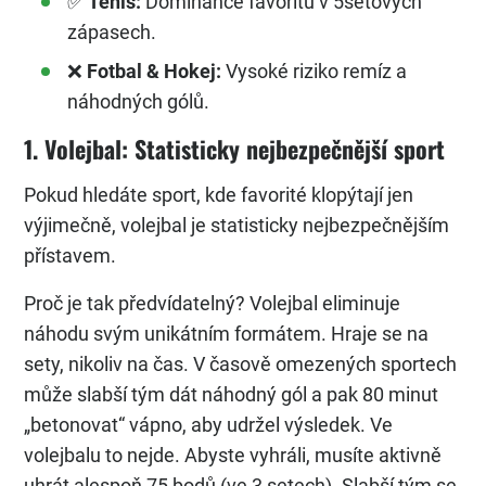
✅
Tenis:
Dominance favoritů v 5setových
zápasech.
❌
Fotbal & Hokej:
Vysoké riziko remíz a
náhodných gólů.
1. Volejbal: Statisticky nejbezpečnější sport
Pokud hledáte sport, kde favorité klopýtají jen
výjimečně, volejbal je statisticky nejbezpečnějším
přístavem.
Proč je tak předvídatelný? Volejbal eliminuje
náhodu svým unikátním formátem. Hraje se na
sety, nikoliv na čas. V časově omezených sportech
může slabší tým dát náhodný gól a pak 80 minut
„betonovat“ vápno, aby udržel výsledek. Ve
volejbalu to nejde. Abyste vyhráli, musíte aktivně
uhrát alespoň 75 bodů (ve 3 setech). Slabší tým se