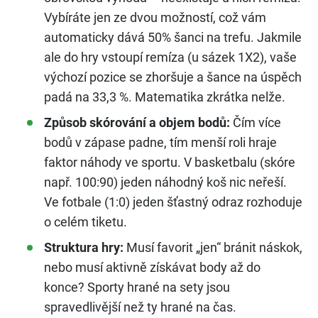
Vybíráte jen ze dvou možností, což vám
automaticky dává 50% šanci na trefu. Jakmile
ale do hry vstoupí remíza (u sázek 1X2), vaše
výchozí pozice se zhoršuje a šance na úspěch
padá na 33,3 %. Matematika zkrátka nelže.
Způsob skórování a objem bodů:
Čím více
bodů v zápase padne, tím menší roli hraje
faktor náhody ve sportu. V basketbalu (skóre
např. 100:90) jeden náhodný koš nic neřeší.
Ve fotbale (1:0) jeden šťastný odraz rozhoduje
o celém tiketu.
Struktura hry:
Musí favorit „jen“ bránit náskok,
nebo musí aktivně získávat body až do
konce? Sporty hrané na sety jsou
spravedlivější než ty hrané na čas.