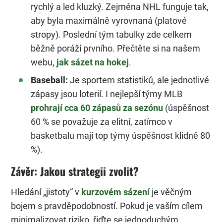
rychlý a led kluzký. Zejména NHL funguje tak,
aby byla maximálně vyrovnaná (platové
stropy). Poslední tým tabulky zde celkem
běžně poráží prvního. Přečtěte si na našem
webu,
jak sázet na hokej
.
Baseball:
Je sportem statistiků, ale jednotlivé
zápasy jsou loterií. I nejlepší týmy MLB
prohrají cca 60 zápasů za sezónu
(úspěšnost
60 % se považuje za elitní, zatímco v
basketbalu mají top týmy úspěšnost klidně 80
%).
Závěr: Jakou strategii zvolit?
Hledání „jistoty“ v
kurzovém sázení
je věčným
bojem s pravděpodobností. Pokud je vaším cílem
minimalizovat riziko, řiďte se jednoduchým