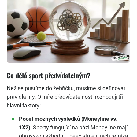
Co dělá sport předvídatelným?
Než se pustíme do žebříčku, musíme si definovat
pravidla hry. O míře předvídatelnosti rozhodují tři
hlavní faktory:
Počet možných výsledků (Moneyline vs.
1X2):
Sporty fungující na bázi Moneyline mají
obrovskou výhodu – neexistuje u nich remíza.