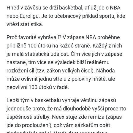
Hned v závěsu se drží basketbal, ať už jde o NBA
nebo Euroligu. Je to učebnicový příklad sportu, kde
vítězí statistika.
Proč favorité vyhrávají? V zápase NBA proběhne
přibližně 100 útoků na každé straně. Každý z nich
je malá statistická událost. Čím více jich v zápase
nastane, tím více se výsledek blíží reálnému
rozložení sil (tzv. zákon velkých čísel). Náhoda
může ovlivnit jednu střelu z poloviny hřiště, ale
neovlivní 100 útoků v řadě.
Lepší tým v basketbalu vyhraje většinu zápasů
jednoduše proto, že má dlouhodobě vyšší procento
úspěšnosti střelby. Neexistuje zde remíza (zápas
jde do prodloužení), což vám sázkařům opět