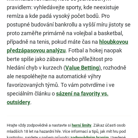
pravidlem: vyhledávejte sporty, kde neexistuje
remíza a kde padá vysoký počet bodů. Pro
postupné budování bankrollu a vyšší míru jistoty se
proto zaměřte primárně na volejbal a basketbal,
případně na tenis, pokud máte čas na
hloubkovou
předzápasovou analýzu
. Fotbal a hokej naopak
berte spíše jako zábavu nebo příležitost pro
hledání chyb v kurzech (
Value Betting
), rozhodně
ale nespoléhejte na automatické výhry
favorizovaných týmů. To vám potvrdíme i ve
speciálním článku o
sázení na favority vs.
outsidery
.
Hrajte vždy zodpovědně a nastavte si
herní limity
. Zákaz účasti osob
mladších 18 let na hazardní hře. Více informací a tipů, jak mít hru pod
kontrolou, najdete v našem průvodci
zodpovědným hraním
. Uvedené