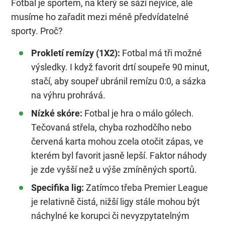
Fotbal je sportem, na který se sází nejvíce, ale
musíme ho zařadit mezi méně předvídatelné
sporty. Proč?
Prokletí remízy (1X2):
Fotbal má tři možné
výsledky. I když favorit drtí soupeře 90 minut,
stačí, aby soupeř ubránil remízu 0:0, a sázka
na výhru prohrává.
Nízké skóre:
Fotbal je hra o málo gólech.
Tečovaná střela, chyba rozhodčího nebo
červená karta mohou zcela otočit zápas, ve
kterém byl favorit jasně lepší. Faktor náhody
je zde vyšší než u výše zmíněných sportů.
Specifika lig:
Zatímco třeba Premier League
je relativně čistá, nižší ligy stále mohou být
náchylné ke korupci či nevyzpytatelným