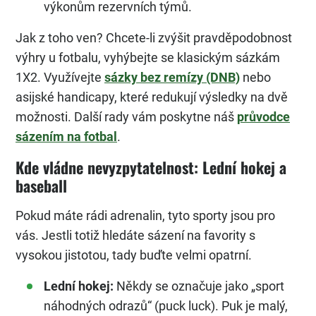
výkonům rezervních týmů.
Jak z toho ven? Chcete-li zvýšit pravděpodobnost
výhry u fotbalu, vyhýbejte se klasickým sázkám
1X2. Využívejte
sázky bez remízy (DNB)
nebo
asijské handicapy, které redukují výsledky na dvě
možnosti. Další rady vám poskytne náš
průvodce
sázením na fotbal
.
Kde vládne nevyzpytatelnost: Lední hokej a
baseball
Pokud máte rádi adrenalin, tyto sporty jsou pro
vás. Jestli totiž hledáte sázení na favority s
vysokou jistotou, tady buďte velmi opatrní.
Lední hokej:
Někdy se označuje jako „sport
náhodných odrazů“ (puck luck). Puk je malý,