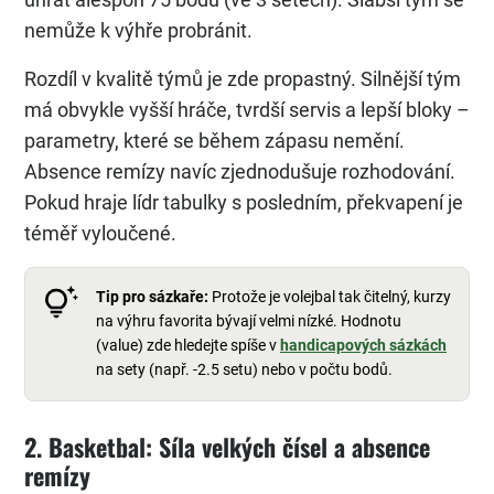
nemůže k výhře probránit.
Rozdíl v kvalitě týmů je zde propastný. Silnější tým
má obvykle vyšší hráče, tvrdší servis a lepší bloky –
parametry, které se během zápasu nemění.
Absence remízy navíc zjednodušuje rozhodování.
Pokud hraje lídr tabulky s posledním, překvapení je
téměř vyloučené.
Tip pro sázkaře:
Protože je volejbal tak čitelný, kurzy
na výhru favorita bývají velmi nízké. Hodnotu
(value) zde hledejte spíše v
handicapových sázkách
na sety (např. -2.5 setu) nebo v počtu bodů.
2. Basketbal: Síla velkých čísel a absence
remízy