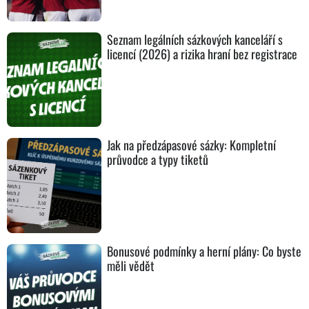
Seznam legálních sázkových kanceláří s
licencí (2026) a rizika hraní bez registrace
Jak na předzápasové sázky: Kompletní
průvodce a typy tiketů
Bonusové podmínky a herní plány: Co byste
měli vědět