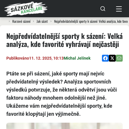
Kurzové sázení
Jak sázet
Nejpředvídatelnější sporty k sázení: Velká analýza, kde favor
Nejpředvídatelnější sporty k sázení: Velká
analýza, kde favorité vyhrávají nejčastěji
Publikováno
11. 12. 2025, 10:13
Michal Jelínek
Ptáte se při sázení, jaké sporty mají nejvíc
předvídatelný výsledek? Analýza sportovních
výsledků potvrzuje, že některá odvětví jsou vůči
faktoru náhody mnohem odolnější než jiné.
Ukážeme vám nejpředvídatelnější sporty, kde
favorité klopýtají jen výjimečně.