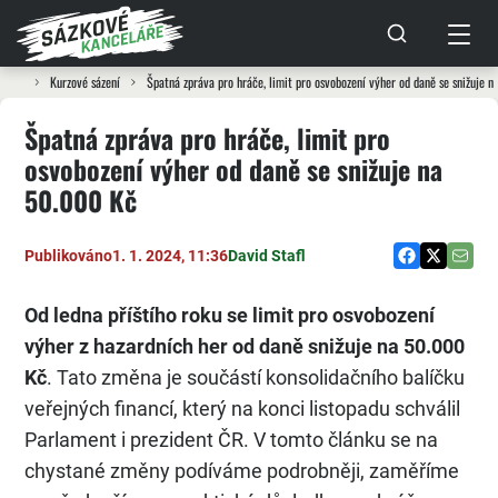
Kurzové sázení
Špatná zpráva pro hráče, limit pro osvobození výher od daně se snižuje 
Špatná zpráva pro hráče, limit pro
osvobození výher od daně se snižuje na
50.000 Kč
Publikováno
1. 1. 2024, 11:36
David Stafl
Od ledna příštího roku se limit pro osvobození
výher z hazardních her od daně snižuje na 50.000
Kč
. Tato změna je součástí konsolidačního balíčku
veřejných financí, který na konci listopadu schválil
Parlament i prezident ČR. V tomto článku se na
chystané změny podíváme podrobněji, zaměříme