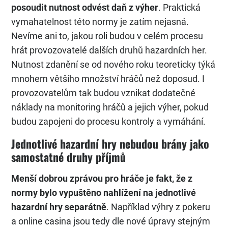
posoudit nutnost odvést daň z výher
. Praktická
vymahatelnost této normy je zatím nejasná.
Nevíme ani to, jakou roli budou v celém procesu
hrát provozovatelé dalších druhů hazardních her.
Nutnost zdanění se od nového roku teoreticky týká
mnohem většího množství hráčů než doposud. I
provozovatelům tak budou vznikat dodatečné
náklady na monitoring hráčů a jejich výher, pokud
budou zapojeni do procesu kontroly a vymáhání.
Jednotlivé hazardní hry nebudou brány jako
samostatné druhy příjmů
Menší dobrou zprávou pro hráče je fakt, že z
normy bylo vypuštěno nahlížení na jednotlivé
hazardní hry separátně
. Například výhry z pokeru
a online casina jsou tedy dle nové úpravy stejným