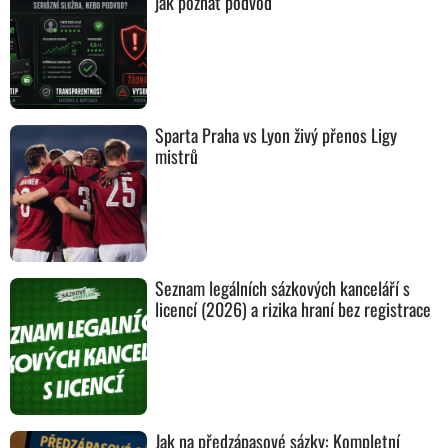
jak poznat podvod
Sparta Praha vs Lyon živý přenos Ligy
mistrů
Seznam legálních sázkových kanceláří s
licencí (2026) a rizika hraní bez registrace
Jak na předzápasové sázky: Kompletní