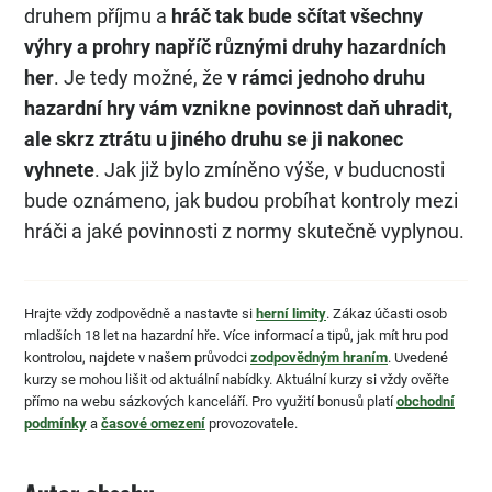
druhem příjmu a
hráč tak bude sčítat všechny
výhry a prohry napříč různými druhy hazardních
her
. Je tedy možné, že
v rámci jednoho druhu
hazardní hry vám vznikne povinnost daň uhradit,
ale skrz ztrátu u jiného druhu se ji nakonec
vyhnete
. Jak již bylo zmíněno výše, v buducnosti
bude oznámeno, jak budou probíhat kontroly mezi
hráči a jaké povinnosti z normy skutečně vyplynou.
Hrajte vždy zodpovědně a nastavte si
herní limity
. Zákaz účasti osob
mladších 18 let na hazardní hře. Více informací a tipů, jak mít hru pod
kontrolou, najdete v našem průvodci
zodpovědným hraním
. Uvedené
kurzy se mohou lišit od aktuální nabídky. Aktuální kurzy si vždy ověřte
přímo na webu sázkových kanceláří. Pro využití bonusů platí
obchodní
podmínky
a
časové omezení
provozovatele.