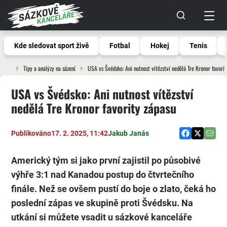
Kde sledovat sport živě
Fotbal
Hokej
Tenis
Tipy a analýzy na sázení
USA vs Švédsko: Ani nutnost vítězství nedělá Tre Kronor favorit
USA vs Švédsko: Ani nutnost vítězství
nedělá Tre Kronor favority zápasu
Publikováno
17. 2. 2025, 11:42
Jakub Janás
Americký tým si jako první zajistil po působivé
výhře 3:1 nad Kanadou postup do čtvrtečního
finále. Než se ovšem pustí do boje o zlato, čeká ho
poslední zápas ve skupině proti Švédsku. Na
utkání si můžete vsadit u sázkové kanceláře