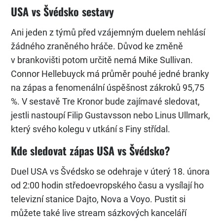
USA vs Švédsko sestavy
Ani jeden z týmů před vzájemným duelem nehlásí
žádného zraněného hráče. Důvod ke změně
v brankovišti potom určitě nemá Mike Sullivan.
Connor Hellebuyck má průměr pouhé jedné branky
na zápas a fenomenální úspěšnost zákroků 95,75
%. V sestavě Tre Kronor bude zajímavé sledovat,
jestli nastoupí Filip Gustavsson nebo Linus Ullmark,
který svého kolegu v utkání s Finy střídal.
Kde sledovat zápas USA vs Švédsko?
Duel USA vs Švédsko se odehraje v úterý 18. února
od 2:00 hodin středoevropského času a vysílají ho
televizní stanice Dajto, Nova a Voyo. Pustit si
můžete také live stream sázkových kanceláří