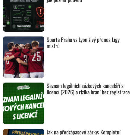
Sparta Praha vs Lyon živý přenos Ligy
mistrů
Seznam legálních sázkových kanceláří s
licencí (2026) a rizika hraní bez registrace
Jak na předzápasové sázky: Kompletní