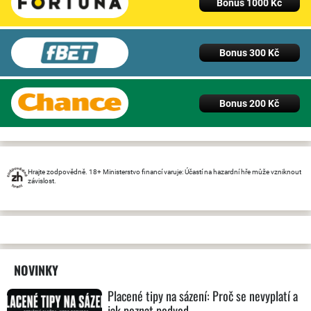
Bonus 1000 Kč
Bonus 300 Kč
Bonus 200 Kč
Hrajte zodpovědně. 18+ Ministerstvo financí varuje: Účastí na hazardní hře může vzniknout
závislost.
NOVINKY
Placené tipy na sázení: Proč se nevyplatí a
jak poznat podvod