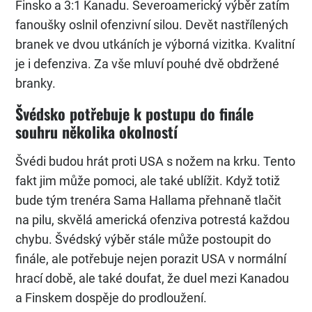
Finsko a 3:1 Kanadu. Severoamerický výběr zatím
fanoušky oslnil ofenzivní silou. Devět nastřílených
branek ve dvou utkáních je výborná vizitka. Kvalitní
je i defenziva. Za vše mluví pouhé dvě obdržené
branky.
Švédsko potřebuje k postupu do finále
souhru několika okolností
Švédi budou hrát proti USA s nožem na krku. Tento
fakt jim může pomoci, ale také ublížit. Když totiž
bude tým trenéra Sama Hallama přehnaně tlačit
na pilu, skvělá americká ofenziva potrestá každou
chybu. Švédský výběr stále může postoupit do
finále, ale potřebuje nejen porazit USA v normální
hrací době, ale také doufat, že duel mezi Kanadou
a Finskem dospěje do prodloužení.