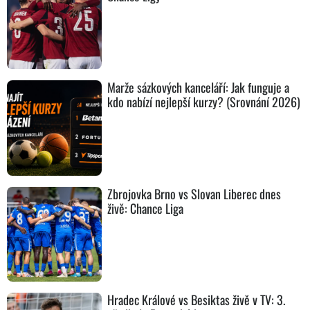
Marže sázkových kanceláří: Jak funguje a
kdo nabízí nejlepší kurzy? (Srovnání 2026)
Zbrojovka Brno vs Slovan Liberec dnes
živě: Chance Liga
Hradec Králové vs Besiktas živě v TV: 3.