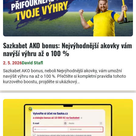
Sazkabet AKO bonus: Nejvýhodnější akovky vám
navýší výhru až o 100 %
2. 5. 2026
David Stafl
Sazkabet AKO bonus, neboli Nejvýhodnější akovky, vám umožní
navýšit výhru na až o 100 %. Přečtěte si kompletní pravidla tohoto
kurzového boostu, projděte si ukázkový…