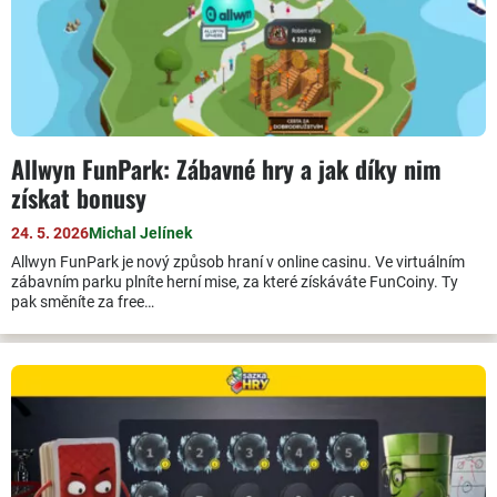
Allwyn FunPark: Zábavné hry a jak díky nim
získat bonusy
24. 5. 2026
Michal Jelínek
Allwyn FunPark je nový způsob hraní v online casinu. Ve virtuálním
zábavním parku plníte herní mise, za které získáváte FunCoiny. Ty
pak směníte za free…