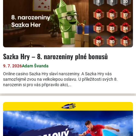
Sazka Hry – 8. narozeniny plné bonusů
9. 7. 2026
Adam Švanda
Online casino Sazka Hry slaví narozeniny. A Sazka Hry vás
samozřejmě zvou na velkolepou oslavu. U příležitosti svých 8.
narozenin si pro vás připravilo akci,…