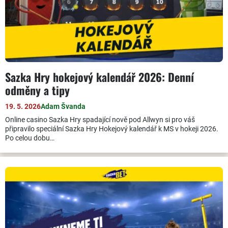
Sazka Hry hokejový kalendář 2026: Denní
odměny a tipy
19. 5. 2026
Adam Švanda
Online casino Sazka Hry spadající nově pod Allwyn si pro váš
připravilo speciální Sazka Hry Hokejový kalendář k MS v hokeji 2026.
Po celou dobu…