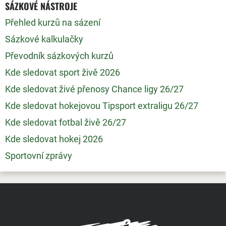
SÁZKOVÉ NÁSTROJE
Přehled kurzů na sázení
Sázkové kalkulačky
Převodník sázkových kurzů
Kde sledovat sport živě 2026
Kde sledovat živé přenosy Chance ligy 26/27
Kde sledovat hokejovou Tipsport extraligu 26/27
Kde sledovat fotbal živě 26/27
Kde sledovat hokej 2026
Sportovní zprávy