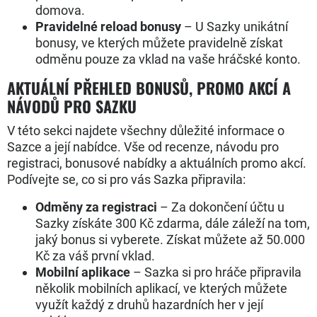
domova.
Pravidelné reload bonusy
– U Sazky unikátní
bonusy, ve kterých můžete pravidelně získat
odměnu pouze za vklad na vaše hráčské konto.
AKTUÁLNÍ PŘEHLED BONUSŮ, PROMO AKCÍ A
NÁVODŮ PRO SAZKU
V této sekci najdete všechny důležité informace o
Sazce a její nabídce. Vše od recenze, návodu pro
registraci, bonusové nabídky a aktuálních promo akcí.
Podívejte se, co si pro vás Sazka připravila:
Odměny za registraci
– Za dokončení účtu u
Sazky získáte 300 Kč zdarma, dále záleží na tom,
jaký bonus si vyberete. Získat můžete až 50.000
Kč za váš první vklad.
Mobilní aplikace
– Sazka si pro hráče připravila
několik mobilních aplikací, ve kterých můžete
využít každý z druhů hazardních her v její