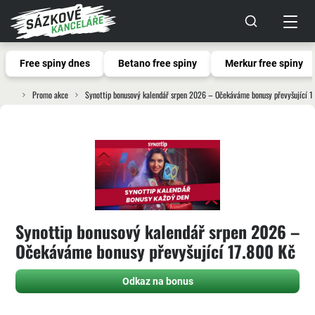
Free spiny dnes
Betano free spiny
Merkur free spiny
Promo akce
Synottip bonusový kalendář srpen 2026 – Očekáváme bonusy převyšující 1
Synottip bonusový kalendář srpen 2026 –
Očekáváme bonusy převyšující 17.800 Kč
Odkaz na bonus