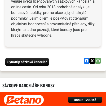
věnuje světu licencovaných sázkových kanceláří a
online casin. Od roku 2018 podrobně analyzuje
bonusové nabídky, promo akce a jejich skryté
podmínky. Jejím cílem je poskytovat čtenářům
objektivní hodnocení a srozumitelné přehledy, díky
kterým snadno poznají, které bonusy jsou pro
hráče skutečně výhodné.
Synottip sázková kancelář
SÁZKOVÉ KANCELÁŘE BONUSY
Bonus 1200 Kč