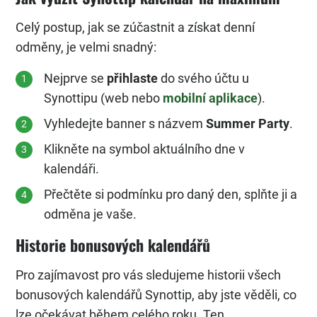
Celý postup, jak se zúčastnit a získat denní
odměny, je velmi snadný:
Nejprve se
přihlaste
do svého účtu u
Synottipu (web nebo
mobilní aplikace
).
Vyhledejte banner s názvem
Summer Party
.
Klikněte na symbol aktuálního dne v
kalendáři.
Přečtěte si podmínku pro daný den, splňte ji a
odměna je vaše.
Historie bonusových kalendářů
Pro zajímavost pro vás sledujeme historii všech
bonusových kalendářů Synottip, aby jste věděli, co
lze očekávat během celého roku. Ten