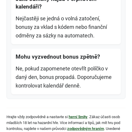
kalendáři?
Nejčastěji se jedná o volná zatočení,
bonusy za vklad s kódem nebo finanční
odměny za sázky na automatech.
Mohu vyzvednout bonus zpětně?
Ne, pokud zapomenete otevřít políčko v
daný den, bonus propadá. Doporučujeme
kontrolovat kalendář denně.
Hrajte vždy zodpovědně a nastavte si
herní limity
. Zákaz účasti osob
mladších 18 let na hazardní hře. Více informací a tipů, jak mít hru pod
kontrolou, najdete v našem průvodci
zodpovědným hraním
. Uvedené