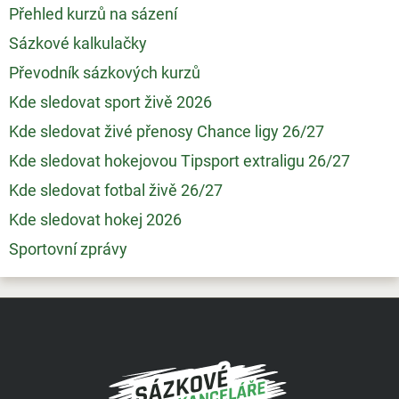
Přehled kurzů na sázení
Sázkové kalkulačky
Převodník sázkových kurzů
Kde sledovat sport živě 2026
Kde sledovat živé přenosy Chance ligy 26/27
Kde sledovat hokejovou Tipsport extraligu 26/27
Kde sledovat fotbal živě 26/27
Kde sledovat hokej 2026
Sportovní zprávy