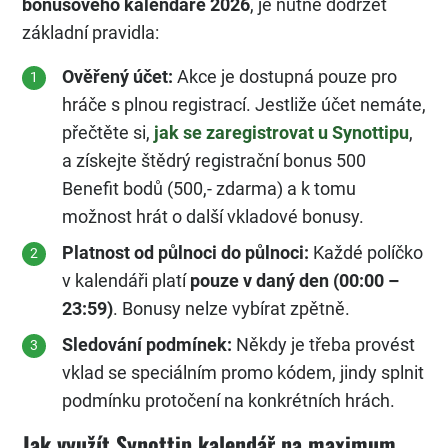
bonusového kalendáře 2026
, je nutné dodržet
základní pravidla:
Ověřený účet:
Akce je dostupná pouze pro
hráče s plnou registrací. Jestliže účet nemáte,
přečtěte si,
jak se zaregistrovat u Synottipu
,
a získejte štědrý registrační bonus 500
Benefit bodů (500,- zdarma) a k tomu
možnost hrát o další vkladové bonusy.
Platnost od půlnoci do půlnoci:
Každé políčko
v kalendáři platí
pouze v daný den (00:00 –
23:59)
. Bonusy nelze vybírat zpětně.
Sledování podmínek:
Někdy je třeba provést
vklad se speciálním promo kódem, jindy splnit
podmínku protočení na konkrétních hrách.
Jak využít Synottip kalendář na maximum