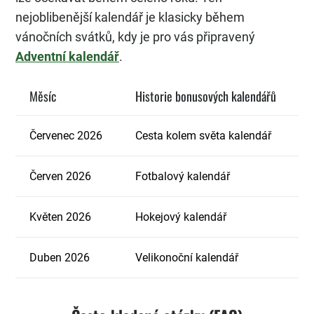
nejoblibenější kalendář je klasicky během
vánočních svátků, kdy je pro vás připravený
Adventní kalendář
.
Měsíc
Historie bonusových kalendářů
Červenec 2026
Cesta kolem světa kalendář
Červen 2026
Fotbalový kalendář
Květen 2026
Hokejový kalendář
Duben 2026
Velikonoční kalendář