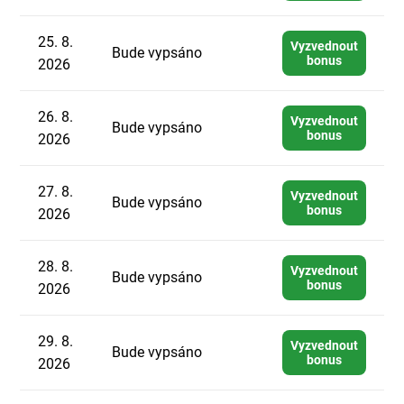
25. 8.
Vyzvednout
Bude vypsáno
bonus
2026
26. 8.
Vyzvednout
Bude vypsáno
bonus
2026
27. 8.
Vyzvednout
Bude vypsáno
bonus
2026
28. 8.
Vyzvednout
Bude vypsáno
bonus
2026
29. 8.
Vyzvednout
Bude vypsáno
bonus
2026