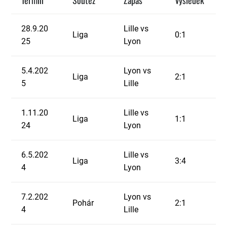
Termín
Soutěž
Zápas
Výsledek
28.9.20
Lille vs
Liga
0:1
25
Lyon
5.4.202
Lyon vs
Liga
2:1
5
Lille
1.11.20
Lille vs
Liga
1:1
24
Lyon
6.5.202
Lille vs
Liga
3:4
4
Lyon
7.2.202
Lyon vs
Pohár
2:1
4
Lille