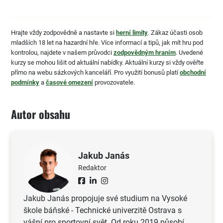
Hrajte vždy zodpovědně a nastavte si
herní limity
. Zákaz účasti osob
mladších 18 let na hazardní hře. Více informací a tipů, jak mít hru pod
kontrolou, najdete v našem průvodci
zodpovědným hraním
. Uvedené
kurzy se mohou lišit od aktuální nabídky. Aktuální kurzy si vždy ověřte
přímo na webu sázkových kanceláří. Pro využití bonusů platí
obchodní
podmínky
a
časové omezení
provozovatele.
Autor obsahu
Jakub Janás
Redaktor
Jakub Janás propojuje své studium na Vysoké
škole báňské - Technické univerzitě Ostrava s
vášní pro sportovní svět. Od roku 2019 působí