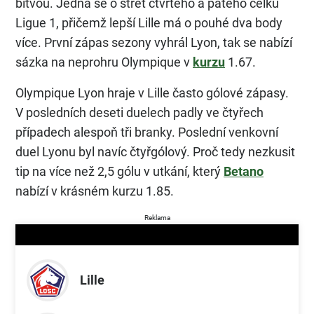
bitvou. Jedná se o střet čtvrtého a pátého celku
Ligue 1, přičemž lepší Lille má o pouhé dva body
více. První zápas sezony vyhrál Lyon, tak se nabízí
sázka na neprohru Olympique v
kurzu
1.67.
Olympique Lyon hraje v Lille často gólové zápasy.
V posledních deseti duelech padly ve čtyřech
případech alespoň tři branky. Poslední venkovní
duel Lyonu byl navíc čtyřgólový. Proč tedy nezkusit
tip na více než 2,5 gólu v utkání, který
Betano
nabízí v krásném kurzu 1.85.
Reklama
Lille