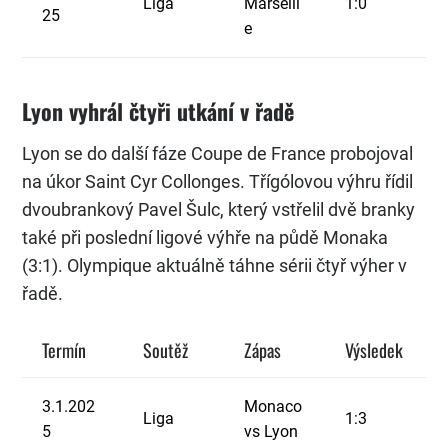
Liga
Marseill
1:0
25
e
Lyon vyhrál čtyři utkání v řadě
Lyon se do další fáze Coupe de France probojoval
na úkor Saint Cyr Collonges. Třígólovou výhru řídil
dvoubrankový Pavel Šulc, který vstřelil dvě branky
také při poslední ligové výhře na půdě Monaka
(3:1). Olympique aktuálně táhne sérii čtyř výher v
řadě.
Termín
Soutěž
Zápas
Výsledek
3.1.202
Monaco
Liga
1:3
5
vs Lyon