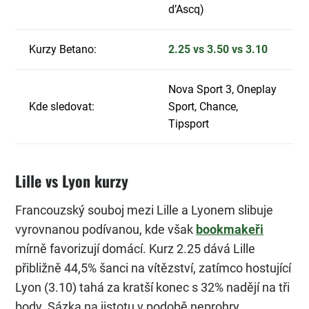
d’Ascq)
Kurzy Betano:
2.25 vs 3.50 vs 3.10
Nova Sport 3, Oneplay
Kde sledovat:
Sport, Chance,
Tipsport
Lille vs Lyon kurzy
Francouzský souboj mezi Lille a Lyonem slibuje
vyrovnanou podívanou, kde však
bookmakeři
mírně favorizují domácí. Kurz 2.25 dává Lille
přibližně 44,5% šanci na vítězství, zatímco hostující
Lyon (3.10) tahá za kratší konec s 32% nadějí na tři
body. Sázka na jistotu v podobě neprohry