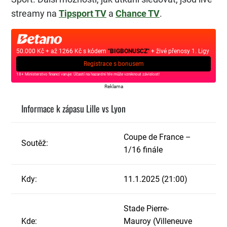
streamy na
Tipsport TV
a
Chance TV
.
50.000 Kč + až 1266 Kč s kódem
"BIGBONUSCZ"
+ živé přenosy 1. Ligy
Registrace s bonusem
18+ Ministerstvo financí varuje: Účastí na hazardní hře může vzniknout závislost!
Reklama
Informace k zápasu Lille vs Lyon
Coupe de France –
Soutěž:
1/16 finále
Kdy:
11.1.2025 (21:00)
Stade Pierre-
Kde:
Mauroy (Villeneuve