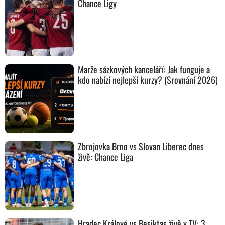
Chance Ligy
Marže sázkových kanceláří: Jak funguje a
kdo nabízí nejlepší kurzy? (Srovnání 2026)
Zbrojovka Brno vs Slovan Liberec dnes
živě: Chance Liga
Hradec Králové vs Besiktas živě v TV: 3.