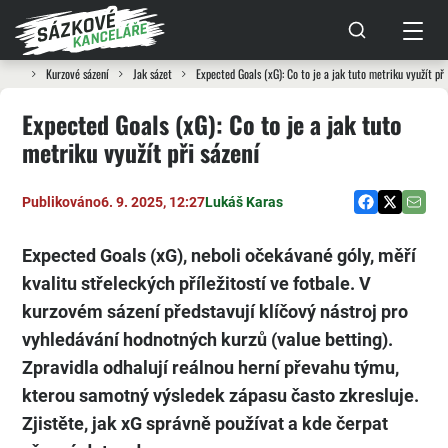
Kurzové sázení
Jak sázet
Expected Goals (xG): Co to je a jak tuto metriku využít při
Expected Goals (xG): Co to je a jak tuto
metriku využít při sázení
Publikováno
6. 9. 2025, 12:27
Lukáš Karas
Expected Goals (xG), neboli očekávané góly, měří
kvalitu střeleckých příležitostí ve fotbale. V
kurzovém sázení představují klíčový nástroj pro
vyhledávání hodnotných kurzů (value betting).
Zpravidla odhalují reálnou herní převahu týmu,
kterou samotný výsledek zápasu často zkresluje.
Zjistěte, jak xG správně používat a kde čerpat