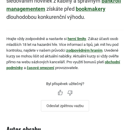
sledováním novinek z kabiny a správným
bankroll
managementem
získáte před
bookmakery
dlouhodobou konkurenční výhodu.
Hrajte vždy zodpovědně a nastavte si
herní limity
. Zákaz účasti osob
mladších 18 let na hazardní hře. Více informací a tipů, jak mít hru pod
kontrolou, najdete v našem průvodci
zodpovědným hraním
. Uvedené
kurzy se mohou lišit od aktuální nabídky. Aktuální kurzy si vždy ověřte
přímo na webu sázkových kanceláří. Pro využití bonusů platí
obchodní
podmínky
a
časové omezení
provozovatele.
Byl příspěvek užitečný?
Odeslat zpětnou vazbu
Autor obsahu