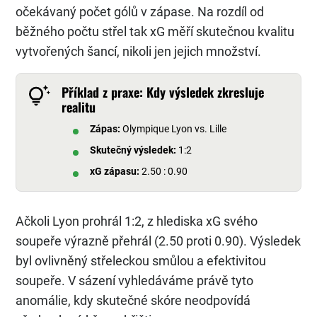
očekávaný počet gólů v zápase. Na rozdíl od
běžného počtu střel tak xG měří skutečnou kvalitu
vytvořených šancí, nikoli jen jejich množství.
Příklad z praxe: Kdy výsledek zkresluje
realitu
Zápas:
Olympique Lyon vs. Lille
Skutečný výsledek:
1:2
xG zápasu:
2.50 : 0.90
Ačkoli Lyon prohrál 1:2, z hlediska xG svého
soupeře výrazně přehrál (2.50 proti 0.90). Výsledek
byl ovlivněný střeleckou smůlou a efektivitou
soupeře. V sázení vyhledáváme právě tyto
anomálie, kdy skutečné skóre neodpovídá