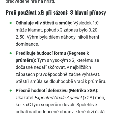
předvedené hře na hřišti.
Proč používat xG při sázení: 3 hlavní přínosy
Odhaluje vliv štěstí a smůly:
Výsledek 1:0
může klamat, pokud xG zápasu bylo 0.20 :
2.50. Výhra byla dílem náhody, nikoli herní
dominance.
Predikuje budoucí formu (Regrese k
průměru):
Tým s vysokým xG, kterému se
dočasně nedaří skórovat, v nejbližších
zápasech pravděpodobně začne vyhrávat.
Štěstí i smůla se dlouhodobě vrací k průměru.
Přesně hodnotí defenzivu (Metrika xGA):
Ukazatel
Expected Goals Against
(xGA) měří,
kolik xG tým soupeřům dovolí. Spolehlivě
odhalí nadhodnocené obrany, které drží čistá