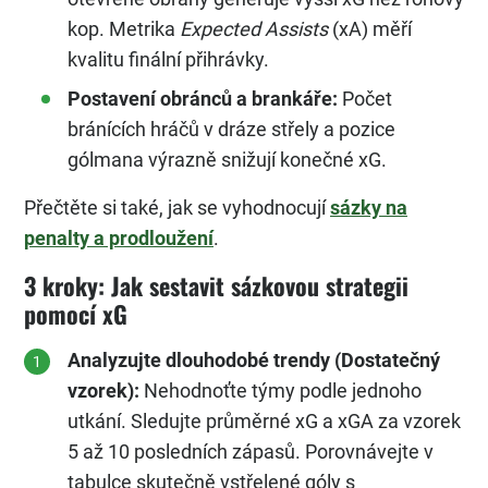
kop. Metrika
Expected Assists
(xA) měří
kvalitu finální přihrávky.
Postavení obránců a brankáře:
Počet
bránících hráčů v dráze střely a pozice
gólmana výrazně snižují konečné xG.
Přečtěte si také, jak se vyhodnocují
sázky na
penalty a prodloužení
.
3 kroky: Jak sestavit sázkovou strategii
pomocí xG
Analyzujte dlouhodobé trendy (Dostatečný
vzorek):
Nehodnoťte týmy podle jednoho
utkání. Sledujte průměrné xG a xGA za vzorek
5 až 10 posledních zápasů. Porovnávejte v
tabulce skutečně vstřelené góly s