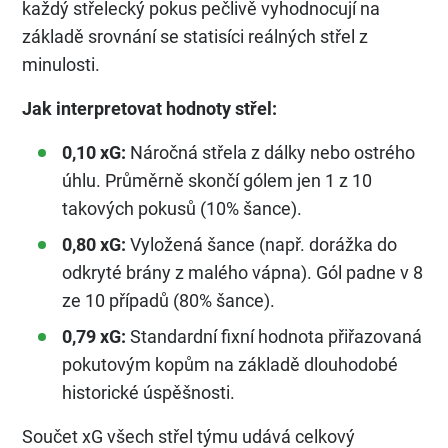
každý střelecký pokus pečlivě vyhodnocují na
základě srovnání se statisíci reálných střel z
minulosti.
Jak interpretovat hodnoty střel:
0,10 xG:
Náročná střela z dálky nebo ostrého
úhlu. Průměrně skončí gólem jen 1 z 10
takových pokusů (10% šance).
0,80 xG:
Vyložená šance (např. dorážka do
odkryté brány z malého vápna). Gól padne v 8
ze 10 případů (80% šance).
0,79 xG:
Standardní fixní hodnota přiřazovaná
pokutovým kopům na základě dlouhodobé
historické úspěšnosti.
Součet xG všech střel týmu udává celkový