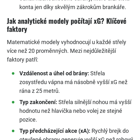
konta jen díky skvělým zákrokům brankáře.
Jak analytické modely počítají xG? Klíčové
faktory
Matematické modely vyhodnocují u každé střely
více než 20 proměnných. Mezi nejdůležitější
faktory patří:
Vzdálenost a úhel od brány:
Střela
zosystředu vápna má násobně vyšší xG než
rána z 25 metrů.
Typ zakončení:
Střela silnější nohou má vyšší
hodnotu než hlavička nebo volej ze stejné
pozice.
Typ předcházející akce (xA):
Rychlý brejk do
otevřené obrany generuje vyšší xG než rohový