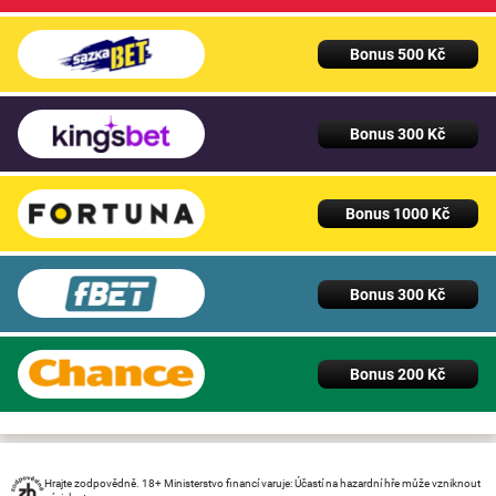
Bonus 500 Kč
Bonus 300 Kč
Bonus 1000 Kč
Bonus 300 Kč
Bonus 200 Kč
Hrajte zodpovědně. 18+ Ministerstvo financí varuje: Účastí na hazardní hře může vzniknout