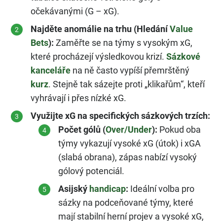
očekávanými (G – xG).
Najděte anomálie na trhu (Hledání
Value
Bets
):
Zaměřte se na týmy s vysokým xG,
které procházejí výsledkovou krizí.
Sázkové
kanceláře
na ně často vypíší přemrštěný
kurz
. Stejně tak sázejte proti „klikařům“, kteří
vyhrávají i přes nízké xG.
Využijte xG na specifických sázkových trzích:
Počet gólů (
Over/Under
):
Pokud oba
týmy vykazují vysoké xG (útok) i xGA
(slabá obrana), zápas nabízí vysoký
gólový potenciál.
Asijský
handicap
:
Ideální volba pro
sázky na podceňované týmy, které
mají stabilní herní projev a vysoké xG,