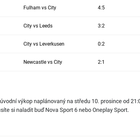
Fulham vs City
4:5
City vs Leeds
3:2
City vs Leverkusen
0:2
Newcastle vs City
2:1
 úvodní výkop naplánovaný na středu 10. prosince od 21:
íte si naladit buď Nova Sport 6 nebo Oneplay Sport.