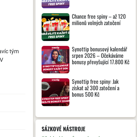
Chance free spiny – až 120
milionů volných zatočení
Synottip bonusový kalendář
avíc tým
srpen 2026 – Očekáváme
 V
bonusy převyšující 17.800 Kč
Synottip free spiny: Jak
získat až 300 zatočení a
bonus 500 Kč
SÁZKOVÉ NÁSTROJE