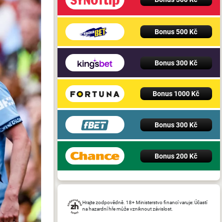
Bonus 500 Kč
Bonus 300 Kč
Bonus 1000 Kč
Bonus 300 Kč
Bonus 200 Kč
Hrajte zodpovědně. 18+ Ministerstvo financí varuje: Účastí
na hazardní hře může vzniknout závislost.