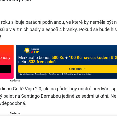
 roku slibuje parádní podívanou, ve které by neměla být 
sů a v 9 z nich padly alespoň 4 branky. Pokud se bude his
8.
řenosy
Merkurxtip bonus
500 Kč
+
100 Kč navíc s kódem B
nebo
333 free spinů
Chci bonus
18+ Ministerstvo financí varuje: Účastí na hazardní hře může vzniknout závislost!
Reklama
dionu Celtě Vigo 2:0, ale na půdě Ligy mistrů předvádí sp
 Bílý balet na Santiago Bernabéu jediné ze sedmi utkání. N
ravděpodobná.
Reklama