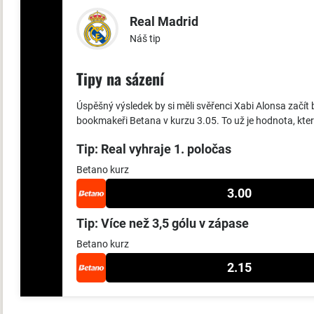
Real Madrid
Náš tip
Tipy na sázení
Úspěšný výsledek by si měli svěřenci Xabi Alonsa začít
bookmakeři Betana v kurzu 3.05. To už je hodnota, která
Tip: Real vyhraje 1. poločas
Betano kurz
3.00
Tip: Více než 3,5 gólu v zápase
Betano kurz
2.15