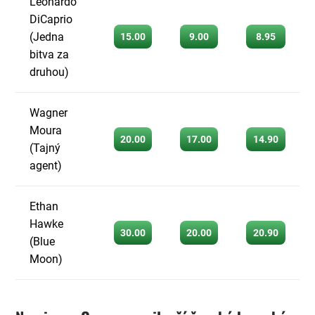
Leonardo
DiCaprio
(Jedna
15.00
9.00
8.95
bitva za
druhou)
Wagner
Moura
20.00
17.00
14.90
(Tajný
agent)
Ethan
Hawke
30.00
20.00
20.90
(Blue
Moon)