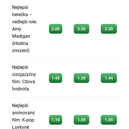
Nejlepší
herečka –
vedlejší role:
Amy
2.00
2.20
2.20
Madigan
(Hodina
zmizení)
Nejlepší
cizojazyčný
1.42
1.35
1.44
film: Citová
hodnota
Nejlepší
animovaný
film: K-pop:
1.10
1.05
1.05
Lovkyně