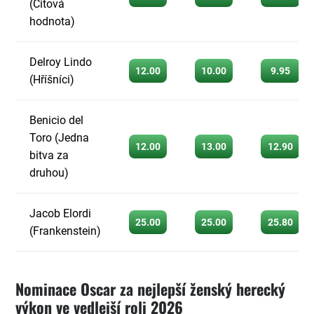
(Citová
hodnota)
Delroy Lindo
12.00
10.00
9.95
(Hříšníci)
Benicio del
Toro (Jedna
12.00
13.00
12.90
bitva za
druhou)
Jacob Elordi
25.00
25.00
25.80
(Frankenstein)
Nominace Oscar za nejlepší ženský herecký
výkon ve vedlejší roli 2026