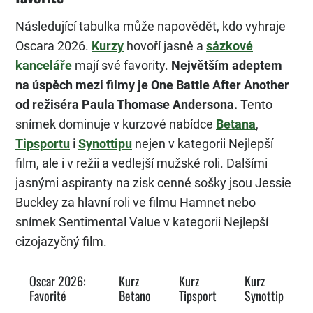
Následující tabulka může napovědět, kdo vyhraje
Oscara 2026.
Kurzy
hovoří jasně a
sázkové
kanceláře
mají své favority.
Největším adeptem
na úspěch mezi filmy je One Battle After Another
od režiséra Paula Thomase Andersona.
Tento
snímek dominuje v kurzové nabídce
Betana
,
Tipsportu
i
Synottipu
nejen v kategorii Nejlepší
film, ale i v režii a vedlejší mužské roli. Dalšími
jasnými aspiranty na zisk cenné sošky jsou Jessie
Buckley za hlavní roli ve filmu Hamnet nebo
snímek Sentimental Value v kategorii Nejlepší
cizojazyčný film.
Oscar 2026:
Kurz
Kurz
Kurz
Favorité
Betano
Tipsport
Synottip