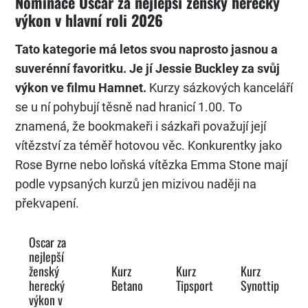
Nominace Oscar za nejlepší ženský herecký
výkon v hlavní roli 2026
Tato kategorie má letos svou naprosto jasnou a
suverénní favoritku. Je jí Jessie Buckley za svůj
výkon ve filmu Hamnet.
Kurzy sázkových kanceláří
se u ní pohybují těsně nad hranicí 1.00. To
znamená, že bookmakeři i sázkaři považují její
vítězství za téměř hotovou věc. Konkurentky jako
Rose Byrne nebo loňská vítězka Emma Stone mají
podle vypsaných kurzů jen mizivou naději na
překvapení.
Oscar za
nejlepší
ženský
Kurz
Kurz
Kurz
herecký
Betano
Tipsport
Synottip
výkon v