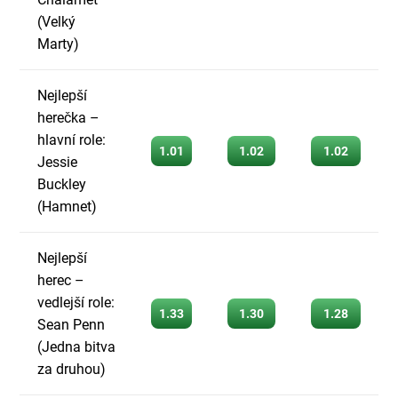
(Velký
Marty)
Nejlepší
herečka –
hlavní role:
1.01
1.02
1.02
Jessie
Buckley
(Hamnet)
Nejlepší
herec –
vedlejší role:
1.33
1.30
1.28
Sean Penn
(Jedna bitva
za druhou)