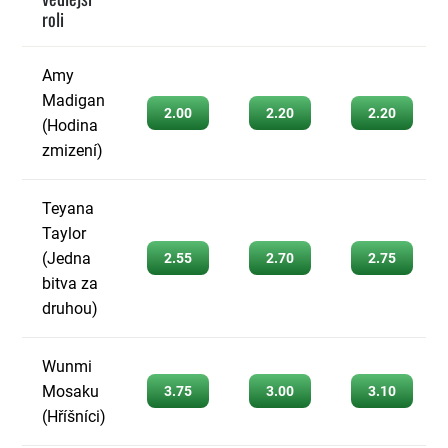
roli
Amy
Madigan
2.00
2.20
2.20
(Hodina
zmizení)
Teyana
Taylor
(Jedna
2.55
2.70
2.75
bitva za
druhou)
Wunmi
Mosaku
3.75
3.00
3.10
(Hříšníci)