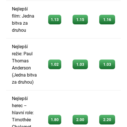
Nejlepší
film: Jedna
1.13
1.15
1.16
bitva za
druhou
Nejlepší
režie: Paul
Thomas
1.02
1.03
1.03
Anderson
(Jedna bitva
za druhou)
Nejlepší
herec –
hlavní role:
Timothée
1.80
2.00
2.20
Chalamet