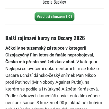
Jessie Buckley
Vsadit si s kurzem 1.01
Další zajímavé kurzy na Oscary 2026
Ačkoliv se tuzemský zástupce v kategorii
Cizojazyčný film letos do finále neprobojoval,
Česko má přesto své želízko v ohni.
V kategorii
Nejlepší celovečerní dokumentární film se totiž o
Oscara uchází dánsko-český snímek Pan Nikdo
proti Putinovi (Mr Nobody Against Putin), na
kterém se podílela i tvůrkyně Alžběta Karásková.
Podle sázkových kanceláří navíc tento film vůbec
není bez šance. S kurzem 4.00 je aktuálně druhým