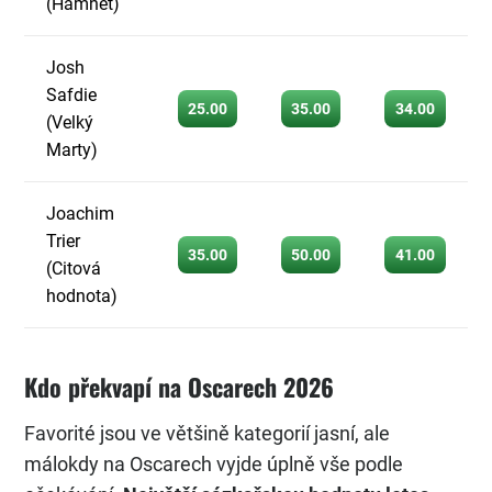
(Hamnet)
Josh
Safdie
25.00
35.00
34.00
(Velký
Marty)
Joachim
Trier
35.00
50.00
41.00
(Citová
hodnota)
Kdo překvapí na Oscarech 2026
Favorité jsou ve většině kategorií jasní, ale
málokdy na Oscarech vyjde úplně vše podle