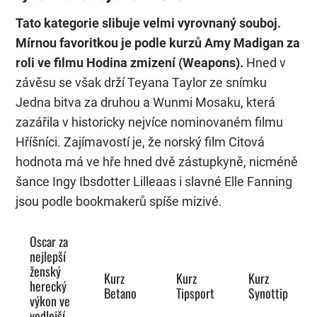
Tato kategorie slibuje velmi vyrovnaný souboj.
Mírnou favoritkou je podle kurzů Amy Madigan za
roli ve filmu Hodina zmizení (Weapons).
Hned v
závěsu se však drží Teyana Taylor ze snímku
Jedna bitva za druhou a Wunmi Mosaku, která
zazářila v historicky nejvíce nominovaném filmu
Hříšníci. Zajímavostí je, že norský film Citová
hodnota má ve hře hned dvě zástupkyně, nicméně
šance Ingy Ibsdotter Lilleaas i slavné Elle Fanning
jsou podle bookmakerů spíše mizivé.
Oscar za
nejlepší
ženský
Kurz
Kurz
Kurz
herecký
Betano
Tipsport
Synottip
výkon ve
vedlejší