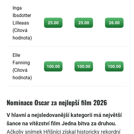
Inga
Ibsdotter
Lilleaas
25.00
25.00
26.00
(Citová
hodnota)
Elle
Fanning
100.00
100.00
100.00
(Citová
hodnota)
Nominace Oscar za nejlepší film 2026
V hlavní a nejsledovanější kategorii má největší
šance na vítězství film Jedna bitva za druhou.
Ačkoliv snímek Hříšníci získal historicky rekordní