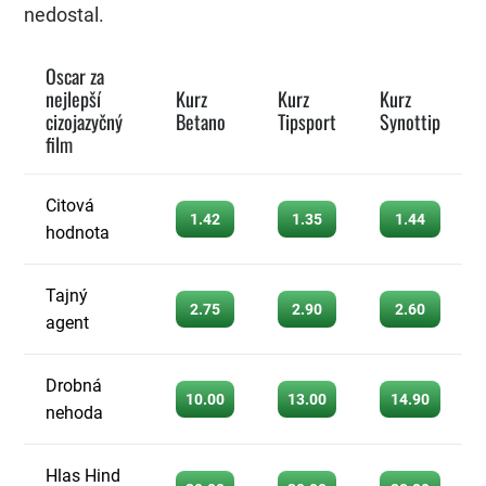
nedostal.
Oscar za
nejlepší
Kurz
Kurz
Kurz
cizojazyčný
Betano
Tipsport
Synottip
film
Citová
1.42
1.35
1.44
hodnota
Tajný
2.75
2.90
2.60
agent
Drobná
10.00
13.00
14.90
nehoda
Hlas Hind