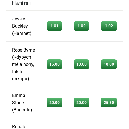
hlavní roli
Jessie
Buckley
1.01
1.02
1.02
(Hamnet)
Rose Byrne
(Kdybych
měla nohy,
15.00
10.00
18.80
tak ti
nakopu)
Emma
Stone
20.00
20.00
25.80
(Bugonia)
Renate