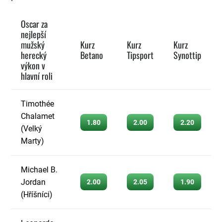
Oscar za
nejlepší
mužský
Kurz
Kurz
Kurz
herecký
Betano
Tipsport
Synottip
výkon v
hlavní roli
Timothée
Chalamet
1.80
2.00
2.20
(Velký
Marty)
Michael B.
Jordan
2.00
2.05
1.90
(Hříšníci)