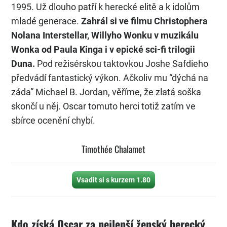
1995. Už dlouho patří k herecké elitě a k idolům
mladé generace.
Zahrál si ve filmu Christophera
Nolana Interstellar, Willyho Wonku v muzikálu
Wonka od Paula Kinga i v epické sci-fi trilogii
Duna.
Pod režisérskou taktovkou Joshe Safdieho
předvádí fantastický výkon. Ačkoliv mu “dýchá na
záda” Michael B. Jordan, věříme, že zlatá soška
skončí u něj. Oscar tomuto herci totiž zatím ve
sbírce ocenění chybí.
Timothée Chalamet
Vsadit si s kurzem 1.80
Kdo získá Oscar za nejlepší ženský herecký