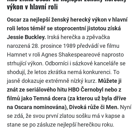
výkon v hlavní roli
Oscar za nejlepší ženský herecký výkon v hlavní
roli letos téměř se stoprocentní jistotou získá
Jessie Buckley.
Irská herečka a zpěvačka
narozená 28. prosince 1989 předvádí ve filmu
Hamnet v roli Agnes Shakespeareové naprosto
strhující výkon. Odborníci i sázkové kanceláře se
shodují, že letos zkrátka nemá konkurenci. To
jasně dokazuje extrémně nízký kurz.
Můžete ji
znát ze seriálového hitu HBO Černobyl nebo z
filmů jako Temná dcera (za kterou už byla dříve
na Oscara nominována), Divoká růže či Men.
Nyní
se zdá, že svou první zlatou sošku má v kapse a
stane se po zásluze nejlepší herečkou roku.