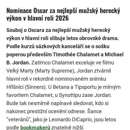
Nominace Oscar za nejlepší mužský herecký
výkon v hlavní roli 2026
Souboj o Oscara za nejlepší mužský herecký
výkon v hlavní roli slibuje letos obrovské drama.
Podle kurzů sázkových kanceláří se o sošku
poperou především Timothée Chalamet a Michael
B. Jordan.
Zatímco Chalamet exceluje ve filmu
Velký Marty (Marty Supreme), Jordan ztvárnil
hlavní roli v rekordně nominovaném snímku
Hříšníci (Sinners). U Betana a Tipsportu je mírným
favoritem Chalamet, u Synottipu zase Jordan.
Bude tak nesmírně napínavé sledovat, kdo si
nakonec prestižní ocenění odnese. Šance
“veteránů”, jako je Leonardo DiCaprio, jsou letos
podle
bookmakerů
znatelně nižší.