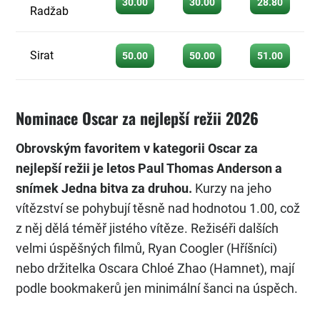
30.00
30.00
28.80
Radžab
Sirat
50.00
50.00
51.00
Nominace Oscar za nejlepší režii 2026
Obrovským favoritem v kategorii Oscar za
nejlepší režii je letos Paul Thomas Anderson a
snímek Jedna bitva za druhou.
Kurzy na jeho
vítězství se pohybují těsně nad hodnotou 1.00, což
z něj dělá téměř jistého vítěze. Režiséři dalších
velmi úspěšných filmů, Ryan Coogler (Hříšníci)
nebo držitelka Oscara Chloé Zhao (Hamnet), mají
podle bookmakerů jen minimální šanci na úspěch.