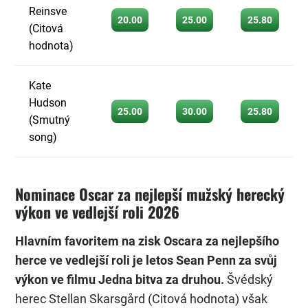
Reinsve
20.00
25.00
25.80
(Citová
hodnota)
Kate
Hudson
25.00
30.00
25.80
(Smutný
song)
Nominace Oscar za nejlepší mužský herecký
výkon ve vedlejší roli 2026
Hlavním favoritem na zisk Oscara za nejlepšího
herce ve vedlejší roli je letos Sean Penn za svůj
výkon ve filmu Jedna bitva za druhou.
Švédský
herec Stellan Skarsgård (Citová hodnota) však