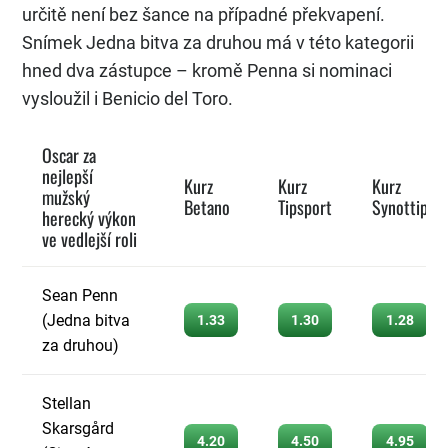
určitě není bez šance na případné překvapení.
Snímek Jedna bitva za druhou má v této kategorii
hned dva zástupce – kromě Penna si nominaci
vysloužil i Benicio del Toro.
Oscar za
nejlepší
Kurz
Kurz
Kurz
mužský
Betano
Tipsport
Synottip
herecký výkon
ve vedlejší roli
Sean Penn
(Jedna bitva
1.33
1.30
1.28
za druhou)
Stellan
Skarsgård
4.20
4.50
4.95