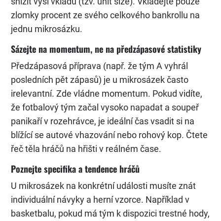
snížit výši vkladu (tzv. unit size). Vkládejte pouze
zlomky procent ze svého celkového bankrollu na
jednu mikrosázku.
Sázejte na momentum, ne na předzápasové statistiky
Předzápasová příprava (např. že tým A vyhrál
posledních pět zápasů) je u mikrosázek často
irelevantní. Zde vládne momentum. Pokud vidíte,
že fotbalový tým začal vysoko napadat a soupeř
panikaří v rozehrávce, je ideální čas vsadit si na
blížící se autové vhazování nebo rohový kop. Čtete
řeč těla hráčů na hřišti v reálném čase.
Poznejte specifika a tendence hráčů
U mikrosázek na konkrétní události musíte znát
individuální návyky a herní vzorce. Například v
basketbalu, pokud má tým k dispozici trestné hody,