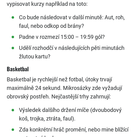
vypisovat kurzy například na toto:
Co bude následovat v další minutě: Aut, roh,
faul, nebo odkop od brány?
Padne v rozmezí 15:00 – 19:59 gól?
Udělí rozhodčí v následujících pěti minutách
žlutou kartu?
Basketbal
Basketbal je rychlejší než fotbal, útoky trvají
maximálně 24 sekund. Mikrosázky zde vyžadují
obrovský postřeh. Nejčastější trhy zahrnují:
Výsledek dalšího držení míče (dvoubodový
koš, trojka, ztráta, faul).
Zda konkrétní hráč promění, nebo mine blížící