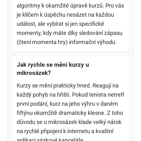
algoritmy k okamžité úpravě kurzů. Pro vás
je klíčem k úspěchu nesázet na každou
událost, ale vybírat si jen specifické
momenty, kdy máte díky sledování zápasu
(čtení momenta hry) informační výhodu.
Jak rychle se mění kurzy u
mikrosázek?
Kurzy se mění prakticky hned. Reagují na
každý pohyb na hřišti. Pokud tenista netrefí
první podání, kurz na jeho výhru v daném
fiftýnu okamžitě dramaticky klesne. Z toho
důvodu se u mikrosázek klade velký nárok
na rychlé připojení k internetu a kvalitní
aplikaci sázkové kanceláře.