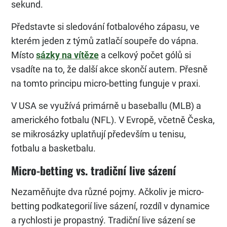
sekund.
Představte si sledování fotbalového zápasu, ve
kterém jeden z týmů zatlačí soupeře do vápna.
Místo
sázky na vítěze
a celkový počet gólů si
vsadíte na to, že další akce skončí autem. Přesně
na tomto principu micro-betting funguje v praxi.
V USA se využívá primárně u baseballu (MLB) a
amerického fotbalu (NFL). V Evropě, včetně Česka,
se mikrosázky uplatňují především u tenisu,
fotbalu a basketbalu.
Micro-betting vs. tradiční live sázení
Nezaměňujte dva různé pojmy. Ačkoliv je micro-
betting podkategorií live sázení, rozdíl v dynamice
a rychlosti je propastný. Tradiční live sázení se