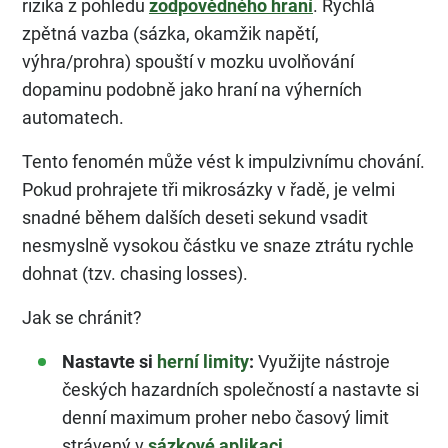
rizika z pohledu
zodpovědného hraní
. Rychlá
zpětná vazba (sázka, okamžik napětí,
výhra/prohra) spouští v mozku uvolňování
dopaminu podobně jako hraní na výherních
automatech.
Tento fenomén může vést k impulzivnímu chování.
Pokud prohrajete tři mikrosázky v řadě, je velmi
snadné během dalších deseti sekund vsadit
nesmyslně vysokou částku ve snaze ztrátu rychle
dohnat (tzv. chasing losses).
Jak se chránit?
Nastavte si
herní limity
:
Využijte nástroje
českých hazardních společností a nastavte si
denní maximum proher nebo časový limit
strávený v
sázkové aplikaci
.