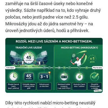
zaměřuje na širší časové úseky nebo konečné
výsledky. Sázíte například na to, kdo vyhraje druhý
poločas, nebo jestli padne více než 2.5 gólu.
Mikrosázky jdou až do jádra samotné hry – na
úroveň jednotlivých úderů, hodů a přihrávek.
Díky této rychlosti nabízí micro-betting neustálý