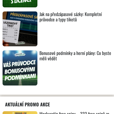
Jak na předzápasové sázky: Kompletní
průvodce a typy tiketů
Bonusové podmínky a herní plány: Co byste
měli vědět
AKTUÁLNÍ PROMO AKCE
Merkurxtip free spiny – 333 free spinů za