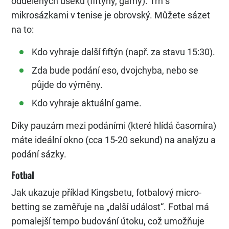
oddělených úseků (fiftýny, gamy). Trh s
mikrosázkami v tenise je obrovský. Můžete sázet
na to:
Kdo vyhraje další fiftýn (např. za stavu 15:30).
Zda bude podání eso, dvojchyba, nebo se
půjde do výměny.
Kdo vyhraje aktuální game.
Díky pauzám mezi podáními (které hlídá časomíra)
máte ideální okno (cca 15-20 sekund) na analýzu a
podání sázky.
Fotbal
Jak ukazuje příklad Kingsbetu, fotbalový micro-
betting se zaměřuje na „další událost“. Fotbal má
pomalejší tempo budování útoku, což umožňuje