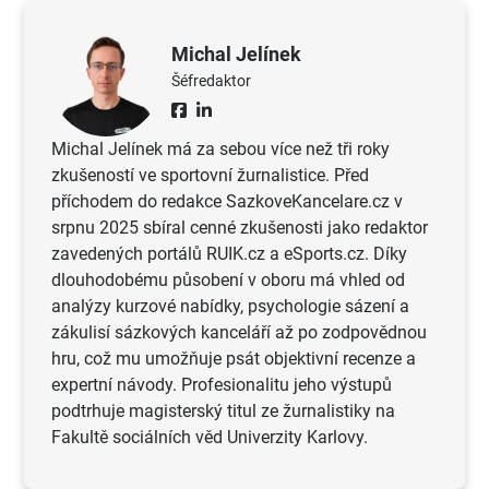
Michal Jelínek
Šéfredaktor
Michal Jelínek má za sebou více než tři roky
zkušeností ve sportovní žurnalistice. Před
příchodem do redakce SazkoveKancelare.cz v
srpnu 2025 sbíral cenné zkušenosti jako redaktor
zavedených portálů RUIK.cz a eSports.cz. Díky
dlouhodobému působení v oboru má vhled od
analýzy kurzové nabídky, psychologie sázení a
zákulisí sázkových kanceláří až po zodpovědnou
hru, což mu umožňuje psát objektivní recenze a
expertní návody. Profesionalitu jeho výstupů
podtrhuje magisterský titul ze žurnalistiky na
Fakultě sociálních věd Univerzity Karlovy.