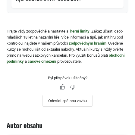
Hrajte vždy zodpovědně a nastavte si
herní limity
. Zákaz účasti osob
mladších 18 let na hazardní hře. Více informací a tipů, jak mít hru pod
kontrolou, najdete v našem průvodci
zodpovědným hraním
. Uvedené
kurzy se mohou lišit od aktuální nabídky. Aktuální kurzy si vždy ověřte
přímo na webu sázkových kanceláří. Pro využití bonusů platí
obchodní
podmínky
a
časové omezení
provozovatele.
Byl příspěvek užitečný?
Odeslat zpětnou vazbu
Autor obsahu