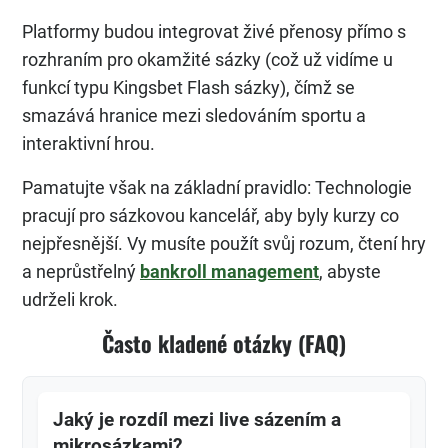
Platformy budou integrovat živé přenosy přímo s
rozhraním pro okamžité sázky (což už vidíme u
funkcí typu Kingsbet Flash sázky), čímž se
smazává hranice mezi sledováním sportu a
interaktivní hrou.
Pamatujte však na základní pravidlo: Technologie
pracují pro sázkovou kancelář, aby byly kurzy co
nejpřesnější. Vy musíte použít svůj rozum, čtení hry
a neprůstřelný
bankroll management
, abyste
udrželi krok.
Často kladené otázky (FAQ)
Jaký je rozdíl mezi live sázením a
mikrosázkami?