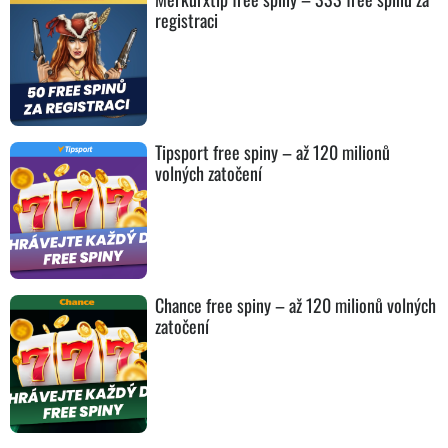
registraci
Tipsport free spiny – až 120 milionů
volných zatočení
Chance free spiny – až 120 milionů volných
zatočení