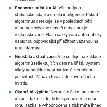
Podpora statistik a AI:
Vše podporují
statistické údaje a umělá inteligence. Pokud
algoritmus detekuje, že v posledních pěti
minutách byly vhozeny tři auty a hra je
rozkouskovaná, Flash sázky vám automaticky
nabídnou odpovídající příležitost vázanou na
tuto informaci.
Neustálá aktualizace:
Vše se děje na základě
algoritmů reflektujících dění na hřišti. Systém
nikdy nenabídne neatraktivní či nereálnou
příležitost. Zábava trvá až do závěrečného
hvizdu.
Okamžitá výplata:
Nemusíte čekat na konec
utkání. Jakmile dojde ke kýžené střele nebo
rohu, sázka je vyhodnocena a zisk máte ihned