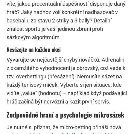
víte, jakou procentuální úspěšností disponuje daný
hráč? Jaký nadhoz volí konkrétní nadhazovač v
baseballu za stavu 2 striky a 3 bally? Detailní
znalost sportu je vaší jedinou zbraní proti
sázkovým algoritmům.
Nesázejte na každou akci
Vyvarujte se nejčastější chyby nováčků. Adrenalin
z okamžitého vyhodnocení je obrovský, což vede k
tzv. overbettingu (přesázení). Nemusíte sázet na
každý tenisový míček. Vyberte si jen situace, kde
vidíte „value“ (hodnotu) – například když podávající
hráč začíná být nervózní a kazit první servis.
Zodpovědné hraní a psychologie mikrosázek
Je nutné si přiznat, že micro-betting přináší nová