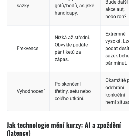
Bude další
sázky
gólů/bodů, asijské
akce aut,
handicapy.
nebo roh?
Extrémně
Nízká až střední.
vysoká. Lze
Obvykle podáte
Frekvence
podat desítky
pár tiketů za
sázek během
zápas.
pár minut.
Okamžitě po
Po skončení
odehrání
Vyhodnocení
třetiny, setu nebo
konkrétní
celého utkání.
herní situace.
Jak technologie mění kurzy: AI a zpoždění
(latency)