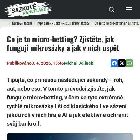
Kurzové sázení
Typy sázek - Jaké existují druhy sázek?
Co je to micro-betting? Zjistěte,
Co je to micro-betting? Zjistěte, jak
fungují mikrosázky a jak v nich uspět
Publikováno
3. 4. 2026, 15:46
Michal Jelínek
Tipujte, co přinesou následující sekundy – roh,
aut, nebo eso. V tomto průvodci zjistíte, jak
funguje micro-betting, v čem se tyto extrémně
rychlé mikrosázky liší od klasického live sázení,
jakou roli v nich hraje AI a jak efektivně ochránit
svůj bankroll.