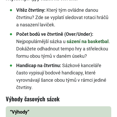
Vítěz čtvrtiny:
Který tým ovládne danou
čtvrtinu? Zde se vyplatí sledovat rotaci hráčů
a nasazení laviček.
Počet bodů ve čtvrtině (Over/Under):
Nejpopulárnější sázka u
sázení na basketbal
.
Dokážete odhadnout tempo hry a střeleckou
formu obou týmů v daném úseku?
Handicap na čtvrtinu:
Sázkové kanceláře
často vypisují bodové handicapy, které
vyrovnávají šance obou týmů v rámci jediné
čtvrtiny.
Výhody časových sázek
“Výhody”