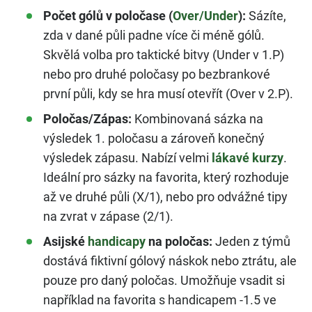
Počet gólů v poločase (
Over/Under
):
Sázíte,
zda v dané půli padne více či méně gólů.
Skvělá volba pro taktické bitvy (Under v 1.P)
nebo pro druhé poločasy po bezbrankové
první půli, kdy se hra musí otevřít (Over v 2.P).
Poločas/Zápas:
Kombinovaná sázka na
výsledek 1. poločasu a zároveň konečný
výsledek zápasu. Nabízí velmi
lákavé kurzy
.
Ideální pro sázky na favorita, který rozhoduje
až ve druhé půli (X/1), nebo pro odvážné tipy
na zvrat v zápase (2/1).
Asijské
handicapy
na poločas:
Jeden z týmů
dostává fiktivní gólový náskok nebo ztrátu, ale
pouze pro daný poločas. Umožňuje vsadit si
například na favorita s handicapem -1.5 ve