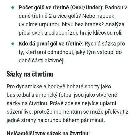
Počet gólů ve třetině (Over/Under):
Padnou v
dané třetině 2 a více gólů? Nebo naopak
uvidíme urputnou bitvu bez branek? Analýza
přesilovek a oslabení zde hraje klíčovou roli.
Kdo dá první gól ve třetině:
Rychlá sázka pro
ty, kteří umí odhadnout, jaký tým vstoupí do
dané části aktivněji.
Sázky na čtvrtinu
Pro dynamické a bodově bohaté sporty jako
basketbal a americký fotbal jsou jako stvořené
sázky na čtvrtinu. Právě zde se nejvíce uplatní
sázení live, protože momentum se může přelévat z
jedné strany na druhou během pár minut.
Nejčastější typy sázek na čtvrtinu: