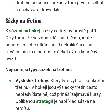
druhém poločase, pokud v tom prvním selhal
a očekáváte drtivý tlak.
Sázky na třetinu
K
sázení na hokej
sázky na třetiny prostě patří.
Díky tomu, že se zápas dělí na tři části, máte
během jednoho utkání hned několik šancí najít
skvělou sázku a nemusíte čekat až na konečný
hvizd.
Nejčastější typy sázek na třetinu:
Výsledek třetiny:
Který tým vyhraje konkrétní
třetinu? V hokeji jsou výsledky třetin často
nepředvídatelné, což přináší zajímavé kurzy.
Oblíbenou
strategií
je například sázka na
remízu.