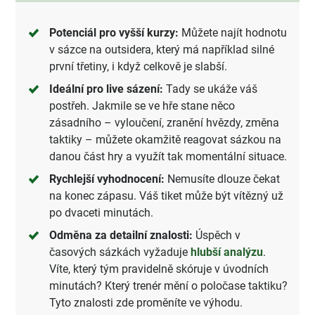
Potenciál pro vyšší kurzy:
Můžete najít hodnotu
v sázce na outsidera, který má například silné
první třetiny, i když celkově je slabší.
Ideální pro live sázení:
Tady se ukáže váš
postřeh. Jakmile se ve hře stane něco
zásadního – vyloučení, zranění hvězdy, změna
taktiky – můžete okamžitě reagovat sázkou na
danou část hry a využít tak momentální situace.
Rychlejší vyhodnocení:
Nemusíte dlouze čekat
na konec zápasu. Váš tiket může být vítězný už
po dvaceti minutách.
Odměna za detailní znalosti:
Úspěch v
časových sázkách vyžaduje
hlubší analýzu
.
Víte, který tým pravidelně skóruje v úvodních
minutách? Který trenér mění o poločase taktiku?
Tyto znalosti zde proměníte ve výhodu.