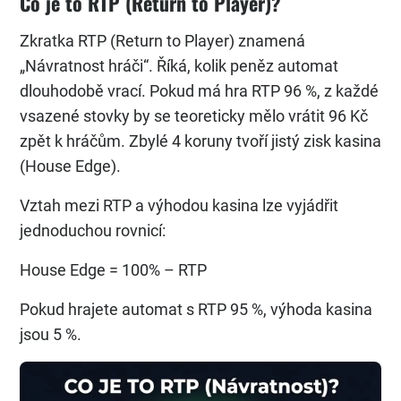
Co je to RTP (Return to Player)?
Zkratka RTP (Return to Player) znamená
„Návratnost hráči“. Říká, kolik peněz automat
dlouhodobě vrací. Pokud má hra RTP 96 %, z každé
vsazené stovky by se teoreticky mělo vrátit 96 Kč
zpět k hráčům. Zbylé 4 koruny tvoří jistý zisk kasina
(House Edge).
Vztah mezi RTP a výhodou kasina lze vyjádřit
jednoduchou rovnicí:
House Edge = 100% – RTP
Pokud hrajete automat s RTP 95 %, výhoda kasina
jsou 5 %.