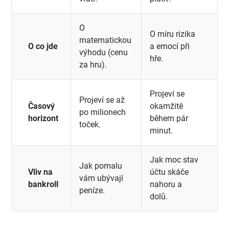
O
O míru rizika
matematickou
O co jde
a emocí při
výhodu (cenu
hře.
za hru).
Projeví se
Projeví se až
Časový
okamžitě
po milionech
horizont
během pár
toček.
minut.
Jak moc stav
Jak pomalu
Vliv na
účtu skáče
vám ubývají
bankroll
nahoru a
peníze.
dolů.