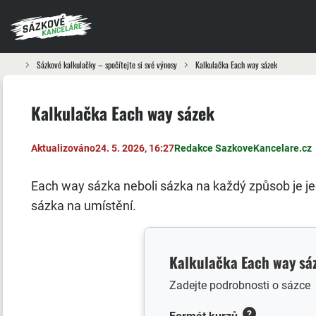
Sázkové kalkulačky – spočítejte si své výnosy
Kalkulačka Each way sázek
Kalkulačka Each way sázek
Aktualizováno
24. 5. 2026, 16:27
Redakce SazkoveKancelare.cz
Each way sázka neboli sázka na každý způsob je je
sázka na umístění.
Kalkulačka Each way sá
Zadejte podrobnosti o sázce