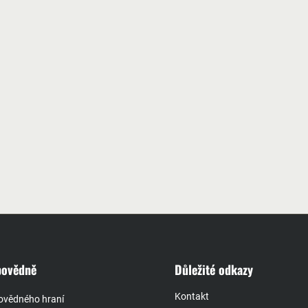
povědně
Důležité odkazy
Kontakt
ovědného hraní