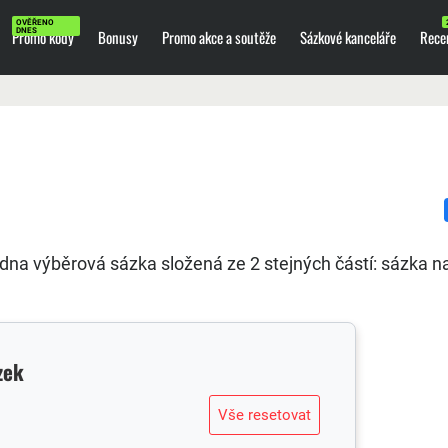
OVĚŘENO
Promo kódy
DNES
Bonusy
Promo akce a soutěže
Sázkové kanceláře
Rece
dna výběrová sázka složená ze 2 stejných částí: sázka n
zek
Vše resetovat