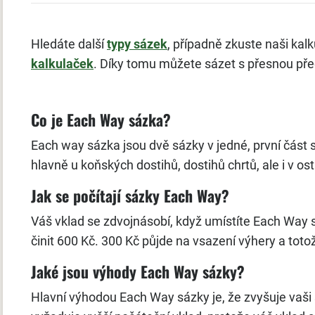
Hledáte další
typy sázek
, případně zkuste naši kal
kalkulaček
. Díky tomu můžete sázet s přesnou p
Co je Each Way sázka?
Each way sázka jsou dvě sázky v jedné, první část s
hlavně u koňských dostihů, dostihů chrtů, ale i v ost
Jak se počítají sázky Each Way?
Váš vklad se zdvojnásobí, když umístíte Each Way 
činit 600 Kč. 300 Kč půjde na vsazení výhery a tot
Jaké jsou výhody Each Way sázky?
Hlavní výhodou Each Way sázky je, že zvyšuje vaši