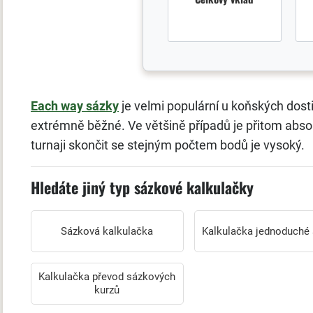
Each way sázky
je velmi populární u koňských dosti
extrémně běžné. Ve většině případů je přitom absol
turnaji skončit se stejným počtem bodů je vysoký.
Hledáte jiný typ sázkové kalkulačky
Sázková kalkulačka
Kalkulačka jednoduché
Kalkulačka převod sázkových
kurzů