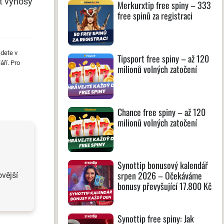
ýt výnosy
Merkurxtip free spiny – 333
free spinů za registraci
jdete v
Tipsport free spiny – až 120
áří. Pro
milionů volných zatočení
Chance free spiny – až 120
milionů volných zatočení
h
Synottip bonusový kalendář
srpen 2026 – Očekáváme
vější
bonusy převyšující 17.800 Kč
Synottip free spiny: Jak