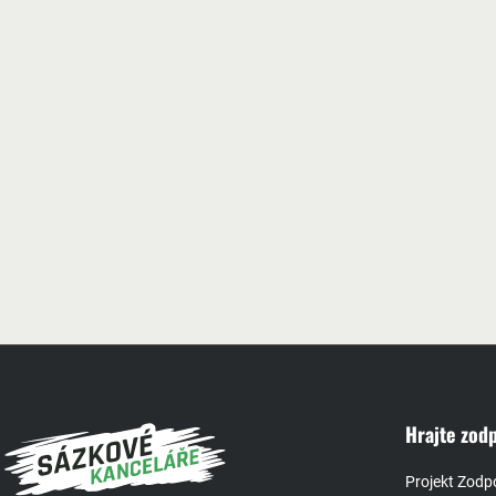
Hrajte zod
Projekt Zodp