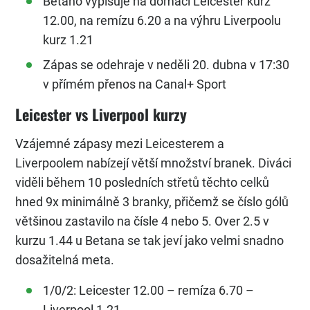
Betano vypisuje na domácí Leicester kurz
12.00, na remízu 6.20 a na výhru Liverpoolu
kurz 1.21
Zápas se odehraje v neděli 20. dubna v 17:30
v přímém přenos na Canal+ Sport
Leicester vs Liverpool kurzy
Vzájemné zápasy mezi Leicesterem a
Liverpoolem nabízejí větší množství branek. Diváci
viděli během 10 posledních střetů těchto celků
hned 9x minimálně 3 branky, přičemž se číslo gólů
většinou zastavilo na čísle 4 nebo 5. Over 2.5 v
kurzu 1.44 u Betana se tak jeví jako velmi snadno
dosažitelná meta.
1/0/2: Leicester 12.00 – remíza 6.70 –
Liverpool 1.21