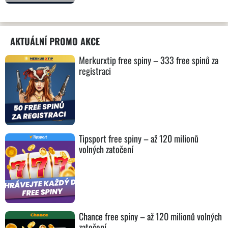
AKTUÁLNÍ PROMO AKCE
Merkurxtip free spiny – 333 free spinů za
registraci
Tipsport free spiny – až 120 milionů
volných zatočení
Chance free spiny – až 120 milionů volných
zatočení