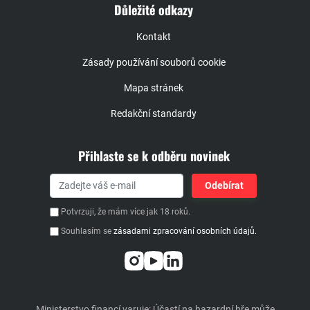
Důležité odkazy
Kontakt
Zásady používání souborů cookie
Mapa stránek
Redakční standardy
Přihlaste se k odběru novinek
Potvrzuji, že mám více jak 18 roků.
Souhlasím se
zásadami zpracování osobních údajů.
Ministerstvo financí varuje: Účastí na hazardní hře může