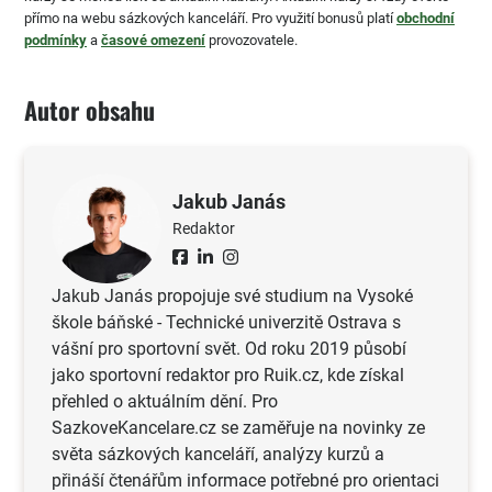
přímo na webu sázkových kanceláří. Pro využití bonusů platí
obchodní
podmínky
a
časové omezení
provozovatele.
Autor obsahu
Jakub Janás
Redaktor
Jakub Janás propojuje své studium na Vysoké
škole báňské - Technické univerzitě Ostrava s
vášní pro sportovní svět. Od roku 2019 působí
jako sportovní redaktor pro Ruik.cz, kde získal
přehled o aktuálním dění. Pro
SazkoveKancelare.cz se zaměřuje na novinky ze
světa sázkových kanceláří, analýzy kurzů a
přináší čtenářům informace potřebné pro orientaci