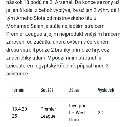
náskok 13 bodů na 2. Arsenal. Do konce sezony už
je jen 6 kola, z čehož vyplývá, že už jen 2 výhry dělí
tým Arneho Slota od mistrovského titulu.
Mohamed Salah je stále nejlepším střelcem
Premier League a jejím nejproduktivnějším hráčem
zároveň. od začátku února ovšem v červeném
dresu vstřelil pouze 2 branky přímo ze hry, což
značí lehký útlum. V podzimním střetnutí s
Leicesterem egyptský křídelník připsal hned 3
asistence.
Termín
Soutěž
Zápas
Výsledek
Liverpoo
13.4.20
Premier
l – West
2:1
25
League
Ham