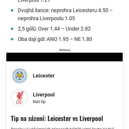
Dvojitá šance: neprohra Leicesteru 4.50 –
neprohra Liverpoolu 1.05
2,5 gólů: Over 1.44 – Under 2.82
Oba dají gól: ANO 1.95 – NE 1.80
Reklama
Leicester
Liverpool
Náš tip
Tip na sázení: Leicester vs Liverpool