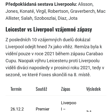
Předpokládaná sestava Liverpoolu:
Alisson,
Jones, Konaté, Virgil, Robertson, Graverberch, Mac
Allister, Salah, Szoboszlai, Diaz, Jota
Leicester vs Liverpool vzájemné zápasy
Z posledních 10 vzájemných duelů dokázal
Liverpool odejít hned 7x jako vítěz. Remíza byla k
vidění pouze v roce 2021 během zápasu Carabao
Cupu. Naopak výhru Leicesteru proti Liverpoolu
viděli diváci naposledy v prosinci roku 2021, tedy v
sezoně, ve které Foxes skončili na 8. místě.
Termín
Soutěž
Zápas
Výsledek
Liverpoo
26.12.2
Premier
l –