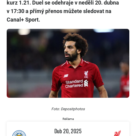
kurz 1.21. Duel se odehraje v neděli 20. dubna
v 17:30 a přímý přenos můžete sledovat na
Canal+ Sport.
Foto: Depositphotos
Reklama
Dub 20, 2025