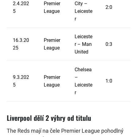
2.4.202
Premier
City –
2:0
5
League
Leiceste
r
Leiceste
16.3.20
Premier
r – Man
0:3
25
League
United
Chelsea
9.3.202
Premier
–
1:0
5
League
Leiceste
r
Liverpool dělí 2 výhry od titulu
The Reds mají na čele Premier League pohodlný