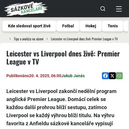
Kde sledovat sport živě
Fotbal
Hokej
Tenis
Tipy a analýzy na sázení
Leicester vs Liverpool dnes živě: Premier League v TV
Leicester vs Liverpool dnes živě: Premier
League v TV
Publikováno
20. 4. 2025, 06:00
Jakub Janás
Leicester vs Liverpool zakončí nedělní program
anglické Premier League. Domácí celek se
každou další prohrou blíží sestupu, zatímco
Liverpool se každý výhrou blíží titulu. Na výhru
favorita z Anfieldu sázkové kanceláře vypisují