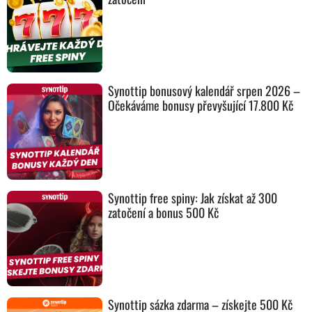
Synottip bonusový kalendář srpen 2026 –
Očekáváme bonusy převyšující 17.800 Kč
Synottip free spiny: Jak získat až 300
zatočení a bonus 500 Kč
Synottip sázka zdarma – získejte 500 Kč