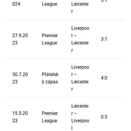
3:1
024
League
Leiceste
r
Liverpoo
27.9.20
Premier
l –
3:1
23
League
Leiceste
r
Liverpoo
30.7.20
Přátelsk
l –
4:0
23
ý zápas
Leiceste
r
Leiceste
15.5.20
Premier
r –
0:3
23
League
Liverpoo
l