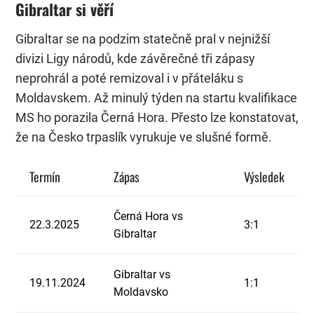
Gibraltar si věří
Gibraltar se na podzim statečně pral v nejnižší
divizi Ligy národů, kde závěrečné tři zápasy
neprohrál a poté remizoval i v přáteláku s
Moldavskem. Až minulý týden na startu kvalifikace
MS ho porazila Černá Hora. Přesto lze konstatovat,
že na Česko trpaslík vyrukuje ve slušné formě.
Termín
Zápas
Výsledek
Černá Hora vs
22.3.2025
3:1
Gibraltar
Gibraltar vs
19.11.2024
1:1
Moldavsko