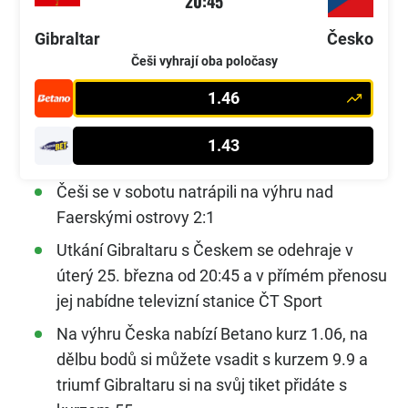
20:45
Gibraltar
Česko
Češi vyhrají oba poločasy
1.46
1.43
Češi se v sobotu natrápili na výhru nad
Faerskými ostrovy 2:1
Utkání Gibraltaru s Českem se odehraje v
úterý 25. března od 20:45 a v přímém přenosu
jej nabídne televizní stanice ČT Sport
Na výhru Česka nabízí Betano kurz 1.06, na
dělbu bodů si můžete vsadit s kurzem 9.9 a
triumf Gibraltaru si na svůj tiket přidáte s