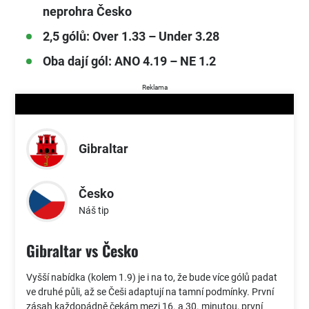
neprohra Česko
2,5 gólů: Over 1.33 – Under 3.28
Oba dají gól: ANO 4.19 – NE 1.2
Reklama
Gibraltar
Česko
Náš tip
Gibraltar vs Česko
Vyšší nabídka (kolem 1.9) je i na to, že bude více gólů padat
ve druhé půli, až se Češi adaptují na tamní podmínky. První
zásah každopádně čekám mezi 16. a 30. minutou, první