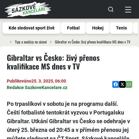
Kde sledovat sport živě
Fotbal
Hokej
Tenis
Tipy a analýzy na sázení
Gibraltar vs Česko: živý přenos kvalifikace MS dnes v TV
Gibraltar vs Česko: živý přenos
kvalifikace MS dnes v TV
Publikováno
25. 3. 2025, 06:00
Redakce SazkoveKancelare.cz
Po trpaslíkovi v sobotu je na programu další.
Čeští fotbalisté tentokrát vyzvou v Portugalsku
Gibraltar. Utkání Gibraltar vs Česko se odehraje v
úterý 25. března od 20:45 a v přímém přenosu jej
můžete sledovat na ČT Sport. Sázkové kanceláře