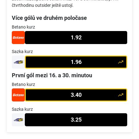
čtvrthodinu outsider ještě ustojí.
Více gólů ve druhém poločase
Betano kurz
1.92
Sazka kurz
1.96
První gól mezi 16. a 30. minutou
Betano kurz
3.40
Sazka kurz
3.25