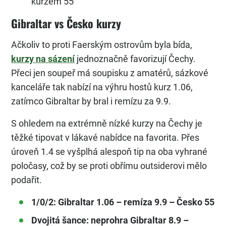
kurzem 55
Gibraltar vs Česko kurzy
Ačkoliv to proti Faerským ostrovům byla bída,
kurzy na sázení
jednoznačně favorizují Čechy.
Přeci jen soupeř má soupisku z amatérů, sázkové
kanceláře tak nabízí na výhru hostů kurz 1.06,
zatímco Gibraltar by bral i remízu za 9.9.
S ohledem na extrémně nízké kurzy na Čechy je
těžké tipovat v lákavé nabídce na favorita. Přes
úroveň 1.4 se vyšplhá alespoň tip na oba vyhrané
poločasy, což by se proti obřímu outsiderovi mělo
podařit.
1/0/2: Gibraltar 1.06 – remíza 9.9 – Česko 55
Dvojitá šance: neprohra Gibraltar 8.9 –