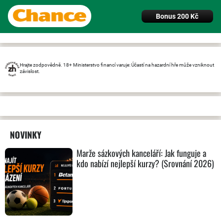
Bonus 200 Kč
Hrajte zodpovědně. 18+ Ministerstvo financí varuje: Účastí na hazardní hře může vzniknout
závislost.
NOVINKY
Marže sázkových kanceláří: Jak funguje a
kdo nabízí nejlepší kurzy? (Srovnání 2026)