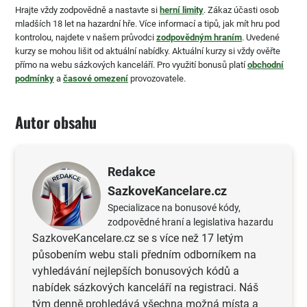
Hrajte vždy zodpovědně a nastavte si
herní limity
. Zákaz účasti osob
mladších 18 let na hazardní hře. Více informací a tipů, jak mít hru pod
kontrolou, najdete v našem průvodci
zodpovědným hraním
. Uvedené
kurzy se mohou lišit od aktuální nabídky. Aktuální kurzy si vždy ověřte
přímo na webu sázkových kanceláří. Pro využití bonusů platí
obchodní
podmínky
a
časové omezení
provozovatele.
Autor obsahu
Redakce
SazkoveKancelare.cz
Specializace na bonusové kódy,
zodpovědné hraní a legislativa hazardu
SazkoveKancelare.cz se s více než 17 letým
působením webu stali předním odborníkem na
vyhledávání nejlepších bonusových kódů a
nabídek sázkových kanceláří na registraci. Náš
tým denně prohledává všechna možná místa a