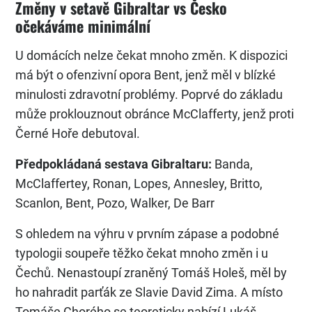
Změny v setavě Gibraltar vs Česko
očekáváme minimální
U domácích nelze čekat mnoho změn. K dispozici
má být o ofenzivní opora Bent, jenž měl v blízké
minulosti zdravotní problémy. Poprvé do základu
může proklouznout obránce McClafferty, jenž proti
Černé Hoře debutoval.
Předpokládaná sestava Gibraltaru:
Banda,
McClaffertey, Ronan, Lopes, Annesley, Britto,
Scanlon, Bent, Pozo, Walker, De Barr
S ohledem na výhru v prvním zápase a podobné
typologii soupeře těžko čekat mnoho změn i u
Čechů. Nenastoupí zraněný Tomáš Holeš, měl by
ho nahradit parťák ze Slavie David Zima. A místo
Tomáše Chorého se teoreticky nabízí Lukáš