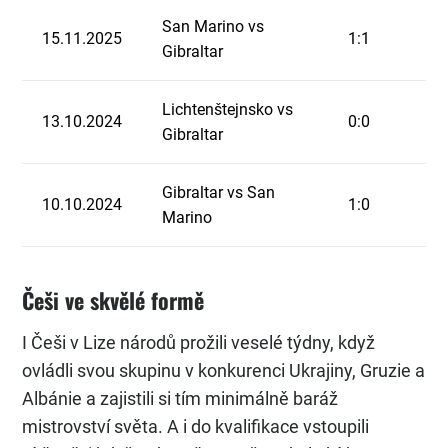
San Marino vs
15.11.2025
1:1
Gibraltar
Lichtenštejnsko vs
13.10.2024
0:0
Gibraltar
Gibraltar vs San
10.10.2024
1:0
Marino
Češi ve skvělé formě
I Češi v Lize národů prožili veselé týdny, když
ovládli svou skupinu v konkurenci Ukrajiny, Gruzie a
Albánie a zajistili si tím minimálně baráž
mistrovství světa. A i do kvalifikace vstoupili