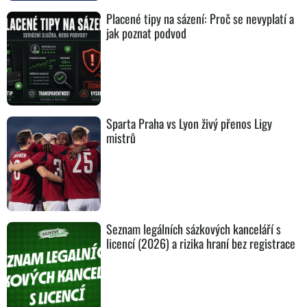
Placené tipy na sázení: Proč se nevyplatí a
jak poznat podvod
Sparta Praha vs Lyon živý přenos Ligy
mistrů
Seznam legálních sázkových kanceláří s
licencí (2026) a rizika hraní bez registrace