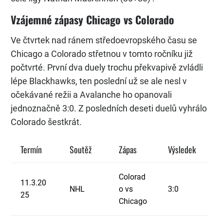
Vzájemné zápasy Chicago vs Colorado
Ve čtvrtek nad ránem středoevropského času se
Chicago a Colorado střetnou v tomto ročníku již
počtvrté. První dva duely trochu překvapivě zvládli
lépe Blackhawks, ten poslední už se ale nesl v
očekávané režii a Avalanche ho opanovali
jednoznačně 3:0. Z posledních deseti duelů vyhrálo
Colorado šestkrát.
Termín
Soutěž
Zápas
Výsledek
Colorad
11.3.20
NHL
o vs
3:0
25
Chicago