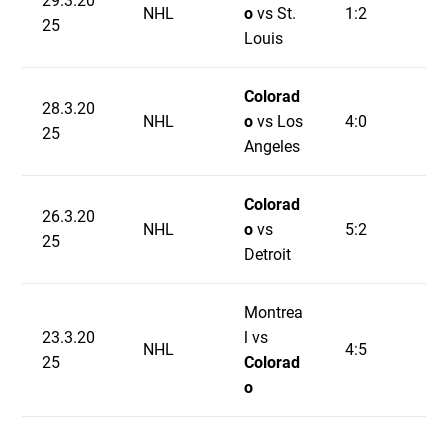
29.3.20
NHL
o
vs St.
1:2
25
Louis
Colorad
28.3.20
NHL
o
vs Los
4:0
25
Angeles
Colorad
26.3.20
NHL
o
vs
5:2
25
Detroit
Montrea
23.3.20
l vs
NHL
4:5
25
Colorad
o