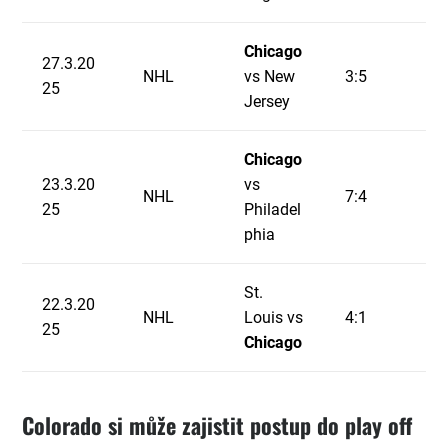
Chicago
27.3.20
NHL
vs New
3:5
25
Jersey
Chicago
23.3.20
vs
NHL
7:4
25
Philadel
phia
St.
22.3.20
NHL
Louis vs
4:1
25
Chicago
Colorado si může zajistit postup do play off