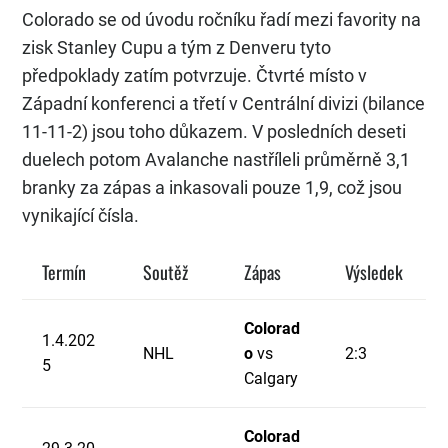
Colorado se od úvodu ročníku řadí mezi favority na
zisk Stanley Cupu a tým z Denveru tyto
předpoklady zatím potvrzuje. Čtvrté místo v
Západní konferenci a třetí v Centrální divizi (bilance
11-11-2) jsou toho důkazem. V posledních deseti
duelech potom Avalanche nastříleli průměrně 3,1
branky za zápas a inkasovali pouze 1,9, což jsou
vynikající čísla.
Termín
Soutěž
Zápas
Výsledek
Colorad
1.4.202
NHL
o
vs
2:3
5
Calgary
Colorad