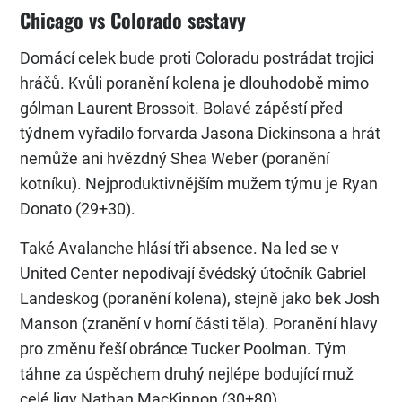
Chicago vs Colorado sestavy
Domácí celek bude proti Coloradu postrádat trojici
hráčů. Kvůli poranění kolena je dlouhodobě mimo
gólman Laurent Brossoit. Bolavé zápěstí před
týdnem vyřadilo forvarda Jasona Dickinsona a hrát
nemůže ani hvězdný Shea Weber (poranění
kotníku). Nejproduktivnějším mužem týmu je Ryan
Donato (29+30).
Také Avalanche hlásí tři absence. Na led se v
United Center nepodívají švédský útočník Gabriel
Landeskog (poranění kolena), stejně jako bek Josh
Manson (zranění v horní části těla). Poranění hlavy
pro změnu řeší obránce Tucker Poolman. Tým
táhne za úspěchem druhý nejlépe bodující muž
celé ligy Nathan MacKinnon (30+80) .