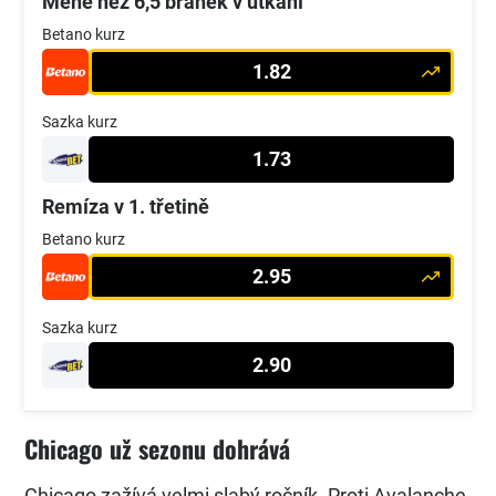
Méně než 6,5 branek v utkání
Betano kurz
1.82
Sazka kurz
1.73
Remíza v 1. třetině
Betano kurz
2.95
Sazka kurz
2.90
Chicago už sezonu dohrává
Chicago zažívá velmi slabý ročník. Proti Avalanche