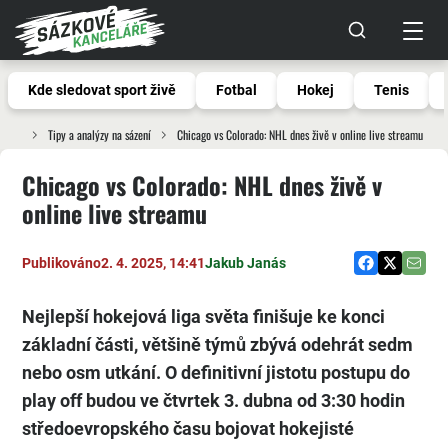
Kde sledovat sport živě
Fotbal
Hokej
Tenis
Tipy a analýzy na sázení
Chicago vs Colorado: NHL dnes živě v online live streamu
Chicago vs Colorado: NHL dnes živě v
online live streamu
Publikováno
2. 4. 2025, 14:41
Jakub Janás
Nejlepší hokejová liga světa finišuje ke konci
základní části, většině týmů zbývá odehrát sedm
nebo osm utkání. O definitivní jistotu postupu do
play off budou ve čtvrtek 3. dubna od 3:30 hodin
středoevropského času bojovat hokejisté