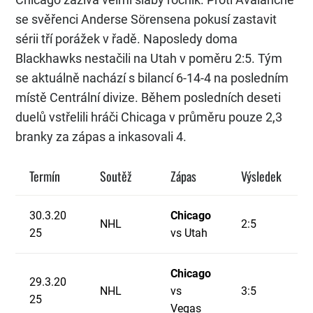
se svěřenci Anderse Sörensena pokusí zastavit
sérii tří porážek v řadě. Naposledy doma
Blackhawks nestačili na Utah v poměru 2:5. Tým
se aktuálně nachází s bilancí 6-14-4 na posledním
místě Centrální divize. Během posledních deseti
duelů vstřelili hráči Chicaga v průměru pouze 2,3
branky za zápas a inkasovali 4.
Termín
Soutěž
Zápas
Výsledek
30.3.20
Chicago
NHL
2:5
25
vs Utah
Chicago
29.3.20
NHL
vs
3:5
25
Vegas