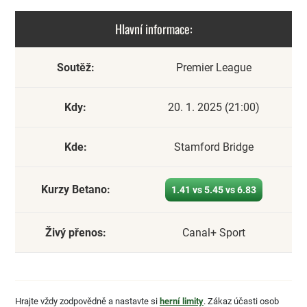
Hlavní informace:
Soutěž:
Premier League
Kdy:
20. 1. 2025 (21:00)
Kde:
Stamford Bridge
Kurzy Betano:
1.41 vs 5.45 vs 6.83
Živý přenos:
Canal+ Sport
Hrajte vždy zodpovědně a nastavte si
herní limity
. Zákaz účasti osob