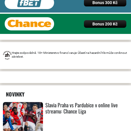
Bonus 300 Kč
Bonus 200 Kč
Hrajte zodpovědně. 18+ Ministerstvo financí varuje: Účastí na hazardní hře může vzniknout
závislost.
NOVINKY
Slavia Praha vs Pardubice v online live
streamu: Chance Liga