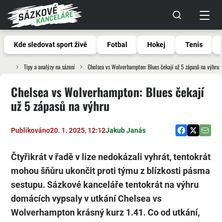
Kde sledovat sport živě
Fotbal
Hokej
Tenis
Tipy a analýzy na sázení
Chelsea vs Wolverhampton: Blues čekají už 5 zápasů na výhru
Chelsea vs Wolverhampton: Blues čekají
už 5 zápasů na výhru
Publikováno
20. 1. 2025, 12:12
Jakub Janás
Čtyřikrát v řadě v lize nedokázali vyhrát, tentokrát
mohou šňůru ukončit proti týmu z blízkosti pásma
sestupu. Sázkové kanceláře tentokrát na výhru
domácích vypsaly v utkání Chelsea vs
Wolverhampton krásný kurz 1.41. Co od utkání,