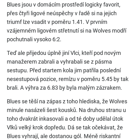
Blues jsou v domácím prostředí logicky favorit,
přes čtyři ligové neúspěchy v řadě si na jejich
triumf lze vsadit v poměru 1.41. V prvním
vzájemném ligovém střetnutí si na Wolves modří
pochutnali vysoko 6:2.
Teď ale přijedou úplně jiní Vlci, kteří pod novým
manažerem zabrali a vyhrabali se z pásma
sestupu. Před startem kola jim patřila poslední
nesestupová pozice, remízu v poměru 5.45 by tak
brali. A výhra za 6.83 by byla malým zázrakem.
Blues se těší na zápas z toho hlediska, že Wolves
minule nasázeli šest kousků. Na druhou stranu u
toho dvakrát inkasovali a od té doby udělal útok
Vlků velký krok dopředu. Dá se tak očekávat, že
Blues vyhrají, ale dostanou gól. Méně riskantní