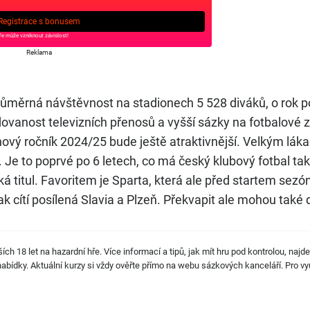
Registrace s bonusem
hře může vzniknout závislost!
Reklama
růměrná návštěvnost na stadionech 5 528 diváků, o rok p
edovanost televizních přenosů a vyšší sázky na fotbalové
nový ročník 2024/25 bude ještě atraktivnější. Velkým lák
y. Je to poprvé po 6 letech, co má český klubový fotbal ta
á titul. Favoritem je Sparta, která ale před startem sezón
k cítí posílená Slavia a Plzeň. Překvapit ale mohou také d
ích 18 let na hazardní hře. Více informací a tipů, jak mít hru pod kontrolou, naj
nabídky. Aktuální kurzy si vždy ověřte přímo na webu sázkových kanceláří. Pro vy