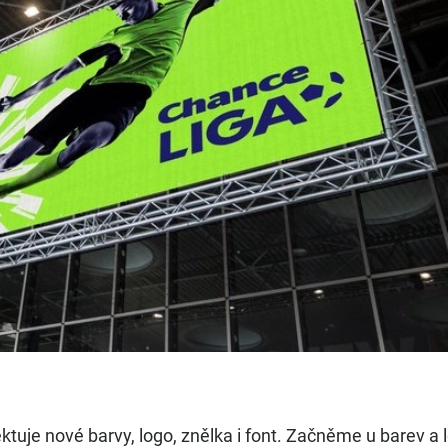
ktuje nové barvy, logo, znělka i font. Začněme u barev a 