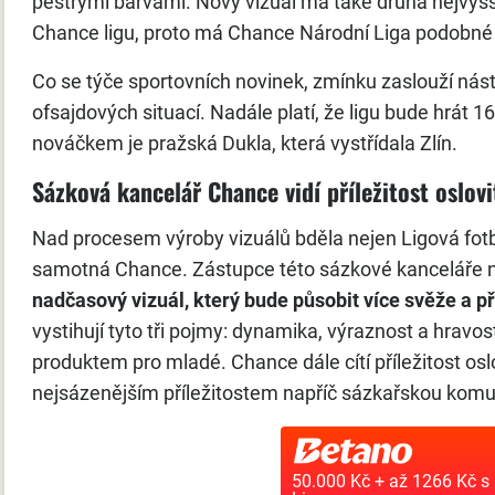
pestrými barvami. Nový vizuál má také druhá nejvyšší
Chance ligu, proto má Chance Národní Liga podobné 
Co se týče sportovních novinek, zmínku zaslouží nás
ofsajdových situací. Nadále platí, že ligu bude hrát 1
nováčkem je pražská Dukla, která vystřídala Zlín.
Sázková kancelář Chance vidí příležitost oslovi
Nad procesem výroby vizuálů bděla nejen Ligová fotb
samotná Chance. Zástupce této sázkové kanceláře ná
nadčasový vizuál, který bude působit více svěže a p
vystihují tyto tři pojmy: dynamika, výraznost a hravo
produktem pro mladé. Chance dále cítí příležitost osl
nejsázenějším příležitostem napříč sázkařskou komu
50.000 Kč + až 1266 Kč 