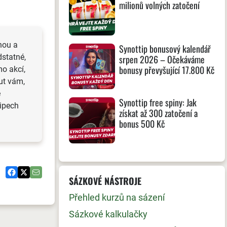
milionů volných zatočení
nou a
Synottip bonusový kalendář
dstatné,
srpen 2026 – Očekáváme
bonusy převyšující 17.800 Kč
o akcí,
ut vám,
é
Synottip free spiny: Jak
cipech
získat až 300 zatočení a
bonus 500 Kč
SÁZKOVÉ NÁSTROJE
Přehled kurzů na sázení
Sázkové kalkulačky