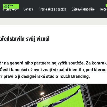
OVĚŘENO
Promo kódy
DNES
Bonusy
Promo akce a soutěže
Sázkové kanceláře
Rece
ředstavila svůj vizuál
r na generálního partnera nejvyšší soutěže. Za kontrak
Čeští fanoušci už nyní znají vizuální identitu, pod kterou
řipravilo ji designérské studio Touch Branding.