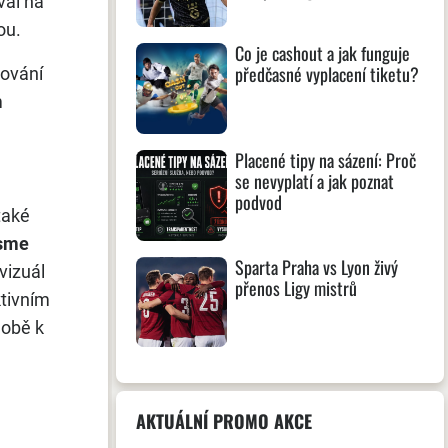
val na
ou.
Co je cashout a jak funguje
předčasné vyplacení tiketu?
zování
m
Placené tipy na sázení: Proč
se nevyplatí a jak poznat
podvod
také
jsme
Sparta Praha vs Lyon živý
vizuál
přenos Ligy mistrů
ktivním
době k
AKTUÁLNÍ PROMO AKCE