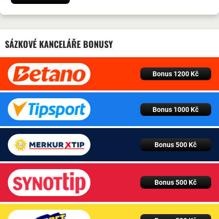
SÁZKOVÉ KANCELÁŘE BONUSY
Bonus 1200 Kč
Bonus 1000 Kč
Bonus 500 Kč
Bonus 500 Kč