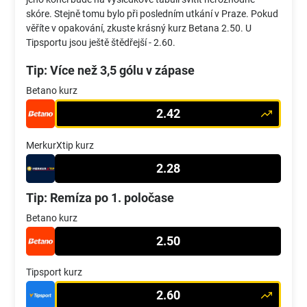
skóre. Stejně tomu bylo při posledním utkání v Praze. Pokud
věříte v opakování, zkuste krásný kurz Betana 2.50. U
Tipsportu jsou ještě štědřejší - 2.60.
Tip: Více než 3,5 gólu v zápase
Betano kurz
2.42
MerkurXtip kurz
2.28
Tip: Remíza po 1. poločase
Betano kurz
2.50
Tipsport kurz
2.60