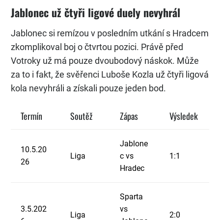
Jablonec už čtyři ligové duely nevyhrál
Jablonec si remízou v posledním utkání s Hradcem
zkomplikoval boj o čtvrtou pozici. Právě před
Votroky už má pouze dvoubodový náskok. Může
za to i fakt, že svěřenci Luboše Kozla už čtyři ligová
kola nevyhráli a získali pouze jeden bod.
Termín
Soutěž
Zápas
Výsledek
Jablone
10.5.20
Liga
c vs
1:1
26
Hradec
Sparta
3.5.202
vs
Liga
2:0