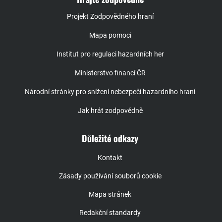
Projekt Zodpovědného hraní
Mapa pomoci
Institut pro regulaci hazardních her
Ministerstvo financí ČR
Národní stránky pro snížení nebezpečí hazardního hraní
Jak hrát zodpovědně
Důležité odkazy
Kontakt
Zásady používání souborů cookie
Mapa stránek
Redakční standardy