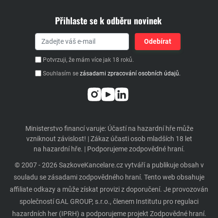
Přihlaste se k odběru novinek
Potvrzuji, že mám více jak 18 roků.
Souhlasím se
zásadami zpracování osobních údajů.
Ministerstvo financí varuje: Účastí na hazardní hře může
vzniknout závislost! | Zákaz účasti osob mladších 18 let
na hazardní hře. | Podporujeme zodpovědné hraní.
© 2007 - 2026 SazkoveKancelare.cz vytváří a publikuje obsah v
souladu se zásadami zodpovědného hraní. Tento web obsahuje
affiliate odkazy a může získat provizi z doporučení. Je provozován
společností GAL GROUP, s.r.o., členem Institutu pro regulaci
hazardních her (IPRH) a podporujeme projekt Zodpovědné hraní.