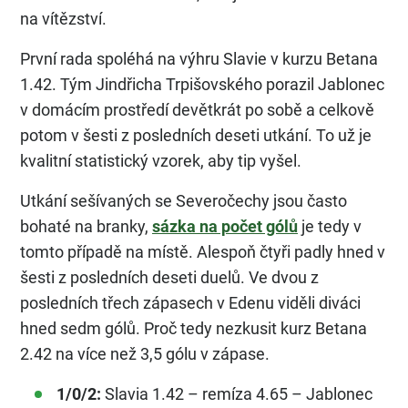
na vítězství.
První rada spoléhá na výhru Slavie v kurzu Betana
1.42. Tým Jindřicha Trpišovského porazil Jablonec
v domácím prostředí devětkrát po sobě a celkově
potom v šesti z posledních deseti utkání. To už je
kvalitní statistický vzorek, aby tip vyšel.
Utkání sešívaných se Severočechy jsou často
bohaté na branky,
sázka na počet gólů
je tedy v
tomto případě na místě. Alespoň čtyři padly hned v
šesti z posledních deseti duelů. Ve dvou z
posledních třech zápasech v Edenu viděli diváci
hned sedm gólů. Proč tedy nezkusit kurz Betana
2.42 na více než 3,5 gólu v zápase.
1/0/2:
Slavia 1.42 – remíza 4.65 – Jablonec