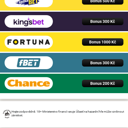
Bonus 500 Kč
Bonus 300 Kč
Bonus 1000 Kč
Bonus 300 Kč
Bonus 200 Kč
Hrajte zodpovědně. 18+ Ministerstvo financí varuje: Účastí na hazardní hře může vzniknout
závislost.