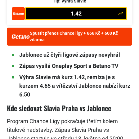
Tip: Výhra Slavie
1.42
Spustit přenos Chance ligy + 666 Kč + 600 Kč
zdarma
Jablonec už čtyři ligové zápasy nevyhrál
Zápas vysílá Oneplay Sport a Betano TV
Výhra Slavie má kurz 1.42, remíza je s
kurzem 4.65 a vítězství Jablonce nabízí kurz
6.50
Kde sledovat Slavia Praha vs Jablonec
Program Chance Ligy pokračuje třetím kolem
titulové nadstavby. Zápas Slavia Praha vs
Jablonec startuje ve středu 13. května od 20:00.