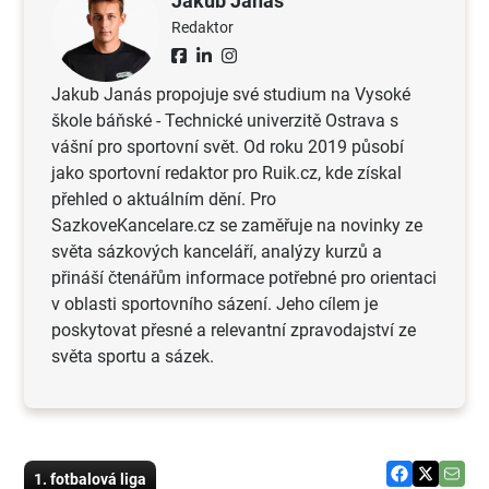
Jakub Janás
Redaktor
Jakub Janás propojuje své studium na Vysoké
škole báňské - Technické univerzitě Ostrava s
vášní pro sportovní svět. Od roku 2019 působí
jako sportovní redaktor pro Ruik.cz, kde získal
přehled o aktuálním dění. Pro
SazkoveKancelare.cz se zaměřuje na novinky ze
světa sázkových kanceláří, analýzy kurzů a
přináší čtenářům informace potřebné pro orientaci
v oblasti sportovního sázení. Jeho cílem je
poskytovat přesné a relevantní zpravodajství ze
světa sportu a sázek.
1. fotbalová liga