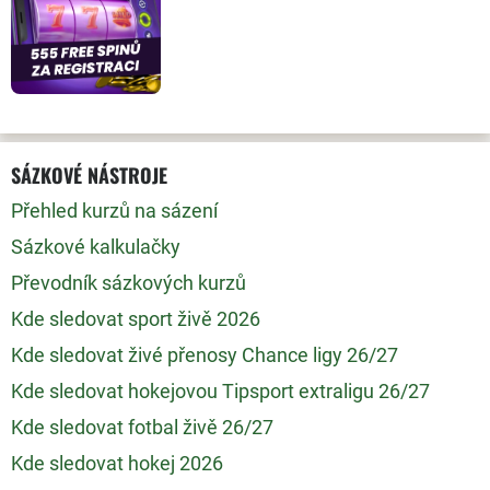
SÁZKOVÉ NÁSTROJE
Přehled kurzů na sázení
Sázkové kalkulačky
Převodník sázkových kurzů
Kde sledovat sport živě 2026
Kde sledovat živé přenosy Chance ligy 26/27
Kde sledovat hokejovou Tipsport extraligu 26/27
Kde sledovat fotbal živě 26/27
Kde sledovat hokej 2026