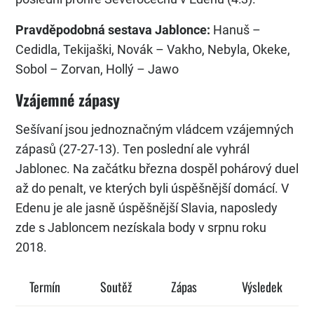
Pravděpodobná sestava Jablonce:
Hanuš –
Cedidla, Tekijaški, Novák – Vakho, Nebyla, Okeke,
Sobol – Zorvan, Hollý – Jawo
Vzájemné zápasy
Sešívaní jsou jednoznačným vládcem vzájemných
zápasů (27-27-13). Ten poslední ale vyhrál
Jablonec. Na začátku března dospěl pohárový duel
až do penalt, ve kterých byli úspěšnější domácí. V
Edenu je ale jasně úspěšnější Slavia, naposledy
zde s Jabloncem nezískala body v srpnu roku
2018.
Termín
Soutěž
Zápas
Výsledek