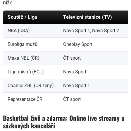
níže.
Soutěž / Liga
Televizní stanice (TV)
L
NBA (USA)
Nova Sport 1, Nova Sport 2
T
Euroliga mužů
Oneplay Sport
T
Maxa NBL (ČR)
ČT sport
T
Liga mistrů (BCL)
Nova Sport
T
Chance ŽBL (ČR ženy)
Nova Sport 1
T
Reprezentace ČR
ČT sport
T
Basketbal živě a zdarma: Online live streamy u
sázkových kanceláří