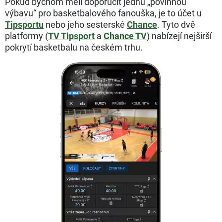
Pokud bychom měli doporučit jednu „povinnou
výbavu“ pro basketbalového fanouška, je to účet u
Tipsportu
nebo jeho sesterské
Chance
. Tyto dvě
platformy (
TV Tipsport
a
Chance TV
) nabízejí nejširší
pokrytí basketbalu na českém trhu.