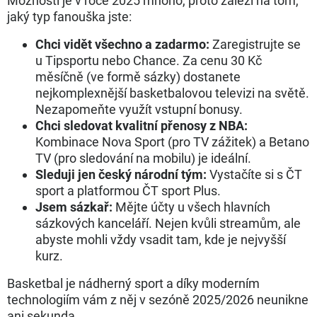
Možností je v roce 2025 mnoho, proto záleží na tom,
jaký typ fanouška jste:
Chci vidět všechno a zadarmo:
Zaregistrujte se
u Tipsportu nebo Chance. Za cenu 30 Kč
měsíčně (ve formě sázky) dostanete
nejkomplexnější basketbalovou televizi na světě.
Nezapomeňte využít vstupní bonusy.
Chci sledovat kvalitní přenosy z NBA:
Kombinace Nova Sport (pro TV zážitek) a Betano
TV (pro sledování na mobilu) je ideální.
Sleduji jen český národní tým:
Vystačíte si s ČT
sport a platformou ČT sport Plus.
Jsem sázkař:
Mějte účty u všech hlavních
sázkových kanceláří. Nejen kvůli streamům, ale
abyste mohli vždy vsadit tam, kde je nejvyšší
kurz.
Basketbal je nádherný sport a díky moderním
technologiím vám z něj v sezóně 2025/2026 neunikne
ani sekunda.