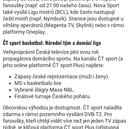
fanoušky (např. od 21:00 našeho času). Nova Sport
také vysílá Ligu mistrů (BCL), kde často nastupují
čeští mistři (např. Nymburk). Stanice jsou dostupné u
většiny operátorů (Magenta TV, Skylink) nebo v rámci
platformy Oneplay.
ČT sport basketbal: Národní tým a domácí liga
Veřejnoprávní Česká televize plní svou roli
propagátora domácího sportu. Na kanálu ČT sport (a
jeho online platformě ČT sport Plus) najdete:
Zápasy české reprezentace (muži i ženy).
MS v basketbalu live
Vybrané šlágry Maxa NBL.
Finálové turnaje Českého poháru.
Obrovskou výhodou je dostupnost. ČT sport naladíte
zdarma v rámci pozemního vysílání DVB-T2. Pro
fanoušky, kteří chtějí vidět více než jen jeden TV zápas
týdně, je klíčová platforma ČT sport Plus (přístupná