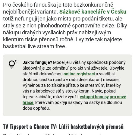
Pro českého fanouška je toto bezkonkurenčně
nejoblíbenější varianta.
Sázkové kanceláře v Česku
totiž nefungují jen jako místa pro podání tiketu, ale
staly se z nich plnohodnotné sportovní televize. Díky
nákupu drahých vysílacích práv nabízejí svým
klientům tisíce přenosů ročně. I vy zde tak najdete
basketbal live stream free.
Jak to funguje?
Model je u většiny společností podobný.
Sledování je „za odměnu“ pro aktivní uživatele. Obvykle
stačí mít dokončenou
online registraci
a vsadit si
drobnou částku (často v řádu desetikorun) měsíčně.
Výměnou za to získáte přístup ke streamům, které by
vás na kabelovce stály stovky korun. Navíc, pokud
teprve začínáte, můžete využít
vstupní bonusy pro nové
hráče
, které vám pokryjí náklady na sázky na dlouhou
dobu dopředu.
TV Tipsport a Chance TV: Lídři basketbalových přenosů