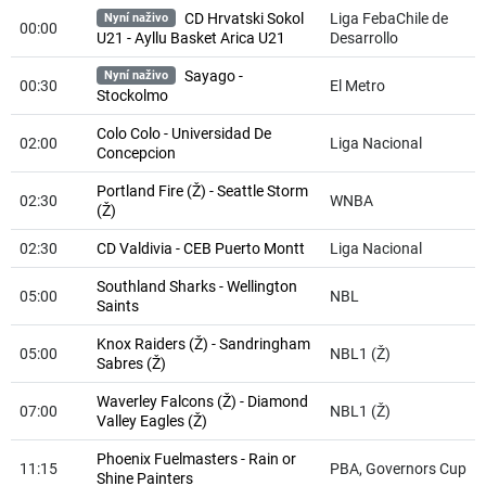
Liga FebaChile de
CD Hrvatski Sokol
Nyní naživo
00:00
Desarrollo
U21 - Ayllu Basket Arica U21
Sayago -
Nyní naživo
00:30
El Metro
Stockolmo
Colo Colo - Universidad De
02:00
Liga Nacional
Concepcion
Portland Fire (Ž) - Seattle Storm
02:30
WNBA
(Ž)
02:30
CD Valdivia - CEB Puerto Montt
Liga Nacional
Southland Sharks - Wellington
05:00
NBL
Saints
Knox Raiders (Ž) - Sandringham
05:00
NBL1 (Ž)
Sabres (Ž)
Waverley Falcons (Ž) - Diamond
07:00
NBL1 (Ž)
Valley Eagles (Ž)
Phoenix Fuelmasters - Rain or
11:15
PBA, Governors Cup
Shine Painters