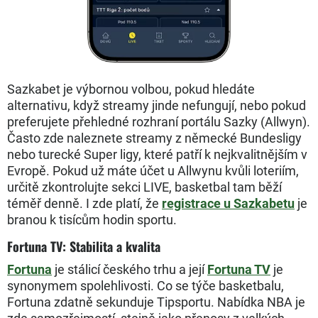
Sazkabet je výbornou volbou, pokud hledáte
alternativu, když streamy jinde nefungují, nebo pokud
preferujete přehledné rozhraní portálu Sazky (Allwyn).
Často zde naleznete streamy z německé Bundesligy
nebo turecké Super ligy, které patří k nejkvalitnějším v
Evropě. Pokud už máte účet u Allwynu kvůli loteriím,
určitě zkontrolujte sekci LIVE, basketbal tam běží
téměř denně. I zde platí, že
registrace u Sazkabetu
je
branou k tisícům hodin sportu.
Fortuna TV: Stabilita a kvalita
Fortuna
je stálicí českého trhu a její
Fortuna TV
je
synonymem spolehlivosti. Co se týče basketbalu,
Fortuna zdatně sekunduje Tipsportu. Nabídka NBA je