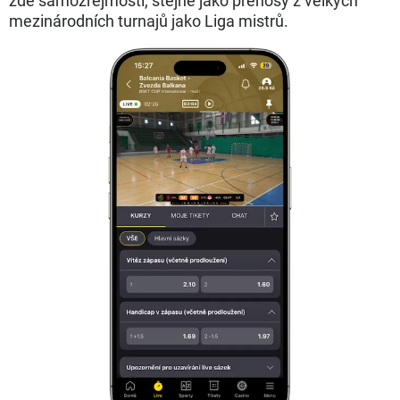
zde samozřejmostí, stejně jako přenosy z velkých
mezinárodních turnajů jako Liga mistrů.