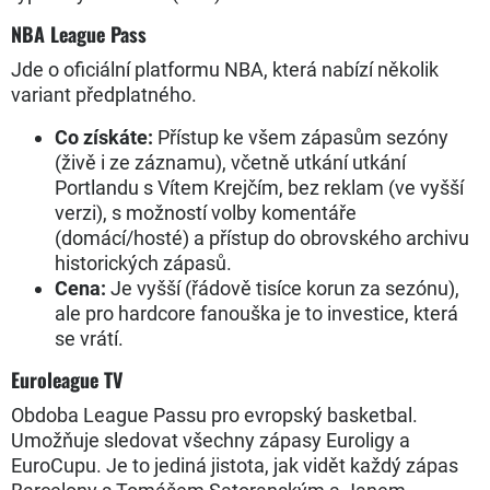
NBA League Pass
Jde o oficiální platformu NBA, která nabízí několik
variant předplatného.
Co získáte:
Přístup ke všem zápasům sezóny
(živě i ze záznamu), včetně utkání utkání
Portlandu s Vítem Krejčím, bez reklam (ve vyšší
verzi), s možností volby komentáře
(domácí/hosté) a přístup do obrovského archivu
historických zápasů.
Cena:
Je vyšší (řádově tisíce korun za sezónu),
ale pro hardcore fanouška je to investice, která
se vrátí.
Euroleague TV
Obdoba League Passu pro evropský basketbal.
Umožňuje sledovat všechny zápasy Euroligy a
EuroCupu. Je to jediná jistota, jak vidět každý zápas