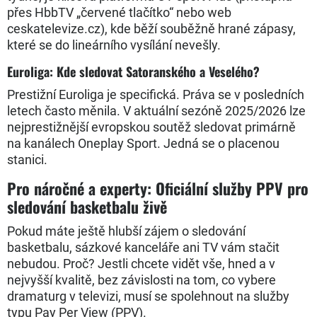
přes HbbTV „červené tlačítko“ nebo web
ceskatelevize.cz), kde běží souběžně hrané zápasy,
které se do lineárního vysílání nevešly.
Euroliga: Kde sledovat Satoranského a Veselého?
Prestižní Euroliga je specifická. Práva se v posledních
letech často měnila. V aktuální sezóně 2025/2026 lze
nejprestižnější evropskou soutěž sledovat primárně
na kanálech Oneplay Sport. Jedná se o placenou
stanici.
Pro náročné a experty: Oficiální služby PPV pro
sledování basketbalu živě
Pokud máte ještě hlubší zájem o sledování
basketbalu, sázkové kanceláře ani TV vám stačit
nebudou. Proč? Jestli chcete vidět vše, hned a v
nejvyšší kvalitě, bez závislosti na tom, co vybere
dramaturg v televizi, musí se spolehnout na služby
typu Pay Per View (PPV).