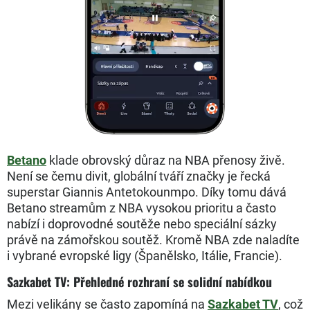
Betano
klade obrovský důraz na NBA přenosy živě.
Není se čemu divit, globální tváří značky je řecká
superstar Giannis Antetokounmpo. Díky tomu dává
Betano streamům z NBA vysokou prioritu a často
nabízí i doprovodné soutěže nebo speciální sázky
právě na zámořskou soutěž. Kromě NBA zde naladíte
i vybrané evropské ligy (Španělsko, Itálie, Francie).
Sazkabet TV: Přehledné rozhraní se solidní nabídkou
Mezi velikány se často zapomíná na
Sazkabet TV
, což