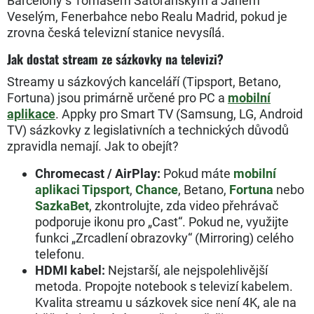
Barcelony s Tomášem Satoranským a Janem
Veselým, Fenerbahce nebo Realu Madrid, pokud je
zrovna česká televizní stanice nevysílá.
Jak dostat stream ze sázkovky na televizi?
Streamy u sázkových kanceláří (Tipsport, Betano,
Fortuna) jsou primárně určené pro PC a
mobilní
aplikace
. Appky pro Smart TV (Samsung, LG, Android
TV) sázkovky z legislativních a technických důvodů
zpravidla nemají. Jak to obejít?
Chromecast / AirPlay:
Pokud máte
mobilní
aplikaci Tipsport
,
Chance
, Betano,
Fortuna
nebo
SazkaBet
, zkontrolujte, zda video přehrávač
podporuje ikonu pro „Cast“. Pokud ne, využijte
funkci „Zrcadlení obrazovky“ (Mirroring) celého
telefonu.
HDMI kabel:
Nejstarší, ale nejspolehlivější
metoda. Propojte notebook s televizí kabelem.
Kvalita streamu u sázkovek sice není 4K, ale na