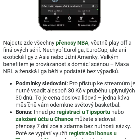
Najdete zde všechny
přenosy NBA
, včetně play off a
finálových sérií. Nechybí Euroliga, EuroCup, ale ani
exotické ligy z Asie nebo Jižní Ameriky. Velkým
benefitem je provázanost s domácí scénou – Maxa
NBL a ženská liga běží v podstatě bez výpadků.
Podmínky sledování:
Pro přístup ke streamům je
nutné vsadit alespoň 30 Kč v průběhu uplynulých
30 dnů. To je cena doslova lidová – jedna káva
měsíčně vám odemkne světový basketbal.
Bonus:
Ihned po
registraci u Tipsportu
nebo
založení účtu u Chance
můžete sledovat
přenosy 7 dní zcela zdarma bez nutnosti sázky.
Poté se vyplatí využít
registrační bonus u