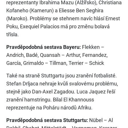
reprezentanty Ibrahima Mazu (Alžířsko), Christiana
Kofaneho (Kamerun) a Eliesse Ben Seghira
(Maroko). Problémy se stehnem navíc hlásí Ernest
Poku, Exequiel Palacios má pro změnu bolavá
třísla.
Pravděpodobná sestava Bayeru:
Flekken –
Andrich, Badé, Quansah – Arthur, Fernandez,
García, Grimaldo – Tillman, Terrier – Schick
Také na straně Stuttgartu jsou zranění fotbalisté.
Stefan Drljaca nehraje kvůli svalovému problému,
stejně jako Dan-Axel Zagadou. Luca Jaquez řeší
zranění hamstringu. Bilal El Khannouss
reprezentuje na Poháru národů Afriku.
Pravděpodobná sestava Stuttgartu:
Nübel – Al