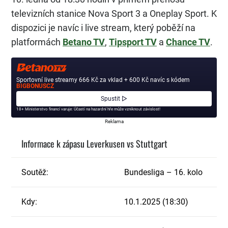
televizních stanice Nova Sport 3 a Oneplay Sport. K
dispozici je navíc i live stream, který poběží na
platformách
Betano TV
,
Tipsport TV
a
Chance TV
.
Sportovní live streamy 666 Kč za vklad + 600 Kč navíc s kódem
BIGBONUSCZ
Spustit ▷
18+ Ministerstvo financí varuje: Účastí na hazardní hře může vzniknout závislost!
Reklama
Informace k zápasu Leverkusen vs Stuttgart
Soutěž:
Bundesliga – 16. kolo
Kdy:
10.1.2025 (18:30)