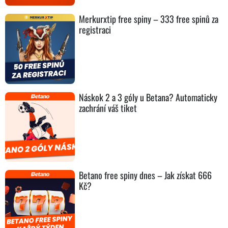
Merkurxtip free spiny – 333 free spinů za
registraci
Náskok 2 a 3 góly u Betana? Automaticky
zachrání váš tiket
Betano free spiny dnes – Jak získat 666
Kč?