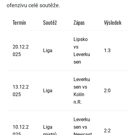
ofenzivu celé soutěže.
Termín
Soutěž
Zápas
Výsledek
Lipsko
20.12.2
vs
Liga
1:3
025
Leverku
sen
Leverku
13.12.2
sen vs
Liga
2:0
025
Kolín
n.R.
Leverku
10.12.2
Liga
sen vs
2:2
025
mistrů
Newcast