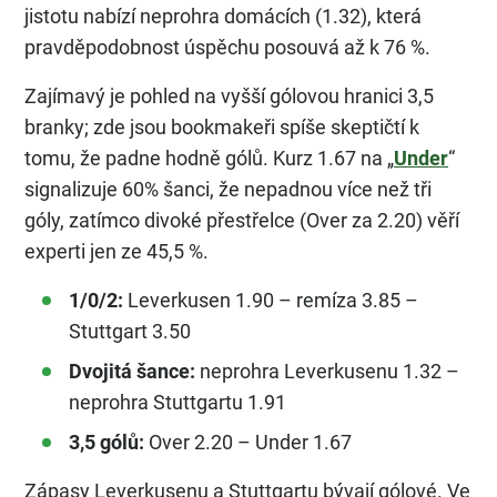
jistotu nabízí neprohra domácích (1.32), která
pravděpodobnost úspěchu posouvá až k 76 %.
Zajímavý je pohled na vyšší gólovou hranici 3,5
branky; zde jsou bookmakeři spíše skeptičtí k
tomu, že padne hodně gólů. Kurz 1.67 na „
Under
“
signalizuje 60% šanci, že nepadnou více než tři
góly, zatímco divoké přestřelce (Over za 2.20) věří
experti jen ze 45,5 %.
1/0/2:
Leverkusen 1.90 – remíza 3.85 –
Stuttgart 3.50
Dvojitá šance:
neprohra Leverkusenu 1.32 –
neprohra Stuttgartu 1.91
3,5 gólů:
Over 2.20 – Under 1.67
Zápasy Leverkusenu a Stuttgartu bývají gólové. Ve