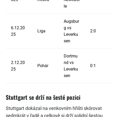
le
Augsbur
6.12.20
g vs
Liga
2:0
25
Leverku
sen
Dortmu
2.12.20
nd vs
Pohár
0:1
25
Leverku
sen
Stuttgart se drží na šesté pozici
Stuttgart dokázal na venkovním hřišti skórovat
sedmkrát v řadě a celkově si drží solidní šestou