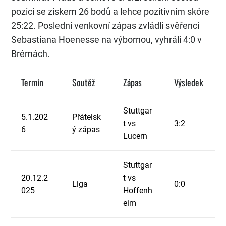
pozici se ziskem 26 bodů a lehce pozitivním skóre
25:22. Poslední venkovní zápas zvládli svěřenci
Sebastiana Hoenesse na výbornou, vyhráli 4:0 v
Brémách.
Termín
Soutěž
Zápas
Výsledek
Stuttgar
5.1.202
Přátelsk
t vs
3:2
6
ý zápas
Lucern
Stuttgar
20.12.2
t vs
Liga
0:0
025
Hoffenh
eim