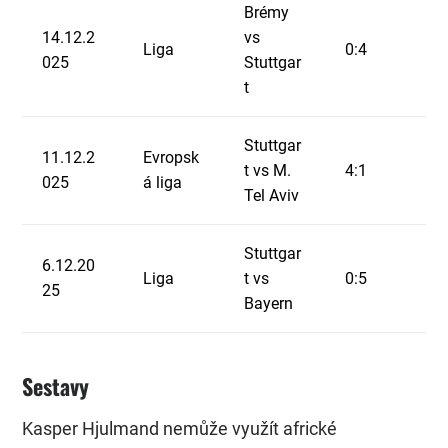
Brémy
14.12.2
vs
Liga
0:4
025
Stuttgar
t
Stuttgar
11.12.2
Evropsk
t vs M.
4:1
025
á liga
Tel Aviv
Stuttgar
6.12.20
Liga
t vs
0:5
25
Bayern
Sestavy
Kasper Hjulmand nemůže využít africké