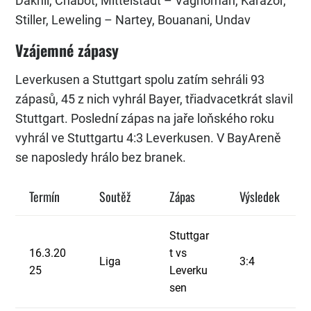
Dakhil, Chabot, Mittelstädt – Vagnoman, Karazor,
Stiller, Leweling – Nartey, Bouanani, Undav
Vzájemné zápasy
Leverkusen a Stuttgart spolu zatím sehráli 93
zápasů, 45 z nich vyhrál Bayer, třiadvacetkrát slavil
Stuttgart. Poslední zápas na jaře loňského roku
vyhrál ve Stuttgartu 4:3 Leverkusen. V BayAreně
se naposledy hrálo bez branek.
Termín
Soutěž
Zápas
Výsledek
Stuttgar
16.3.20
t vs
Liga
3:4
25
Leverku
sen