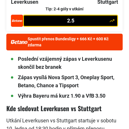
Leverkusen
Stuttgart
Tip: 2-4 góly v utkání
2.5
Spustit přenos Bundesligy + 666 Kč + 600 Kč
zdarma
Poslední vzájemný zápas v Leverkusenu
skončil bez branek
Zápas vysílá Nova Sport 3, Oneplay Sport,
Betano, Chance a Tipsport
Výhra Bayeru má kurz 1.90 a VfB 3.50
Kde sledovat Leverkusen vs Stuttgart
Utkání Leverkusen vs Stuttgart startuje v sobotu
10. ledna od 18:30 hodin v přímém přenosu