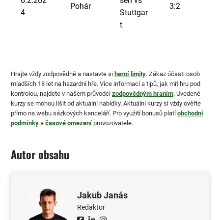
6.2.202
sen vs
Pohár
3:2
4
Stuttgar
t
Hrajte vždy zodpovědně a nastavte si
herní limity
. Zákaz účasti osob
mladších 18 let na hazardní hře. Více informací a tipů, jak mít hru pod
kontrolou, najdete v našem průvodci
zodpovědným hraním
. Uvedené
kurzy se mohou lišit od aktuální nabídky. Aktuální kurzy si vždy ověřte
přímo na webu sázkových kanceláří. Pro využití bonusů platí
obchodní
podmínky
a
časové omezení
provozovatele.
Autor obsahu
Jakub Janás
Redaktor