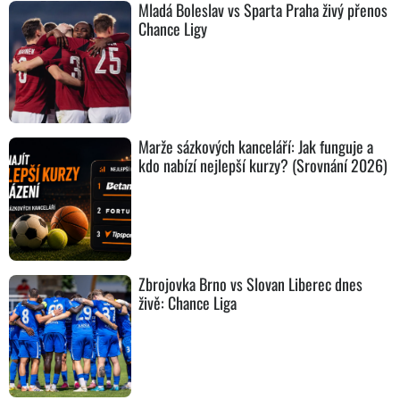
Mladá Boleslav vs Sparta Praha živý přenos
Chance Ligy
Marže sázkových kanceláří: Jak funguje a
kdo nabízí nejlepší kurzy? (Srovnání 2026)
Zbrojovka Brno vs Slovan Liberec dnes
živě: Chance Liga