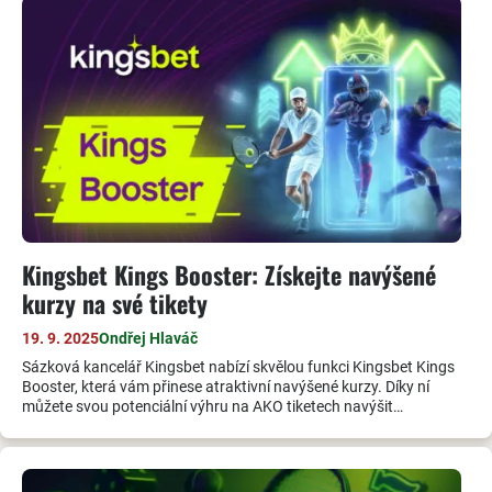
Kingsbet Kings Booster: Získejte navýšené
kurzy na své tikety
19. 9. 2025
Ondřej Hlaváč
Sázková kancelář Kingsbet nabízí skvělou funkci Kingsbet Kings
Booster, která vám přinese atraktivní navýšené kurzy. Díky ní
můžete svou potenciální výhru na AKO tiketech navýšit…