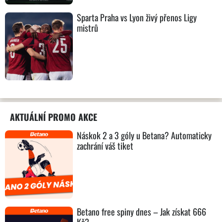
Sparta Praha vs Lyon živý přenos Ligy
mistrů
AKTUÁLNÍ PROMO AKCE
Náskok 2 a 3 góly u Betana? Automaticky
zachrání váš tiket
Betano free spiny dnes – Jak získat 666
Kč?