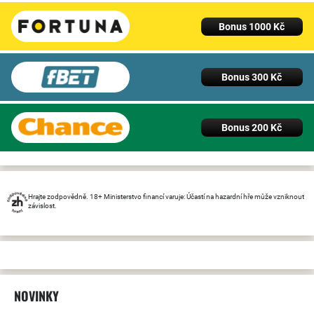
Bonus 1000 Kč
Bonus 300 Kč
Bonus 200 Kč
Hrajte zodpovědně. 18+ Ministerstvo financí varuje: Účastí na hazardní hře může vzniknout
závislost.
NOVINKY