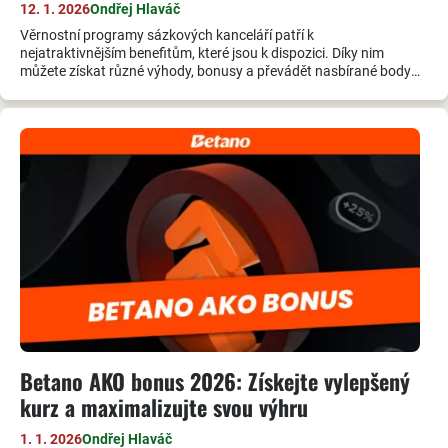
12. 1. 2026
Ondřej Hlaváč
Věrnostní programy sázkových kanceláří patří k
nejatraktivnějším benefitům, které jsou k dispozici. Díky nim
můžete získat různé výhody, bonusy a převádět nasbírané body
na reálné…
Betano AKO bonus 2026: Získejte vylepšený
kurz a maximalizujte svou výhru
1. 1. 2026
Ondřej Hlaváč