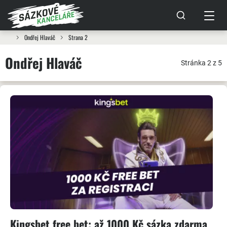
Ondřej Hlaváč
Strana 2
Ondřej Hlaváč
Stránka 2 z 5
Kingsbet free bet: až 1000 Kč sázka zdarma