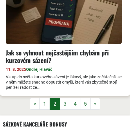
Jak se vyhnout nejčastějším chybám při
kurzovém sázení?
11. 8. 2025
Ondřej Hlaváč
Vstup do světa kurzového sázení je lákavý, ale jako začátečník se
v něm můžete snadno dopustit omylů, které vás zbytečně stojí
peníze i radost ze…
POSTS NAVIGATION
«
1
2
3
4
5
»
SÁZKOVÉ KANCELÁŘE BONUSY