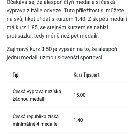
Očekává se, že alespoň čtyři medaile si česká
výprava z Itálie odveze. Tuto příležitost si můžete
na svůj tiket přidat s kurzem 1.40. Zisk pěti medailí
má kurz 1.85, se stejným kurzem se nabízí
protisázka, tedy méně než pět medailí.
Zajímavý kurz 3.50 je vypsán na to, že alespoň
jednu medaili uzmou slovenští sportovci.
Tip
Kurz Tipsport
Česká výprava nezíská
15.00
žádnou medaili
Česká republika získá
1.40
minimálně 4 medaile