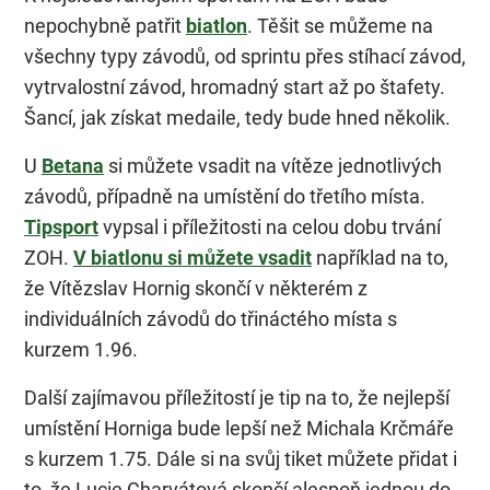
nepochybně patřit
biatlon
. Těšit se můžeme na
všechny typy závodů, od sprintu přes stíhací závod,
vytrvalostní závod, hromadný start až po štafety.
Šancí, jak získat medaile, tedy bude hned několik.
U
Betana
si můžete vsadit na vítěze jednotlivých
závodů, případně na umístění do třetího místa.
Tipsport
vypsal i příležitosti na celou dobu trvání
ZOH.
V biatlonu si můžete vsadit
například na to,
že Vítězslav Hornig skončí v některém z
individuálních závodů do třináctého místa s
kurzem 1.96.
Další zajímavou příležitostí je tip na to, že nejlepší
umístění Horniga bude lepší než Michala Krčmáře
s kurzem 1.75. Dále si na svůj tiket můžete přidat i
to, že Lucie Charvátová skončí alespoň jednou do