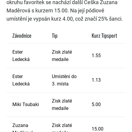
okruhu favoritek se nachází další Češka Zuzana
Maděrová s kurzem 15.00. Na její pódiové
umístění je vypsán kurz 4.00, což značí 25% šanci.
Závodnice
Tip
Kurz Tipsport
Ester
Zisk zlaté
1.55
Ledecká
medaile
Ester
Umístění do
1.13
Ledecká
3. místa
Zisk zlaté
Miki Tsubaki
5.00
medaile
Zuzana
Zisk zlaté
15.00