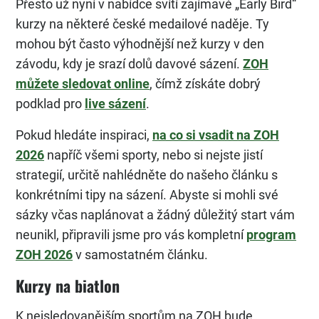
Přesto už nyní v nabídce svítí zajímavé „Early Bird“
kurzy na některé české medailové naděje. Ty
mohou být často výhodnější než kurzy v den
závodu, kdy je srazí dolů davové sázení.
ZOH
můžete sledovat online
, čímž získáte dobrý
podklad pro
live sázení
.
Pokud hledáte inspiraci,
na co si vsadit na ZOH
2026
napříč všemi sporty, nebo si nejste jistí
strategií, určitě nahlédněte do našeho článku s
konkrétními tipy na sázení. Abyste si mohli své
sázky včas naplánovat a žádný důležitý start vám
neunikl, připravili jsme pro vás kompletní
program
ZOH 2026
v samostatném článku.
Kurzy na biatlon
K nejsledovanějším sportům na ZOH bude