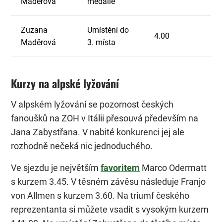
Maděrová
medaile
Zuzana
Umístění do
4.00
Maděrová
3. místa
Kurzy na alpské lyžování
V alpském lyžování se pozornost českých
fanoušků na ZOH v Itálii přesouvá především na
Jana Zabystřana. V nabité konkurenci jej ale
rozhodně nečeká nic jednoduchého.
Ve sjezdu je největším
favoritem
Marco Odermatt
s kurzem 3.45. V těsném závěsu následuje Franjo
von Allmen s kurzem 3.60. Na triumf českého
reprezentanta si můžete vsadit s vysokým kurzem