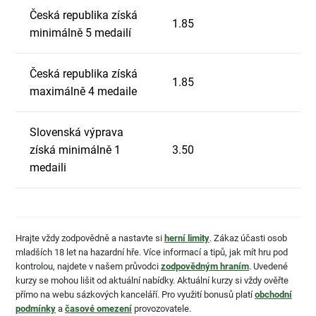
Česká republika získá
1.85
minimálně 5 medailí
Česká republika získá
1.85
maximálně 4 medaile
Slovenská výprava
získá minimálně 1
3.50
medaili
Hrajte vždy zodpovědně a nastavte si
herní limity
. Zákaz účasti osob
mladších 18 let na hazardní hře. Více informací a tipů, jak mít hru pod
kontrolou, najdete v našem průvodci
zodpovědným hraním
. Uvedené
kurzy se mohou lišit od aktuální nabídky. Aktuální kurzy si vždy ověřte
přímo na webu sázkových kanceláří. Pro využití bonusů platí
obchodní
podmínky
a
časové omezení
provozovatele.