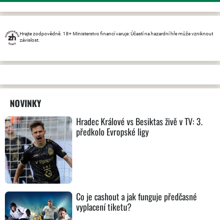
Hrajte zodpovědně. 18+ Ministerstvo financí varuje: Účastí na hazardní hře může vzniknout
závislost.
NOVINKY
Hradec Králové vs Besiktas živě v TV: 3.
předkolo Evropské ligy
Co je cashout a jak funguje předčasné
vyplacení tiketu?