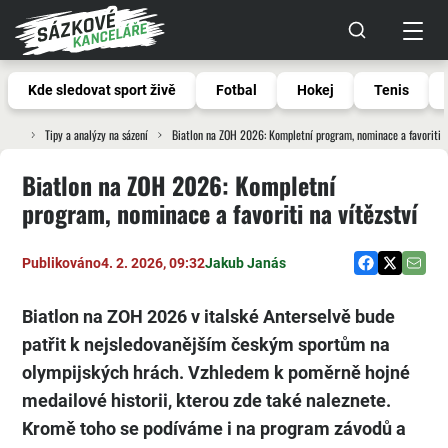
Kde sledovat sport živě
Fotbal
Hokej
Tenis
Tipy a analýzy na sázení
Biatlon na ZOH 2026: Kompletní program, nominace a favoriti n
Biatlon na ZOH 2026: Kompletní
program, nominace a favoriti na vítězství
Publikováno
4. 2. 2026, 09:32
Jakub Janás
Biatlon na ZOH 2026 v italské Anterselvě bude
patřit k nejsledovanějším českým sportům na
olympijských hrách. Vzhledem k poměrně hojné
medailové
historii
, kterou zde také naleznete.
Kromě toho se
podíváme
i na program závodů a