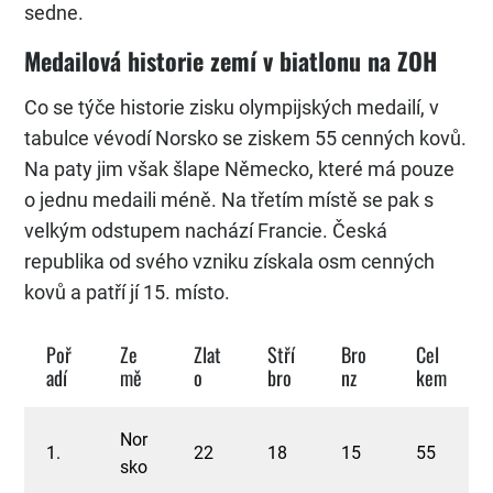
sedne.
Medailová historie zemí v biatlonu na ZOH
Co se týče historie zisku olympijských medailí, v
tabulce vévodí Norsko se ziskem 55 cenných kovů.
Na paty jim však šlape Německo, které má pouze
o jednu medaili méně. Na třetím místě se pak s
velkým odstupem nachází Francie. Česká
republika od svého vzniku získala osm cenných
kovů a patří jí 15. místo.
Poř
Ze
Zlat
Stří
Bro
Cel
adí
mě
o
bro
nz
kem
Nor
1.
22
18
15
55
sko