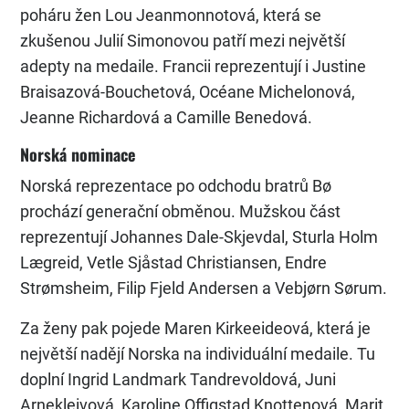
poháru žen Lou Jeanmonnotová, která se
zkušenou Julií Simonovou patří mezi největší
adepty na medaile. Francii reprezentují i Justine
Braisazová-Bouchetová, Océane Michelonová,
Jeanne Richardová a Camille Benedová.
Norská nominace
Norská reprezentace po odchodu bratrů Bø
prochází generační obměnou. Mužskou část
reprezentují Johannes Dale-Skjevdal, Sturla Holm
Lægreid, Vetle Sjåstad Christiansen, Endre
Strømsheim, Filip Fjeld Andersen a Vebjørn Sørum.
Za ženy pak pojede Maren Kirkeeideová, která je
největší nadějí Norska na individuální medaile. Tu
doplní Ingrid Landmark Tandrevoldová, Juni
Arnekleivová, Karoline Offigstad Knottenová, Marit