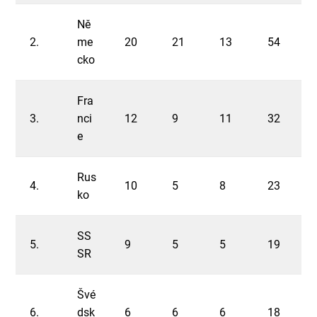
Ně
2.
me
20
21
13
54
cko
Fra
3.
nci
12
9
11
32
e
Rus
4.
10
5
8
23
ko
SS
5.
9
5
5
19
SR
Švé
6.
dsk
6
6
6
18