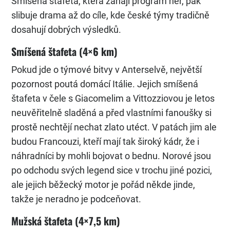
Smíšená štafeta, která zahájí program her, pak
slibuje drama až do cíle, kde české týmy tradičně
dosahují dobrých výsledků.
Smíšená štafeta (4×6 km)
Pokud jde o týmové bitvy v Anterselvě, největší
pozornost poutá domácí Itálie. Jejich smíšená
štafeta v čele s Giacomelim a Vittozziovou je letos
neuvěřitelně sladěná a před vlastními fanoušky si
prostě nechtějí nechat zlato utéct. V patách jim ale
budou Francouzi, kteří mají tak široký kádr, že i
náhradníci by mohli bojovat o bednu. Norové jsou
po odchodu svých legend sice v trochu jiné pozici,
ale jejich běžecký motor je pořád někde jinde,
takže je neradno je podceňovat.
Mužská štafeta (4×7,5 km)