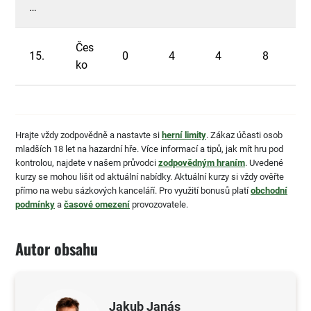
…
Čes
15.
0
4
4
8
ko
Hrajte vždy zodpovědně a nastavte si
herní limity
. Zákaz účasti osob
mladších 18 let na hazardní hře. Více informací a tipů, jak mít hru pod
kontrolou, najdete v našem průvodci
zodpovědným hraním
. Uvedené
kurzy se mohou lišit od aktuální nabídky. Aktuální kurzy si vždy ověřte
přímo na webu sázkových kanceláří. Pro využití bonusů platí
obchodní
podmínky
a
časové omezení
provozovatele.
Autor obsahu
Jakub Janás