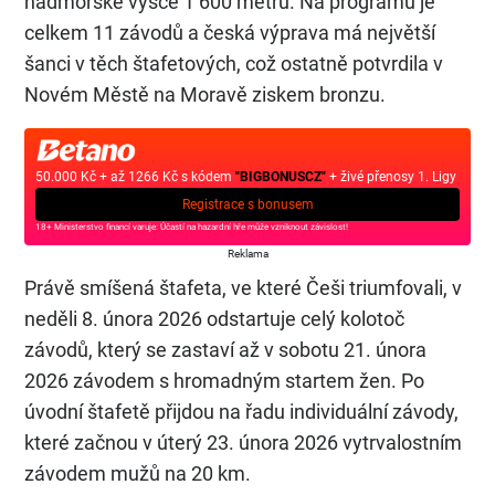
nadmořské výšce 1 600 metrů. Na programu je
celkem 11 závodů a česká výprava má největší
šanci v těch štafetových, což ostatně potvrdila v
Novém Městě na Moravě ziskem bronzu.
50.000 Kč + až 1266 Kč s kódem
"BIGBONUSCZ"
+ živé přenosy 1. Ligy
Registrace s bonusem
18+ Ministerstvo financí varuje: Účastí na hazardní hře může vzniknout závislost!
Reklama
Právě smíšená štafeta, ve které Češi triumfovali, v
neděli 8. února 2026 odstartuje celý kolotoč
závodů, který se zastaví až v sobotu 21. února
2026 závodem s hromadným startem žen. Po
úvodní štafetě přijdou na řadu individuální závody,
které začnou v úterý 23. února 2026 vytrvalostním
závodem mužů na 20 km.