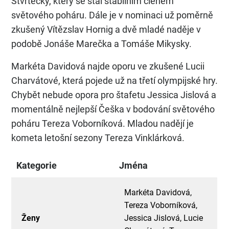
Štvrtecký, který se stal stabilním členem
světového poháru. Dále je v nominaci už poměrně
zkušený Vítězslav Hornig a dvě mladé naděje v
podobě Jonáše Marečka a Tomáše Mikysky.
Markéta Davidová najde oporu ve zkušené Lucii
Charvátové, která pojede už na třetí olympijské hry.
Chybět nebude opora pro štafetu Jessica Jislová a
momentálně nejlepší Češka v bodování světového
poháru Tereza Voborníková. Mladou nadějí je
kometa letošní sezony Tereza Vinklárková.
Kategorie
Jména
Markéta Davidová,
Tereza Voborníková,
Ženy
Jessica Jislová, Lucie