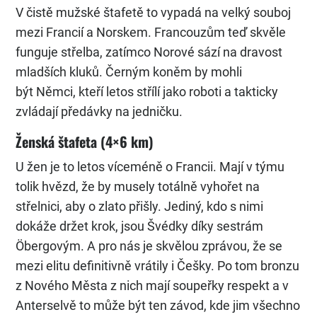
V čistě mužské štafetě to vypadá na velký souboj
mezi Francií a Norskem. Francouzům teď skvěle
funguje střelba, zatímco Norové sází na dravost
mladších kluků. Černým koněm by mohli
být Němci, kteří letos střílí jako roboti a takticky
zvládají předávky na jedničku.
Ženská štafeta (4×6 km)
U žen je to letos víceméně o Francii. Mají v týmu
tolik hvězd, že by musely totálně vyhořet na
střelnici, aby o zlato přišly. Jediný, kdo s nimi
dokáže držet krok, jsou Švédky díky sestrám
Öbergovým. A pro nás je skvělou zprávou, že se
mezi elitu definitivně vrátily i Češky. Po tom bronzu
z Nového Města z nich mají soupeřky respekt a v
Anterselvě to může být ten závod, kde jim všechno