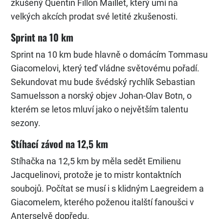
zkušený Quentin Fillon Maillet, který umí na
velkých akcích prodat své letité zkušenosti.
Sprint na 10 km
Sprint na 10 km bude hlavně o domácím Tommasu
Giacomelovi, který teď vládne světovému pořadí.
Sekundovat mu bude švédský rychlík Sebastian
Samuelsson a norský objev Johan-Olav Botn, o
kterém se letos mluví jako o největším talentu
sezony.
Stíhací závod na 12,5 km
Stíhačka na 12,5 km by měla sedět Emilienu
Jacquelinovi, protože je to mistr kontaktních
soubojů. Počítat se musí i s klidným Laegreidem a
Giacomelem, kterého poženou italští fanoušci v
Anterselvě dopředu.