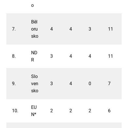
o
Běl
7.
oru
4
4
3
11
sko
ND
8.
3
4
4
11
R
Slo
9.
ven
3
4
0
7
sko
EU
10.
2
2
2
6
N*