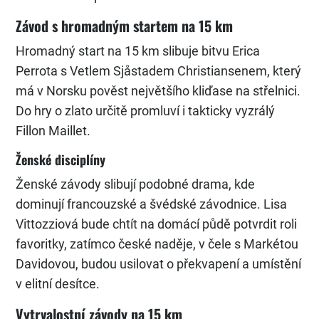
Závod s hromadným startem na 15 km
Hromadný start na 15 km slibuje bitvu Erica
Perrota s Vetlem Sjåstadem Christiansenem, který
má v Norsku pověst největšího kliďase na střelnici.
Do hry o zlato určitě promluví i takticky vyzrálý
Fillon Maillet.
Ženské disciplíny
Ženské závody slibují podobné drama, kde
dominují francouzské a švédské závodnice. Lisa
Vittozziová bude chtít na domácí půdě potvrdit roli
favoritky, zatímco české naděje, v čele s Markétou
Davidovou, budou usilovat o překvapení a umístění
v elitní desítce.
Vytrvalostní závody na 15 km