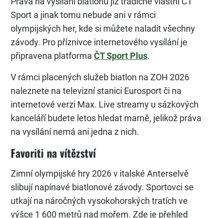
Práva na vysílání biatlonu již tradičně vlastní ČT
Sport a jinak tomu nebude ani v rámci
olympijských her, kde si můžete naladit všechny
závody. Pro příznivce internetového vysílání je
připravena platforma
ČT Sport Plus
.
V rámci placených služeb biatlon na ZOH 2026
naleznete na televizní stanici Eurosport či na
internetové verzi Max. Live streamy u sázkových
kanceláří budete letos hledat marně, jelikož práva
na vysílání nemá ani jedna z nich.
Favoriti na vítězství
Zimní olympijské hry 2026 v italské Anterselvě
slibují napínavé biatlonové závody. Sportovci se
utkají na náročných vysokohorských tratích ve
výšce 1 600 metrů nad mořem. Zde je přehled