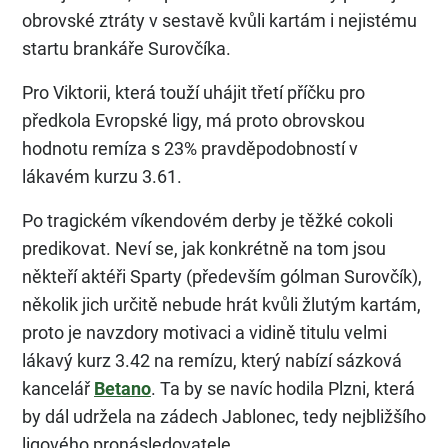
obrovské ztráty v sestavě kvůli kartám i nejistému
startu brankáře Surovčíka.
Pro Viktorii, která touží uhájit třetí příčku pro
předkola Evropské ligy, má proto obrovskou
hodnotu remíza s 23% pravděpodobností v
lákavém kurzu 3.61.
Po tragickém víkendovém derby je těžké cokoli
predikovat. Neví se, jak konkrétně na tom jsou
někteří aktéři Sparty (především gólman Surovčík),
několik jich určitě nebude hrát kvůli žlutým kartám,
proto je navzdory motivaci a vidině titulu velmi
lákavý kurz 3.42 na remízu, který nabízí sázková
kancelář
Betano
. Ta by se navíc hodila Plzni, která
by dál udržela na zádech Jablonec, tedy nejbližšího
ligového pronásledovatele.