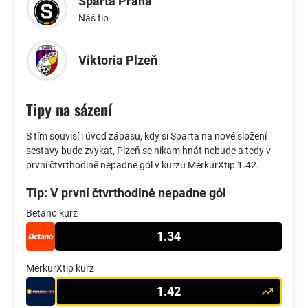
Sparta Praha
Náš tip
Viktoria Plzeň
Tipy na sázení
S tím souvisí i úvod zápasu, kdy si Sparta na nové složení
sestavy bude zvykat, Plzeň se nikam hnát nebude a tedy v
první čtvrthodině nepadne gól v kurzu MerkurXtip 1.42.
Tip: V první čtvrthodině nepadne gól
Betano kurz
1.34
MerkurXtip kurz
1.42