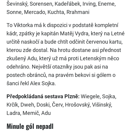
Ševinský, Sorensen, Kadeřábek, Irving, Eneme,
Sonne, Mercado, Kuchta, Rrahmani
To Viktorka má k dispozici v podstatě kompletní
kádr, zpátky je kapitán Matěj Vydra, který na Letné
určitě naskočí a bude chtít odčinit červenou kartu,
kterou zde dostal. Na hrotu dostane asi přednost
zkušený Adu, který už má proti Letenským něco
odehráno. Největší otazníky jsou pak asi na
postech obránců, na pravém bekovi si gólem o
šanci řekl Alex Sojka.
Předpokládaná sestava Plzně:
Wiegele, Sojka,
Krčík, Dweh, Doski, Červ, Hrošovský, Višinský,
Ladra, Memič, Adu
Minule gól nepadl