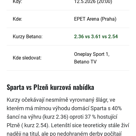
Kdy:
12.5.2026 (20:00)
Kde:
EPET Arena (Praha
)
Kurzy Betano:
2.36 vs 3.61 vs 2.54
Oneplay Sport 1,
Kde sledovat:
Betano TV
Sparta vs Plzeň kurzová nabídka
Kurzy očekávají nesmírně vyrovnaný šlágr, ve
kterém má mírnou výhodu domácí Sparta s 40%
šancí na výhru (kurz 2.36) oproti 37 % hostující
Plzně ( kurz 2.54). Letenští sice teoreticky stále živí
naději na titul, ale po nedohraném derby počítají