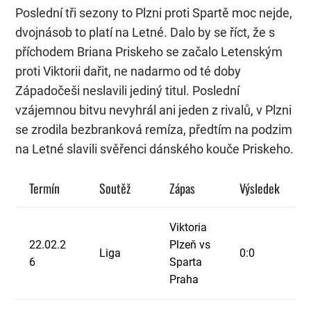
Poslední tři sezony to Plzni proti Spartě moc nejde,
dvojnásob to platí na Letné. Dalo by se říct, že s
příchodem Briana Priskeho se začalo Letenským
proti Viktorii dařit, ne nadarmo od té doby
Západočeši neslavili jediný titul. Poslední
vzájemnou bitvu nevyhrál ani jeden z rivalů, v Plzni
se zrodila bezbranková remíza, předtím na podzim
na Letné slavili svěřenci dánského kouče Priskeho.
Termín
Soutěž
Zápas
Výsledek
Viktoria
22.02.2
Plzeň vs
Liga
0:0
6
Sparta
Praha