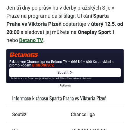
Jen tři dny po průšvihu v derby pražských S je v
Praze na programu další šlágr. Utkání
Sparta
Praha vs Viktoria Plzeň
odstartuje v
úterý 12.5. od
20:00
a sledovat jej můžete na
Oneplay Sport 1
nebo
Betano TV
.
Exkluzivně Chance liga na Betano TV + 666 Kč + 600 Kč za vklad s
promo kódem
BIGBONUSCZ
Spustit ▷
18+ Ministerstvo financí varuje: Účastí na hazardní hře může vzniknout závislost!
Reklama
Informace k zápasu Sparta Praha vs Viktoria Plzeň
Soutěž:
Chance liga