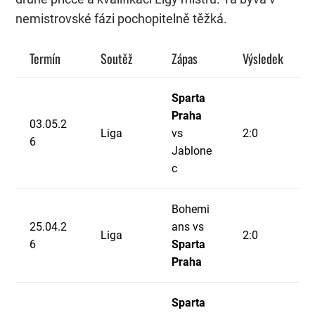
nemistrovské fázi pochopitelně těžká.
Termín
Soutěž
Zápas
Výsledek
Sparta
Praha
03.05.2
Liga
vs
2:0
6
Jablone
c
Bohemi
25.04.2
ans vs
Liga
2:0
6
Sparta
Praha
Sparta