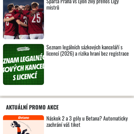
Sparta Praha vs Lyon živý přenos Ligy
mistrů
Seznam legálních sázkových kanceláří s
licencí (2026) a rizika hraní bez registrace
AKTUÁLNÍ PROMO AKCE
Náskok 2 a 3 góly u Betana? Automaticky
zachrání váš tiket