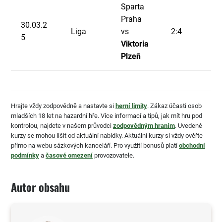
Sparta
Praha
30.03.2
Liga
vs
2:4
5
Viktoria
Plzeň
Hrajte vždy zodpovědně a nastavte si
herní limity
. Zákaz účasti osob
mladších 18 let na hazardní hře. Více informací a tipů, jak mít hru pod
kontrolou, najdete v našem průvodci
zodpovědným hraním
. Uvedené
kurzy se mohou lišit od aktuální nabídky. Aktuální kurzy si vždy ověřte
přímo na webu sázkových kanceláří. Pro využití bonusů platí
obchodní
podmínky
a
časové omezení
provozovatele.
Autor obsahu