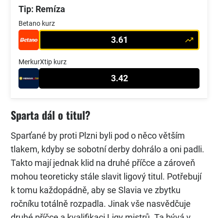
Tip: Remíza
Betano kurz
3.61
MerkurXtip kurz
3.42
Sparta dál o titul?
Sparťané by proti Plzni byli pod o něco větším
tlakem, kdyby se sobotní derby dohrálo a oni padli.
Takto mají jednak klid na druhé příčce a zároveň
mohou teoreticky stále slavit ligový titul. Potřebují
k tomu každopádně, aby se Slavia ve zbytku
ročníku totálně rozpadla. Jinak vše nasvědčuje
druhé příčce a kvalifikaci Ligy mistrů. Ta bývá v