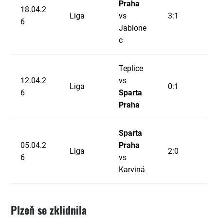
Praha
18.04.2
Liga
vs
3:1
6
Jablone
c
Teplice
12.04.2
vs
Liga
0:1
6
Sparta
Praha
Sparta
05.04.2
Praha
Liga
2:0
6
vs
Karviná
Plzeň se zklidnila