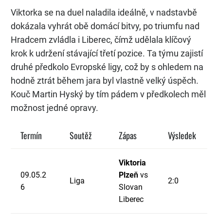
Viktorka se na duel naladila ideálně, v nadstavbě
dokázala vyhrát obě domácí bitvy, po triumfu nad
Hradcem zvládla i Liberec, čímž udělala klíčový
krok k udržení stávající třetí pozice. Ta týmu zajistí
druhé předkolo Evropské ligy, což by s ohledem na
hodně ztrát během jara byl vlastně velký úspěch.
Kouč Martin Hyský by tím pádem v předkolech měl
možnost jedné opravy.
Termín
Soutěž
Zápas
Výsledek
Viktoria
09.05.2
Plzeň
vs
Liga
2:0
6
Slovan
Liberec