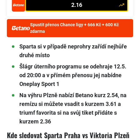
2.16
Spustit přenos Chance ligy + 666 Kč + 600 Kč
zdarma
Sparta si v případě neprohry zařídí nejhůře
druhé místo
Šlágr úterního programu se odehraje 12.5.
od 20:00 a v přímém přenosu jej nabídne
Oneplay Sport 1
Na výhru Plzně nabízí Betano kurz 2.54, na
remízu si můžete vsadit s kurzem 3.61 a
triumf favorita si na svůj tiket přidáte s
kurzem 2.36
Kde sledovat Sparta Praha vs Viktoria Plzeň