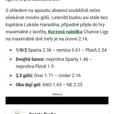
S ohledem na spoustu absencí souběžně nelze
očekávat mnoho gólů. Letenští budou asi stále bez
kapitána Lukáše Haraslína, případně přijde do hry
maximálně z lavičky,
Kurzová nabídka
Chance Ligy
na maximálně dvě trefy je na úrovni 2.16.
1/0/2
Sparta 2.36 – remíza 3.61 – Plzeň 2.54
Dvojitá šance:
neprohra Sparty 1.46 –
neprohra Plzně 1.5
2,5 gólů:
Over 1.71 – Under 2.16
Oba dají gól:
ANO 1.65 – NE 2.25
Reklama