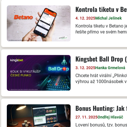
Kontrola tiketu v Bet
4. 12. 2025
Michal Jelínek
Kontrola tiketu v Betano j
řešíte přímo ve svém herní
Kingsbet Ball Drop (
3. 12. 2025
Hanka Grmelová
Chcete hrát virální „Plink
výhrou až 1000násobek 
Bonus Hunting: Jak 
27. 11. 2025
Ondřej Hlaváč
Lovení bonusů, tzv. bonus