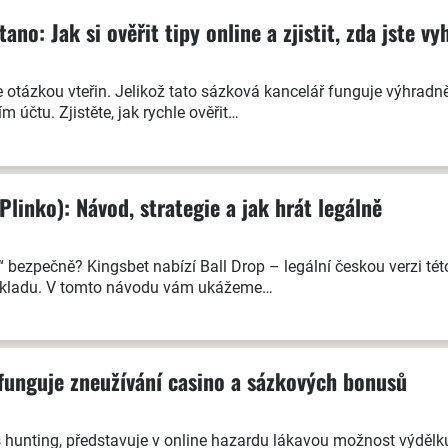
ano: Jak si ověřit tipy online a zjistit, zda jste vyh
e otázkou vteřin. Jelikož tato sázková kancelář funguje výhradně
m účtu. Zjistěte, jak rychle ověřit…
Plinko): Návod, strategie a jak hrát legálně
o“ bezpečně? Kingsbet nabízí Ball Drop – legální českou verzi tét
vkladu. V tomto návodu vám ukážeme…
funguje zneužívání casino a sázkových bonusů
 hunting, představuje v online hazardu lákavou možnost výdělku