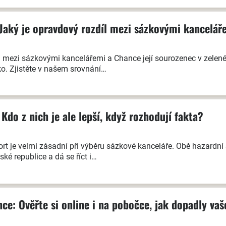
 Jaký je opravdový rozdíl mezi sázkovými kancelář
a mezi sázkovými kancelářemi a Chance její sourozenec v zelené
zko. Zjistěte v našem srovnání…
 Kdo z nich je ale lepší, když rozhodují fakta?
rt je velmi zásadní při výběru sázkové kanceláře. Obě hazardní
ské republice a dá se říct i…
ce: Ověřte si online i na pobočce, jak dopadly vaš