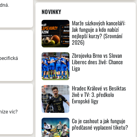
adná.
NOVINKY
Marže sázkových kanceláří:
Jak funguje a kdo nabízí
nejlepší kurzy? (Srovnání
2026)
Zbrojovka Brno vs Slovan
pecifická
Liberec dnes živě: Chance
Liga
Hradec Králové vs Besiktas
živě v TV: 3. předkolo
Evropské ligy
níze víc?
Co je cashout a jak funguje
předčasné vyplacení tiketu?