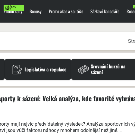
OVĚŘENO
Promo kódy
DNES
Bonusy
Promo akce a soutěže
Sázkové kanceláře
Rece
Str
Srovnání kurzů na
Legislativa a regulace
sázení
sporty k sázení: Velká analýza, kde favorité vyhráva
sporty mají nejvíc předvídatelný výsledek? Analýza sportovních v
ětví jsou vůči faktoru náhody mnohem odolnější než jiné.…