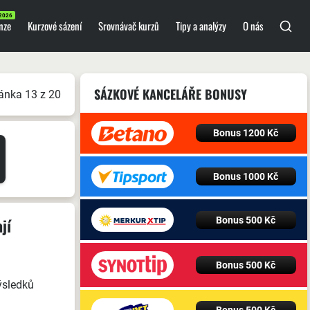
2026
nze
Kurzové sázení
Srovnávač kurzů
Tipy a analýzy
O nás
SÁZKOVÉ KANCELÁŘE BONUSY
ánka 13 z 20
Bonus 1200 Kč
Bonus 1000 Kč
Bonus 500 Kč
jí
Bonus 500 Kč
ýsledků