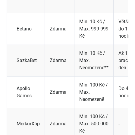
Min. 10 Kč /
Většino
Betano
Zdarma
Max. 999 999
do 1
Kč
hodiny*
Min. 10 Kč /
Až 1
SazkaBet
Zdarma
Max.
prac.
Neomezeně**
den
Min. 100 Kč /
Apollo
Do 48
Zdarma
Max.
Games
hodin
Neomezeně
Min. 100 Kč /
MerkurXtip
Zdarma
Max. 500 000
-
Kč