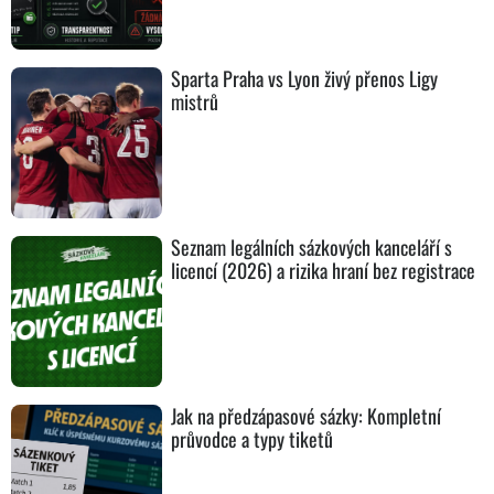
Sparta Praha vs Lyon živý přenos Ligy
mistrů
Seznam legálních sázkových kanceláří s
licencí (2026) a rizika hraní bez registrace
Jak na předzápasové sázky: Kompletní
průvodce a typy tiketů