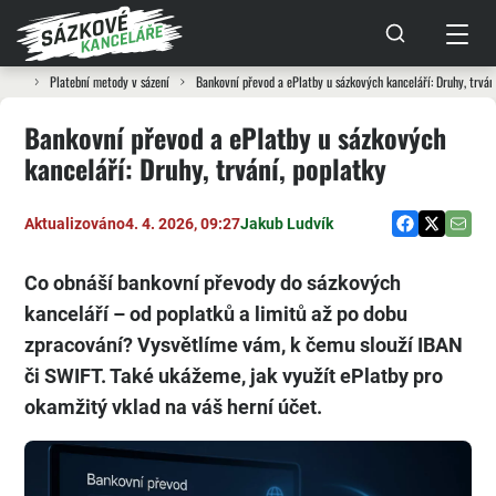
Platební metody v sázení
Bankovní převod a ePlatby u sázkových kanceláří: Druhy, trvání
Bankovní převod a ePlatby u sázkových
kanceláří: Druhy, trvání, poplatky
Aktualizováno
4. 4. 2026, 09:27
Jakub Ludvík
Co obnáší bankovní převody do sázkových
kanceláří – od poplatků a limitů až po dobu
zpracování? Vysvětlíme vám, k čemu slouží IBAN
či SWIFT. Také ukážeme, jak využít ePlatby pro
okamžitý vklad na váš herní účet.