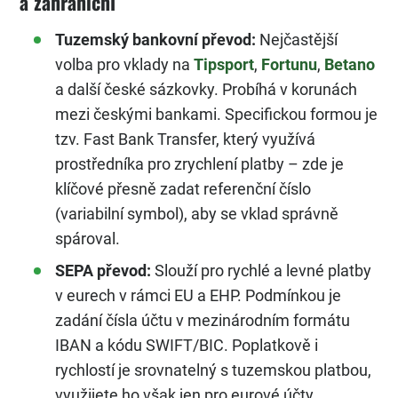
a zahraniční
Tuzemský bankovní převod:
Nejčastější
volba pro vklady na
Tipsport
,
Fortunu
,
Betano
a další české sázkovky. Probíhá v korunách
mezi českými bankami. Specifickou formou je
tzv. Fast Bank Transfer, který využívá
prostředníka pro zrychlení platby – zde je
klíčové přesně zadat referenční číslo
(variabilní symbol), aby se vklad správně
spároval.
SEPA převod:
Slouží pro rychlé a levné platby
v eurech v rámci EU a EHP. Podmínkou je
zadání čísla účtu v mezinárodním formátu
IBAN a kódu SWIFT/BIC. Poplatkově i
rychlostí je srovnatelný s tuzemskou platbou,
využijete ho však jen pro eurové účty.