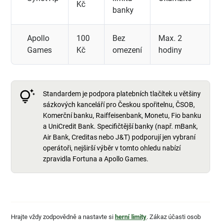
Kč
banky
Apollo
100
Bez
Max. 2
Games
Kč
omezení
hodiny
Standardem je podpora platebních tlačítek u většiny
sázkových kanceláří pro Českou spořitelnu, ČSOB,
Komerční banku, Raiffeisenbank, Monetu, Fio banku
a UniCredit Bank. Specifičtější banky (např. mBank,
Air Bank, Creditas nebo J&T) podporují jen vybraní
operátoři, nejširší výběr v tomto ohledu nabízí
zpravidla Fortuna a Apollo Games.
Hrajte vždy zodpovědně a nastavte si
herní limity
. Zákaz účasti osob