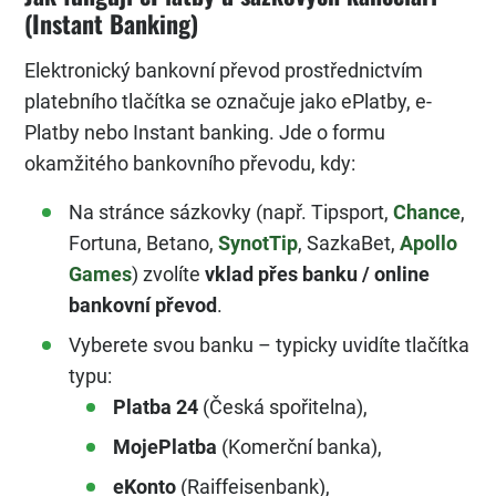
(Instant Banking)
Elektronický bankovní převod prostřednictvím
platebního tlačítka se označuje jako ePlatby, e-
Platby nebo Instant banking. Jde o formu
okamžitého bankovního převodu, kdy:
Na stránce sázkovky (např. Tipsport,
Chance
,
Fortuna, Betano,
SynotTip
, SazkaBet,
Apollo
Games
) zvolíte
vklad přes banku / online
bankovní převod
.
Vyberete svou banku – typicky uvidíte tlačítka
typu:
Platba 24
(Česká spořitelna),
MojePlatba
(Komerční banka),
eKonto
(Raiffeisenbank),