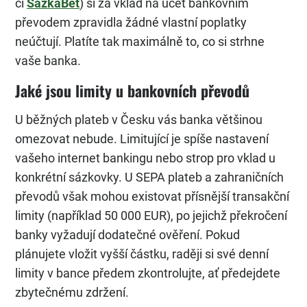
či
SazkaBet
) si za vklad na účet bankovním
převodem zpravidla žádné vlastní poplatky
neúčtují. Platíte tak maximálně to, co si strhne
vaše banka.
Jaké jsou limity u bankovních převodů
U běžných plateb v Česku vás banka většinou
omezovat nebude. Limitující je spíše nastavení
vašeho internet bankingu nebo strop pro vklad u
konkrétní sázkovky. U SEPA plateb a zahraničních
převodů však mohou existovat přísnější transakční
limity (například 50 000 EUR), po jejichž překročení
banky vyžadují dodatečné ověření. Pokud
plánujete vložit vyšší částku, raději si své denní
limity v bance předem zkontrolujte, ať předejdete
zbytečnému zdržení.