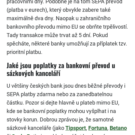
pracovními dny. Podobně je na tom SEPA převod
(platba v eurech), který obvykle zabere také
maximálně dva dny. Naopak u zahraničního
bankovního převodu mimo EU se obrňte trpělivostí.
Tady transakce může trvat až 5 dní. Pokud
spěcháte, některé banky umožňují za příplatek tzv.
prioritní platbu.
Jaké jsou poplatky za bankovní převod u
sázkových kanceláří
U většiny českých bank jsou dnes běžné převody i
SEPA platby zdarma nebo za zanedbatelnou
částku. Pozor si dejte hlavně u plateb mimo EU,
kde se bankovní poplatky mohou vyšplhat i na
stovky korun. Dobrou zprávou je, že samotné
sázkové kanceláře (jako
Tipsport
,
Fortuna
,
Betano