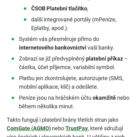
ČSOB Platební tlačítko
,
další integrované portály (mPeníze,
Eplatby, apod.).
Systém vás přesměruje přímo do
internetového bankovnictví
vaší banky.
Zobrazí se již předvyplněný
platební příkaz
–
částka, účet příjemce, variabilní symbol.
Platbu jen zkontrolujete, autorizujete (SMS,
mobilní aplikace, klíč) a odešlete.
Peníze jsou na hráčském účtu
okamžitě
nebo
během několika minut.
Takto fungují i platební brány třetích stran jako
ComGate (AGMO)
nebo
TrustPay
, které sdružují
více českých i slovenských bank. U většiny z nich