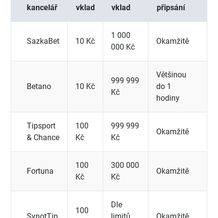
kancelář
vklad
vklad
připsání
1 000
SazkaBet
10 Kč
Okamžitě
000 Kč
Většinou
999 999
Betano
10 Kč
do 1
Kč
hodiny
Tipsport
100
999 999
Okamžitě
& Chance
Kč
Kč
100
300 000
Fortuna
Okamžitě
Kč
Kč
Dle
100
SynotTip
limitů
Okamžitě