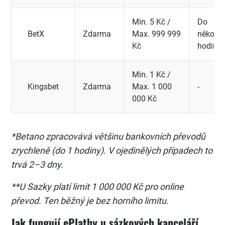
Min. 5 Kč /
Do
BetX
Zdarma
Max. 999 999
několik
Kč
hodin
Min. 1 Kč /
Kingsbet
Zdarma
Max. 1 000
-
000 Kč
*Betano zpracovává většinu bankovních převodů
zrychleně (do 1 hodiny). V ojedinělých případech to
trvá 2–3 dny.
**U Sazky platí limit 1 000 000 Kč pro online
převod. Ten běžný je bez horního limitu.
Jak fungují ePlatby u sázkových kanceláří