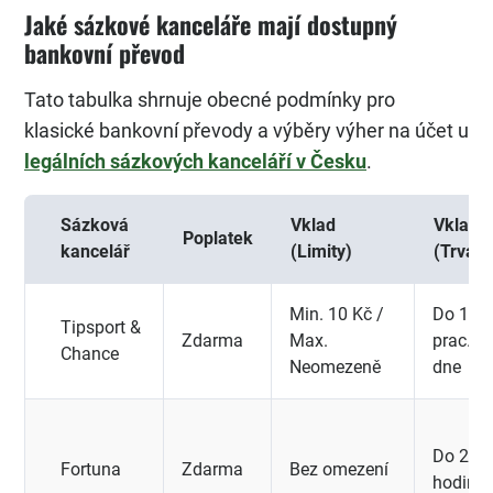
Jaké sázkové kanceláře mají dostupný
bankovní převod
Tato tabulka shrnuje obecné podmínky pro
klasické bankovní převody a výběry výher na účet u
legálních sázkových kanceláří v Česku
.
Sázková
Vklad
Vklad
Poplatek
kancelář
(Limity)
(Trvání
Min. 10 Kč /
Do 1
Tipsport &
Zdarma
Max.
prac.
Chance
Neomezeně
dne
Do 24
Fortuna
Zdarma
Bez omezení
hodin