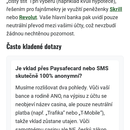
„čistý štít“ i při výběru (například kvůli hypotéce),
řešením pro fajnšmekry je využití peněženky
Skrill
nebo
Revolut
. Vaše hlavní banka pak uvidí pouze
neutrální převod mezi vašimi účty, což nevzbudí
žádnou nechtěnou pozornost.
Často kladené dotazy
Je vklad přes Paysafecard nebo SMS
skutečně 100% anonymní?
Musíme rozlišovat dva pohledy. Vůči vaší
bance a rodině ANO, na výpisu z účtu se
neobjeví název casina, ale pouze neutrální
platba (např. „Trafika“ nebo „T-Mobile“),
takže vklad zůstane utajen. Vůči
samotnému casinu ale NE, český zákon