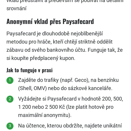
vklad představit a především se podívat na detailní
srovnání
Anonymní vklad přes Paysafecard
Paysafecard je dlouhodobě nejoblíbenější
metodou pro hráče, kteří chtějí striktně oddělit
zábavu od svého bankovního účtu. Funguje tak, že
si koupíte předplacený kupon.
Jak to funguje v praxi
Zajděte do trafiky (např. Geco), na benzínku
(Shell, OMV) nebo do sázkové kanceláře.
Vyžádejte si Paysafecard v hodnotě 200, 500,
1 200 nebo 2 500 Kč (lze platit hotově pro
maximální anonymitu).
Na účtence, kterou obdržíte, najdete unikátní