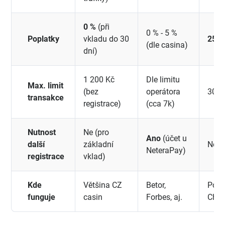
0 %
(při
0 % - 5 %
Poplatky
vkladu do 30
25 %
(dle casina)
dní)
1 200 Kč
Dle limitu
Max. limit
(bez
operátora
300 
transakce
registrace)
(cca 7k)
Nutnost
Ne (pro
Ano
(účet u
další
základní
Ne
NeteraPay)
registrace
vklad)
Kde
Většina CZ
Betor,
Pouz
funguje
casin
Forbes, aj.
Cha