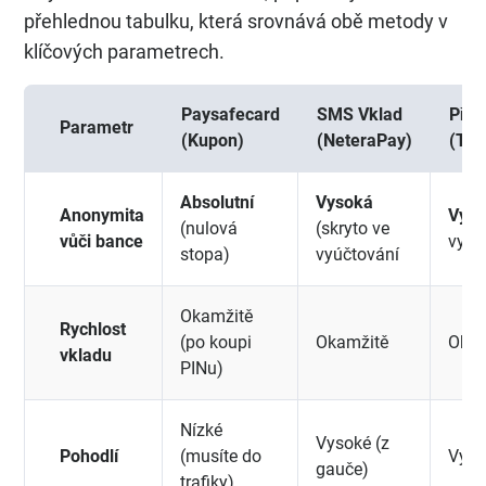
přehlednou tabulku, která srovnává obě metody v
klíčových parametrech.
Paysafecard
SMS Vklad
Pří
Parametr
(Kupon)
(NeteraPay)
(Tip
Absolutní
Vysoká
Anonymita
Vys
(nulová
(skryto ve
vůči bance
vyúč
stopa)
vyúčtování
Okamžitě
Rychlost
(po koupi
Okamžitě
Okam
vkladu
PINu)
Nízké
Vysoké (z
Pohodlí
(musíte do
Vyso
gauče)
trafiky)