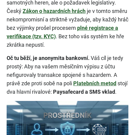
samotných heren, ale o požadavek legislativy.
Český
Zákon o hazardních hrách
je v tomto směru
nekompromisní a striktně vyžaduje, aby každý hráč
bez výjimky prošel procesem
plné registrace a
verifikace (tzv. KYC)
. Bez toho vás systém ke hře
zkrátka nepustí.
Oč tu běží, je anonymita bankovní.
Váš cíl je tedy
prostý: Aby na vašem měsíčním výpisu z účtu
nefigurovaly transakce spojené s hazardem. A
právě zde proti sobě na poli
Platebních metod
stojí
dva hlavní rivalové:
Paysafecard a SMS vklad
.