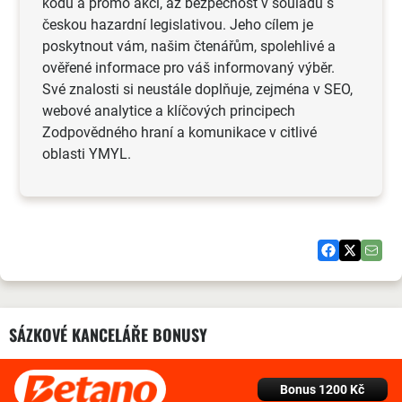
kódů a promo akcí, až bezpečnost v souladu s
českou hazardní legislativou. Jeho cílem je
poskytnout vám, našim čtenářům, spolehlivé a
ověřené informace pro váš informovaný výběr.
Své znalosti si neustále doplňuje, zejména v SEO,
webové analytice a klíčových principech
Zodpovědného hraní a komunikace v citlivé
oblasti YMYL.
SÁZKOVÉ KANCELÁŘE BONUSY
Bonus 1200 Kč