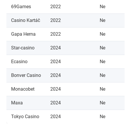
69Games
2022
Ne
Casino Kartáč
2022
Ne
Gapa Herna
2022
Ne
Star-casino
2024
Ne
Ecasino
2024
Ne
Bonver Casino
2024
Ne
Monacobet
2024
Ne
Maxa
2024
Ne
Tokyo Casino
2024
Ne