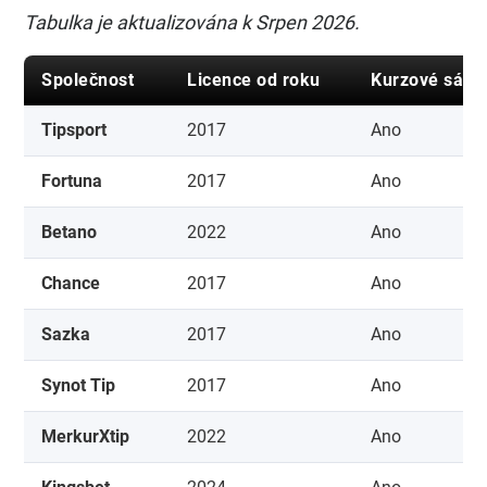
Tabulka je aktualizována k Srpen 2026.
Společnost
Licence od roku
Kurzové sáze
Tipsport
2017
Ano
Fortuna
2017
Ano
Betano
2022
Ano
Chance
2017
Ano
Sazka
2017
Ano
Synot Tip
2017
Ano
MerkurXtip
2022
Ano