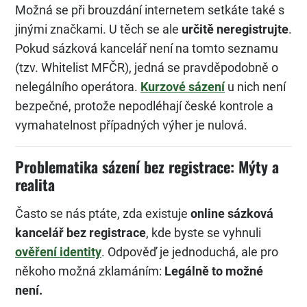
Možná se při brouzdání internetem setkáte také s
jinými značkami. U těch se ale
určitě neregistrujte
.
Pokud sázková kancelář není na tomto seznamu
(tzv. Whitelist MFČR), jedná se pravděpodobně o
nelegálního operátora.
Kurzové sázení
u nich není
bezpečné, protože nepodléhají české kontrole a
vymahatelnost případných výher je nulová.
Problematika sázení bez registrace: Mýty a
realita
Často se nás ptáte, zda existuje
online sázková
kancelář bez registrace
, kde byste se vyhnuli
ověření identity
. Odpověď je jednoduchá, ale pro
někoho možná zklamáním:
Legálně to možné
není.