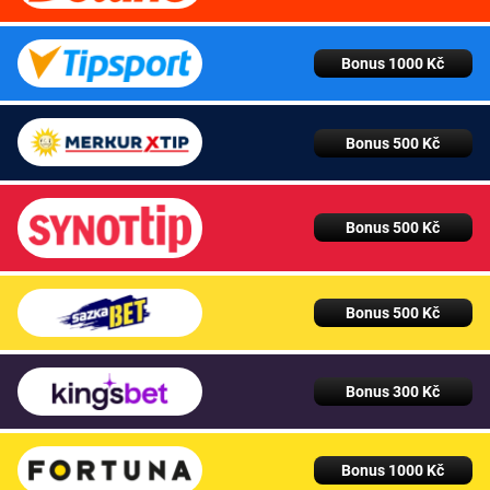
Bonus 1000 Kč
Bonus 500 Kč
Bonus 500 Kč
Bonus 500 Kč
Bonus 300 Kč
Bonus 1000 Kč