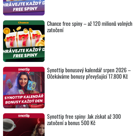
Chance free spiny – až 120 milionů volných
zatočení
Synottip bonusový kalendář srpen 2026 –
Očekáváme bonusy převyšující 17.800 Kč
Synottip free spiny: Jak získat až 300
zatočení a bonus 500 Kč