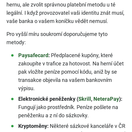
hernu, ale zvolit správnou platební metodu u té
legální. I když provozovatel vaši identitu znát musí,
vaše banka o vašem koníčku vědět nemusí.
Pro vyšší míru soukromí doporučujeme tyto
metody:
Paysafecard
:
Předplacené kupóny, které
zakoupíte v trafice za hotovost. Na herní účet
pak vložíte peníze pomocí kódu, aniž by se
transakce objevila na vašem bankovním
výpisu.
Elektronické peněženky (
Skrill
,
NeteraPay
):
Fungují jako prostředník. Peníze pošlete na
peněženku a z ní do sázkovky.
Kryptoměny:
Některé sázkové kanceláře v ČR