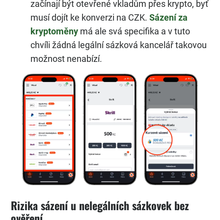
začínají být otevřené vkladům přes krypto, byť
musí dojít ke konverzi na CZK.
Sázení za
kryptoměny
má ale svá specifika a v tuto
chvíli žádná legální sázková kancelář takovou
možnost nenabízí.
Rizika sázení u nelegálních sázkovek bez
ověření