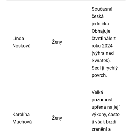
Současná
česká
jednička.
Obhajuje
Linda
čtvrtfinále z
Ženy
Nosková
roku 2024
(výhra nad
Swiatek).
Sedí jí rychlý
povrch.
Velká
pozornost
upřena na její
Karolína
výkony, často
Ženy
Muchová
ji však brzdí
zranění a