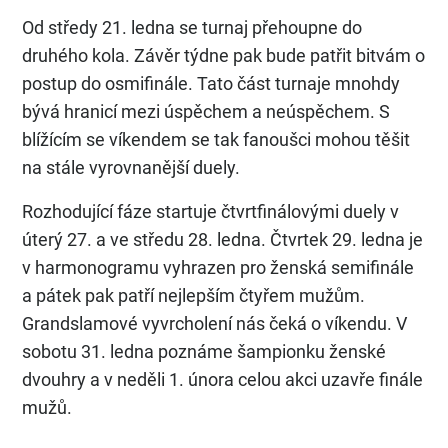
Od středy 21. ledna se turnaj přehoupne do
druhého kola. Závěr týdne pak bude patřit bitvám o
postup do osmifinále. Tato část turnaje mnohdy
bývá hranicí mezi úspěchem a neúspěchem. S
blížícím se víkendem se tak fanoušci mohou těšit
na stále vyrovnanější duely.
Rozhodující fáze startuje čtvrtfinálovými duely v
úterý 27. a ve středu 28. ledna. Čtvrtek 29. ledna je
v harmonogramu vyhrazen pro ženská semifinále
a pátek pak patří nejlepším čtyřem mužům.
Grandslamové vyvrcholení nás čeká o víkendu. V
sobotu 31. ledna poznáme šampionku ženské
dvouhry a v neděli 1. února celou akci uzavře finále
mužů.