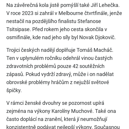
Na závěrečná kola jistě pomýšlí také Jiří Lehečka.
V roce 2023 si zahrál v Melbourne čtvrtfinále, jenže
nestačil na pozdějšího finalistu Stefanose
Tsitsipase. Před rokem jeho cesta skončila v
osmifinále, kde nad jeho síly byl Novak Djokovič.
Trojici českých nadějí doplňuje Tomáš Macháč.
Ten v uplynulém ročníku odehrál vinou častých
zdravotních problémů pouze 42 soutěžních
zápasů. Pokud vydrží zdravý, může i on nadělat
obrovské problémy hráčům z nejužší světové
špičky.
V rámci ženské dvouhry se pozornost upírá
zejména na výkony Karolíny Muchové. Také ona
často doplácí na zranění, která jí neumožňují
konzistentně podávat nejlepší výkony. Současnou