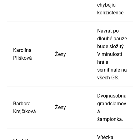
chybějící
konzistence.
Návrat po
dlouhé pauze
bude složitý.
Karolína
Ženy
V minulosti
Plíšková
hrála
semifinále na
všech GS.
Dvojnásobná
Barbora
grandslamov
Ženy
Krejčíková
á
šampionka.
Vítězka