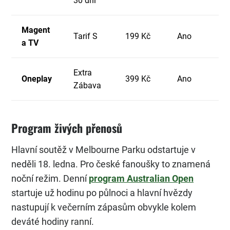
30 dní
Magent
Tarif S
199 Kč
Ano
a TV
Extra
Oneplay
399 Kč
Ano
Zábava
Program živých přenosů
Hlavní soutěž v Melbourne Parku odstartuje v
neděli 18. ledna. Pro české fanoušky to znamená
noční režim. Denní
program Australian Open
startuje už hodinu po půlnoci a hlavní hvězdy
nastupují k večerním zápasům obvykle kolem
deváté hodiny ranní.