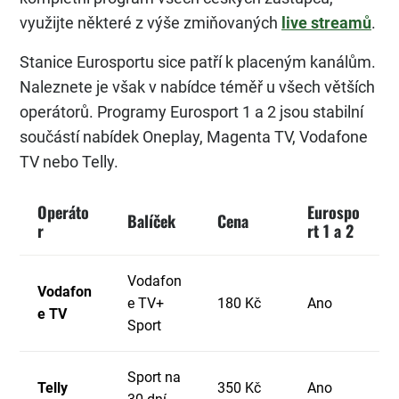
využijte některé z výše zmiňovaných
live streamů
.
Stanice Eurosportu sice patří k placeným kanálům.
Naleznete je však v nabídce téměř u všech větších
operátorů. Programy Eurosport 1 a 2 jsou stabilní
součástí nabídek Oneplay, Magenta TV, Vodafone
TV nebo Telly.
Operáto
Eurospo
Balíček
Cena
r
rt 1 a 2
Vodafon
Vodafon
e TV+
180 Kč
Ano
e TV
Sport
Sport na
Telly
350 Kč
Ano