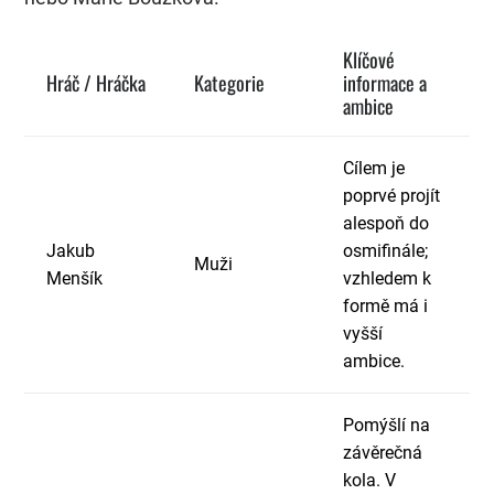
Klíčové
Hráč / Hráčka
Kategorie
informace a
ambice
Cílem je
poprvé projít
alespoň do
Jakub
osmifinále;
Muži
Menšík
vzhledem k
formě má i
vyšší
ambice.
Pomýšlí na
závěrečná
kola. V