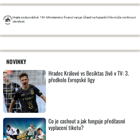
Hrajte zodpovědně. 18+ Ministerstvo financí varuje: Účastí na hazardní hře může vzniknout
závislost.
NOVINKY
Hradec Králové vs Besiktas živě v TV: 3.
předkolo Evropské ligy
Co je cashout a jak funguje předčasné
vyplacení tiketu?