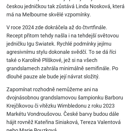
českou jedničkou tak zůstává Linda Nosková, která
má na Melbourne skvělé vzpomínky.
V roce 2024 zde dokráčela až do čtvrtfinále.
Recept přitom tehdy našla i na tehdejší světovou
jedničku Igu Swiatek. Rychlé podmínky jejímu
agresivnímu stylu dokonale svědčí. To se dá říci
také o Karolíně Plíškové, jež si na všech
grandslamech zahrála minimálně semifinále. Po
dlouhé pauze ale bude její návrat složitý.
Zapomínat rozhodně nemůžeme ani na
dvojnásobnou grandslamovou šampionku Barboru
Krejčíkovou či vítězku Wimbledonu z roku 2023
Markétu Vondroušovou. České barvy budou dále
hájit rovněž Kateřina Siniaková, Tereza Valentová
nebo Marie Bouzková.