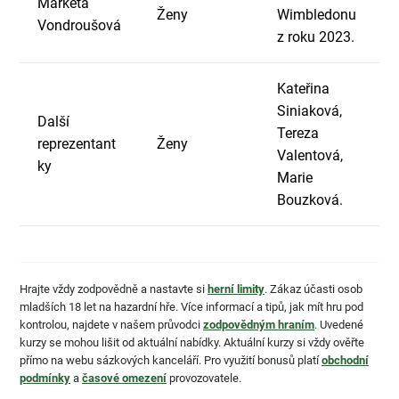
Markéta
Ženy
Wimbledonu
Vondroušová
z roku 2023.
Kateřina
Siniaková,
Další
Tereza
reprezentant
Ženy
Valentová,
ky
Marie
Bouzková.
Hrajte vždy zodpovědně a nastavte si
herní limity
. Zákaz účasti osob
mladších 18 let na hazardní hře. Více informací a tipů, jak mít hru pod
kontrolou, najdete v našem průvodci
zodpovědným hraním
. Uvedené
kurzy se mohou lišit od aktuální nabídky. Aktuální kurzy si vždy ověřte
přímo na webu sázkových kanceláří. Pro využití bonusů platí
obchodní
podmínky
a
časové omezení
provozovatele.