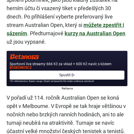
herním účtu či vsazený tiket v předešlých 30
dnech. Po přihlášení vyberte preferovaný live
stream Australian Open, který si
můžete zpestřit i
sázením
. Předturnajové
kurzy na Australian Open
už jsou vypsané.
Sportovní live streamy 666 Kč za vklad + 600 Kč navíc s kódem
BIGBONUSCZ
Spustit ▷
18+ Ministerstvo financí varuje: Účastí na hazardní hře může vzniknout závislost!
Reklama
V pořadí už 114. ročník Australian Open se koná
opět v Melbourne. V Evropě se tak hraje většinou v
nočních nebo brzkých ranních hodinách, ani to ale
turnaji neubírá na atraktivitě. Turnaje se navíc
účastní velké množství českých tenistek a tenistů.