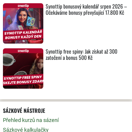
Synottip bonusový kalendář srpen 2026 –
Očekáváme bonusy převyšující 17.800 Kč
Synottip free spiny: Jak získat až 300
zatočení a bonus 500 Kč
SÁZKOVÉ NÁSTROJE
Přehled kurzů na sázení
Sázkové kalkulačky