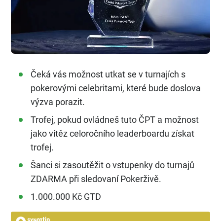
Čeká vás možnost utkat se v turnajích s
pokerovými celebritami, které bude doslova
výzva porazit.
Trofej, pokud ovládneš tuto ČPT a možnost
jako vítěz celoročního leaderboardu získat
trofej.
Šanci si zasoutěžit o vstupenky do turnajů
ZDARMA při sledovaní Pokerživě.
1.000.000 Kč GTD