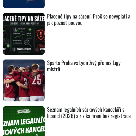
Placené tipy na sázení: Proč se nevyplatí a
jak poznat podvod
Sparta Praha vs Lyon živý přenos Ligy
mistrů
Seznam legálních sázkových kanceláří s
licencí (2026) a rizika hraní bez registrace