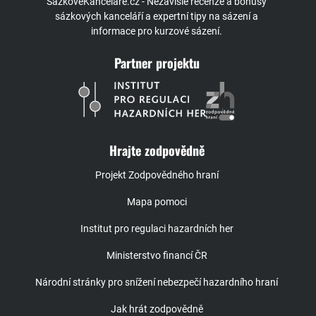
SazkoveKancelare.cz - Nezávislé recenze a bonusy
sázkových kanceláří a expertní tipy na sázení a
informace pro kurzové sázení.
Partner projektu
Hrajte zodpovědně
Projekt Zodpovědného hraní
Mapa pomoci
Institut pro regulaci hazardních her
Ministerstvo financí ČR
Národní stránky pro snížení nebezpečí hazardního hraní
Jak hrát zodpovědně