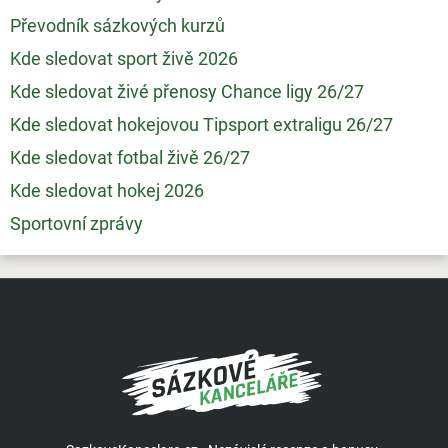
Převodník sázkových kurzů
Kde sledovat sport živě 2026
Kde sledovat živé přenosy Chance ligy 26/27
Kde sledovat hokejovou Tipsport extraligu 26/27
Kde sledovat fotbal živě 26/27
Kde sledovat hokej 2026
Sportovní zprávy