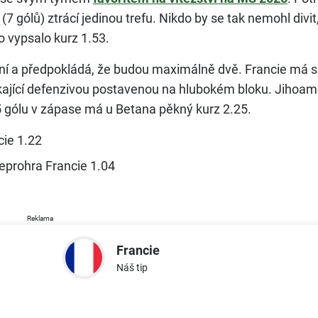
7 gólů) ztrácí jedinou trefu. Nikdo by se tak nemohl divit
no vypsalo kurz 1.53.
ní a předpokládá, že budou maximálně dvě. Francie má s
nikající defenzivou postavenou na hlubokém bloku. Jihoa
5 gólu v zápase má u Betana pěkný kurz 2.25.
cie 1.22
eprohra Francie 1.04
Reklama
Francie
Náš tip