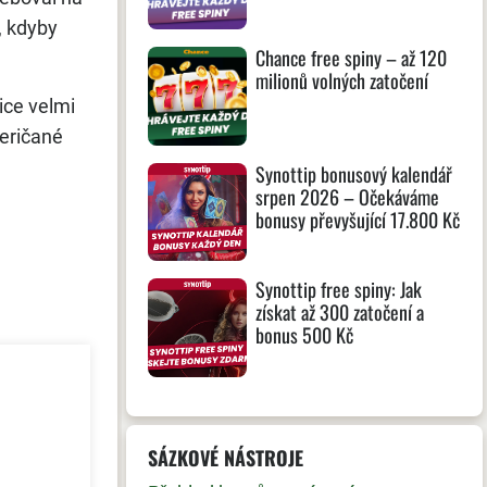
, kdyby
Chance free spiny – až 120
milionů volných zatočení
ice velmi
meričané
Synottip bonusový kalendář
srpen 2026 – Očekáváme
bonusy převyšující 17.800 Kč
Synottip free spiny: Jak
získat až 300 zatočení a
bonus 500 Kč
SÁZKOVÉ NÁSTROJE