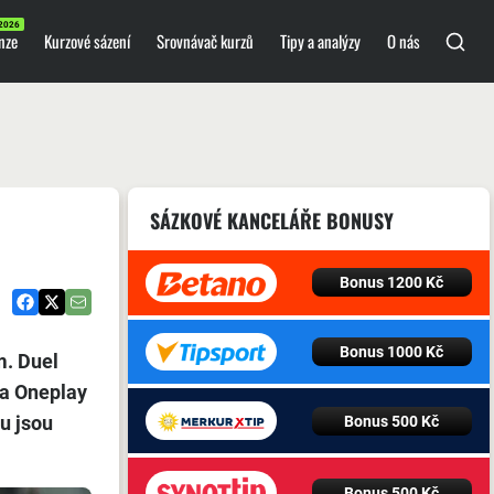
2026
nze
Kurzové sázení
Srovnávač kurzů
Tipy a analýzy
O nás
SÁZKOVÉ KANCELÁŘE BONUSY
Bonus 1200 Kč
Bonus 1000 Kč
m. Duel
 a Oneplay
u jsou
Bonus 500 Kč
Bonus 500 Kč