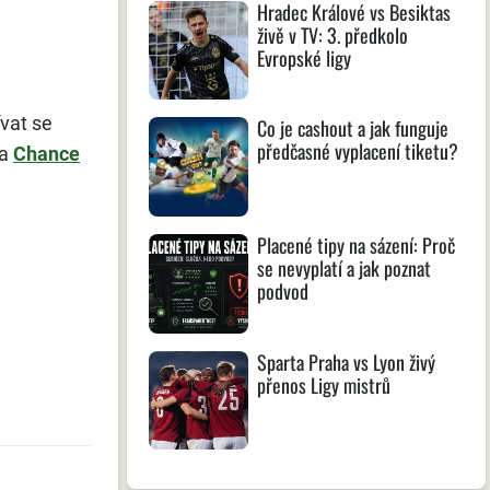
Hradec Králové vs Besiktas
živě v TV: 3. předkolo
Evropské ligy
vat se
Co je cashout a jak funguje
předčasné vyplacení tiketu?
na
Chance
Placené tipy na sázení: Proč
se nevyplatí a jak poznat
podvod
Sparta Praha vs Lyon živý
přenos Ligy mistrů