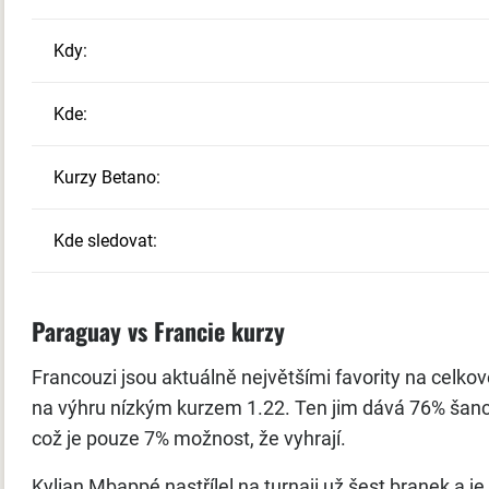
Kdy:
Kde:
Kurzy Betano:
Kde sledovat:
Paraguay vs Francie kurzy
Francouzi jsou aktuálně největšími favority na celkov
na výhru nízkým kurzem 1.22. Ten jim dává 76% šanci,
což je pouze 7% možnost, že vyhrají.
Kylian Mbappé nastřílel na turnaji už šest branek a