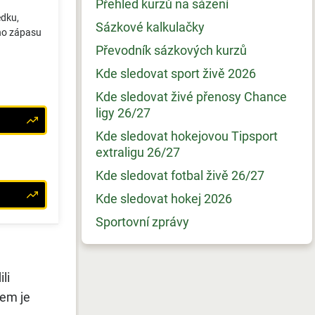
Přehled kurzů na sázení
edku,
Sázkové kalkulačky
ho zápasu
Převodník sázkových kurzů
Kde sledovat sport živě 2026
Kde sledovat živé přenosy Chance
ligy 26/27
Kde sledovat hokejovou Tipsport
extraligu 26/27
Kde sledovat fotbal živě 26/27
Kde sledovat hokej 2026
Sportovní zprávy
li
mem je