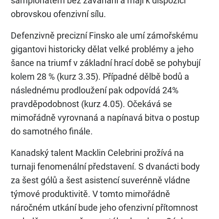
šampionátem bez zaváhání a mají k dispozici
obrovskou ofenzivní sílu.
Defenzivně precizní Finsko ale umí zámořskému
gigantovi historicky dělat velké problémy a jeho
šance na triumf v základní hrací době se pohybují
kolem 28 % (kurz 3.35). Případné dělbě bodů a
následnému prodloužení pak odpovídá 24%
pravděpodobnost (kurz 4.05). Očekává se
mimořádně vyrovnaná a napínavá bitva o postup
do samotného finále.
Kanadský talent Macklin Celebrini prožívá na
turnaji fenomenální představení. S dvanácti body
za šest gólů a šest asistencí suverénně vládne
týmové produktivitě. V tomto mimořádně
náročném utkání bude jeho ofenzivní přítomnost