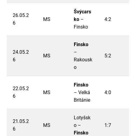
Švýcars
26.05.2
MS
ko
–
4:2
6
Finsko
Finsko
24.05.2
–
MS
5:2
6
Rakousk
o
Finsko
22.05.2
MS
– Velká
4:0
6
Británie
Lotyšsk
21.05.2
MS
o –
1:7
6
Finsko