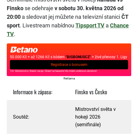
Finsko
se odehraje
v sobotu 30. května 2026 od
20:00
a sledovat jej můžete na televizní stanici
ČT
sport
. Livestream nabídnou
Tipsport TV
a
Chance
TV
.
50.000 Kč + až 1266 Kč s kódem
"BIGBONUSCZ"
+ živé přenosy 1. Ligy
Registrace s bonusem
18+ Ministerstvo financí varuje: Účastí na hazardní hře může vzniknout závislost!
Reklama
Informace k zápasu:
Finsko vs Česko
Mistrovství světa v
Soutěž:
hokeji 2026
(semifinále)