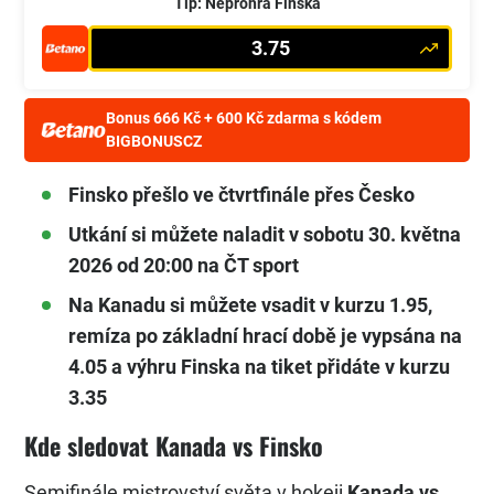
Tip: Neprohra Finska
3.75
Bonus 666 Kč + 600 Kč zdarma s kódem
BIGBONUSCZ
Finsko přešlo ve čtvrtfinále přes Česko
Utkání si můžete naladit v sobotu 30. května
2026 od 20:00 na ČT sport
Na Kanadu si můžete vsadit v kurzu 1.95,
remíza po základní hrací době je vypsána na
4.05 a výhru Finska na tiket přidáte v kurzu
3.35
Kde sledovat Kanada vs Finsko
Semifinále mistrovství světa v hokeji
Kanada vs