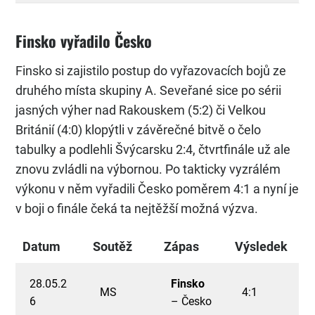
Finsko vyřadilo Česko
Finsko si zajistilo postup do vyřazovacích bojů ze
druhého místa skupiny A. Seveřané sice po sérii
jasných výher nad Rakouskem (5:2) či Velkou
Británií (4:0) klopýtli v závěrečné bitvě o čelo
tabulky a podlehli Švýcarsku 2:4, čtvrtfinále už ale
znovu zvládli na výbornou. Po takticky vyzrálém
výkonu v něm vyřadili Česko poměrem 4:1 a nyní je
v boji o finále čeká ta nejtěžší možná výzva.
Datum
Soutěž
Zápas
Výsledek
28.05.2
Finsko
MS
4:1
6
– Česko