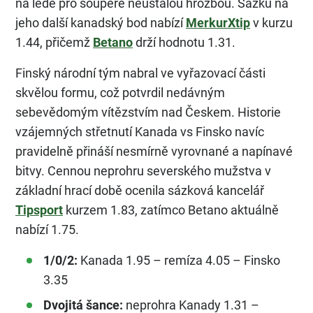
na ledě pro soupeře neustálou hrozbou. Sázku na
jeho další kanadský bod nabízí
MerkurXtip
v kurzu
1.44, přičemž
Betano
drží hodnotu 1.31.
Finský národní tým nabral ve vyřazovací části
skvělou formu, což potvrdil nedávným
sebevědomým vítězstvím nad Českem. Historie
vzájemných střetnutí Kanada vs Finsko navíc
pravidelně přináší nesmírně vyrovnané a napínavé
bitvy. Cennou neprohru severského mužstva v
základní hrací době ocenila sázková kancelář
Tipsport
kurzem 1.83, zatímco Betano aktuálně
nabízí 1.75.
1/0/2:
Kanada 1.95 – remíza 4.05 – Finsko
3.35
Dvojitá šance:
neprohra Kanady 1.31 –