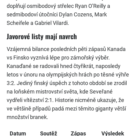
doplňují osmibodový střelec Ryan O’Reilly a
sedmibodoví útočníci Dylan Cozens, Mark
Scheifele a Gabriel Vilardi.
Javorové listy mají navrch
Vzájemná bilance posledních pěti zápasů Kanada
vs Finsko vyznívá lépe pro zámořský výběr.
Kanaďané se radovali hned čtyřikrát, naposledy
letos v únoru na olympijských hrách po těsné výhře
3:2. Jediný finský úspěch z tohoto období se zrodil
na loňském mistrovství světa, kde Seveřané
vydřeli vítězství 2:1. Historie nicméně ukazuje, že
ve většině případů padá mezi těmito giganty větší
množství branek.
Datum
Soutěž
Zápas
Výsledek