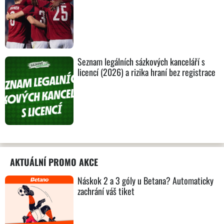
Seznam legálních sázkových kanceláří s
licencí (2026) a rizika hraní bez registrace
AKTUÁLNÍ PROMO AKCE
Náskok 2 a 3 góly u Betana? Automaticky
zachrání váš tiket