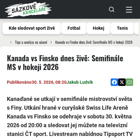
Kde sledovat sport živě
Fotbal
Hokej
Tenis
Tipy a analýzy na sázení
Kanada vs Finsko dnes živě: Semifinále MS v hokeji 2026
Kanada vs Finsko dnes živě: Semifinále
MS v hokeji 2026
Publikováno
30. 5. 2026, 08:20
Jakub Ludvík
Kanaďané se utkají v semifinále mistrovství světa
s Finy. Utkání hrané v curyšské Swiss Life Areně
Kanada vs Finsko
se odehraje v sobotu 30. května
2026 od 20:00 a sledovat jej můžete na televizní
stanici ČT sport. Livestream nabídnou Tipsport TV