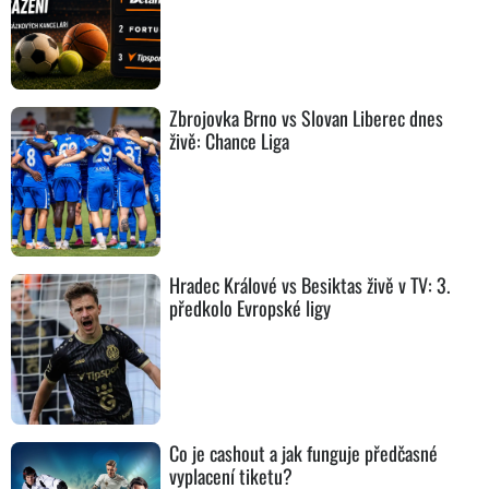
Zbrojovka Brno vs Slovan Liberec dnes
živě: Chance Liga
Hradec Králové vs Besiktas živě v TV: 3.
předkolo Evropské ligy
Co je cashout a jak funguje předčasné
vyplacení tiketu?