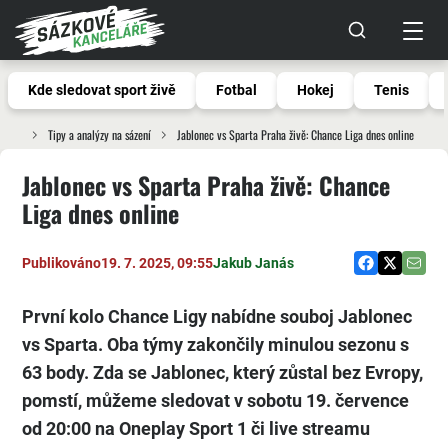
Kde sledovat sport živě
Fotbal
Hokej
Tenis
Tipy a analýzy na sázení
Jablonec vs Sparta Praha živě: Chance Liga dnes online
Jablonec vs Sparta Praha živě: Chance
Liga dnes online
Publikováno
19. 7. 2025, 09:55
Jakub Janás
První kolo Chance Ligy nabídne souboj Jablonec
vs Sparta. Oba týmy zakončily minulou sezonu s
63 body. Zda se Jablonec, který zůstal bez Evropy,
pomstí, můžeme sledovat v sobotu 19. července
od 20:00 na Oneplay Sport 1 či live streamu