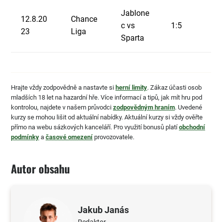
Jablone
12.8.20
Chance
c vs
1:5
23
Liga
Sparta
Hrajte vždy zodpovědně a nastavte si
herní limity
. Zákaz účasti osob
mladších 18 let na hazardní hře. Více informací a tipů, jak mít hru pod
kontrolou, najdete v našem průvodci
zodpovědným hraním
. Uvedené
kurzy se mohou lišit od aktuální nabídky. Aktuální kurzy si vždy ověřte
přímo na webu sázkových kanceláří. Pro využití bonusů platí
obchodní
podmínky
a
časové omezení
provozovatele.
Autor obsahu
Jakub Janás
Redaktor