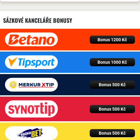
SÁZKOVÉ KANCELÁŘE BONUSY
Bonus 1200 Kč
Bonus 1000 Kč
Bonus 500 Kč
Bonus 500 Kč
Bonus 500 Kč