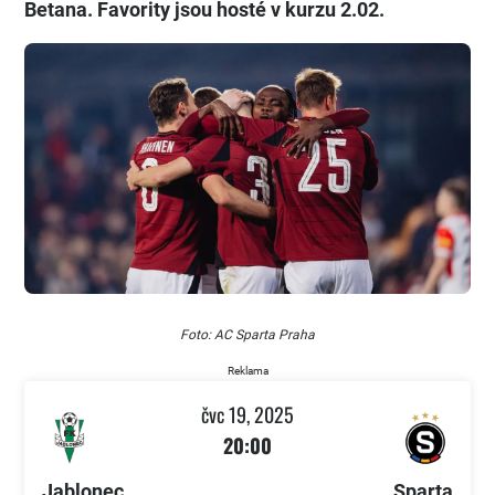
Betana. Favority jsou hosté v kurzu 2.02.
Foto: AC Sparta Praha
Reklama
čvc 19, 2025
20:00
Jablonec
Sparta