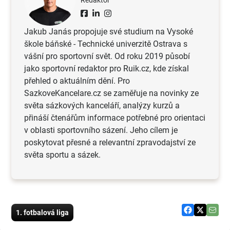
Jakub Janás propojuje své studium na Vysoké
škole báňské - Technické univerzitě Ostrava s
vášní pro sportovní svět. Od roku 2019 působí
jako sportovní redaktor pro Ruik.cz, kde získal
přehled o aktuálním dění. Pro
SazkoveKancelare.cz se zaměřuje na novinky ze
světa sázkových kanceláří, analýzy kurzů a
přináší čtenářům informace potřebné pro orientaci
v oblasti sportovního sázení. Jeho cílem je
poskytovat přesné a relevantní zpravodajství ze
světa sportu a sázek.
1. fotbalová liga