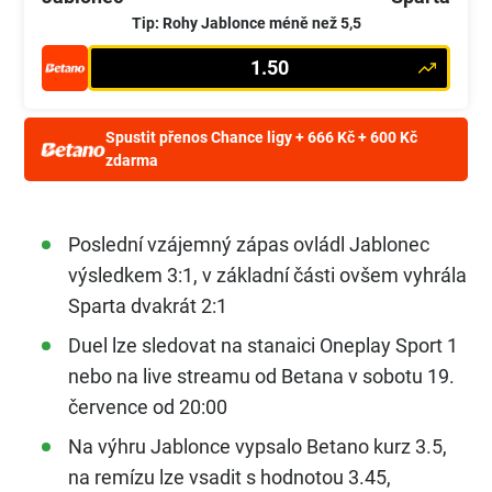
Tip: Rohy Jablonce méně než 5,5
1.50
Spustit přenos Chance ligy + 666 Kč + 600 Kč
zdarma
Poslední vzájemný zápas ovládl Jablonec
výsledkem 3:1, v základní části ovšem vyhrála
Sparta dvakrát 2:1
Duel lze sledovat na stanaici Oneplay Sport 1
nebo na live streamu od Betana v sobotu 19.
července od 20:00
Na výhru Jablonce vypsalo Betano kurz 3.5,
na remízu lze vsadit s hodnotou 3.45,