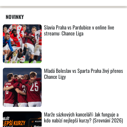
NOVINKY
Slavia Praha vs Pardubice v online live
streamu: Chance Liga
Mladá Boleslav vs Sparta Praha živý přenos
Chance Ligy
Marže sázkových kanceláří: Jak funguje a
kdo nabízí nejlepší kurzy? (Srovnání 2026)