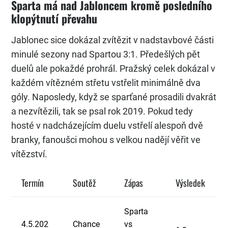
Sparta má nad Jabloncem kromě posledního
klopýtnutí převahu
Jablonec sice dokázal zvítězit v nadstavbové části
minulé sezony nad Spartou 3:1. Předešlých pět
duelů ale pokaždé prohrál. Pražský celek dokázal v
každém vítězném střetu vstřelit minimálně dva
góly. Naposledy, když se sparťané prosadili dvakrát
a nezvítězili, tak se psal rok 2019. Pokud tedy
hosté v nadcházejícím duelu vstřelí alespoň dvě
branky, fanoušci mohou s velkou nadějí věřit ve
vítězství.
Termín
Soutěž
Zápas
Výsledek
Sparta
4.5.202
Chance
vs