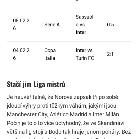
Sassuol
08.02.2
Serie A
o vs
0:5
6
Inter
04.02.2
Copa
Inter
vs
2:1
6
Italia
Turín FC
Stačí jim Liga mistrů
Je neuvěřitelné, že Norové zapsali tři po sobě
jdoucí výhry proti těžkým váhám, jakými jsou
Manchester City, Atlético Madrid a Inter Milán.
Počin je to o to více úctyhodný, že ve Skandinávii
většina lig stojí a Bodo tak hraje jenom poháry. Bez