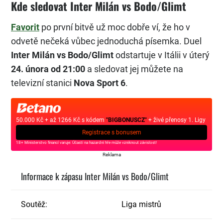
Kde sledovat Inter Milán vs Bodo/Glimt
Favorit
po první bitvě už moc dobře ví, že ho v
odvetě nečeká vůbec jednoduchá písemka. Duel
Inter Milán vs Bodo/Glimt
odstartuje v Itálii v úterý
24. února od 21:00
a sledovat jej můžete na
televizní stanici
Nova Sport 6
.
50.000 Kč + až 1266 Kč s kódem
"BIGBONUSCZ"
+ živé přenosy 1. Ligy
Registrace s bonusem
18+ Ministerstvo financí varuje: Účastí na hazardní hře může vzniknout závislost!
Reklama
Informace k zápasu Inter Milán vs Bodo/Glimt
Soutěž:
Liga mistrů