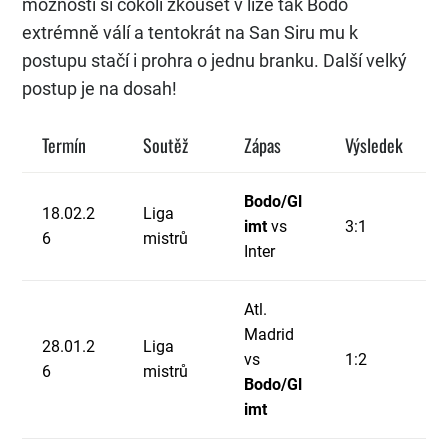
možnosti si cokoli zkoušet v lize tak Bodo
extrémně válí a tentokrát na San Siru mu k
postupu stačí i prohra o jednu branku. Další velký
postup je na dosah!
Termín
Soutěž
Zápas
Výsledek
Bodo/Gl
18.02.2
Liga
imt
vs
3:1
6
mistrů
Inter
Atl.
Madrid
28.01.2
Liga
vs
1:2
6
mistrů
Bodo/Gl
imt