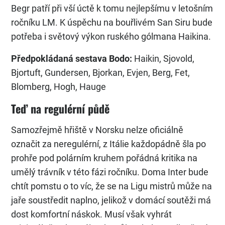
Begr patří při vší úctě k tomu nejlepšímu v letošním
ročníku LM. K úspěchu na bouřlivém San Siru bude
potřeba i světový výkon ruského gólmana Haikina.
Předpokládaná sestava Bodo:
Haikin, Sjovold,
Bjortuft, Gundersen, Bjorkan, Evjen, Berg, Fet,
Blomberg, Hogh, Hauge
Teď na regulérní půdě
Samozřejmě hřiště v Norsku nelze oficiálně
označit za neregulérní, z Itálie každopádně šla po
prohře pod polárním kruhem pořádná kritika na
umělý trávník v této fázi ročníku. Doma Inter bude
chtít pomstu o to víc, že se na Ligu mistrů může na
jaře soustředit naplno, jelikož v domácí soutěži má
dost komfortní náskok. Musí však vyhrát