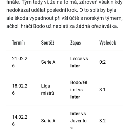
finále. Tým tedy ví, že na to má, zároveň však nikdy
nedokázal udělat poslední krok. O to spíš by byla
ale škoda vypadnout při vší účtě s norským týmem,
ačkoli hráči Bodo už neplatí za žádná ořezávátka.
Termín
Soutěž
Zápas
Výsledek
21.02.2
Lecce vs
Serie A
0:2
6
Inter
Bodo/Gl
18.02.2
Liga
imt vs
3:1
6
mistrů
Inter
Inter
vs
14.02.2
Serie A
Juventu
3:2
6
s