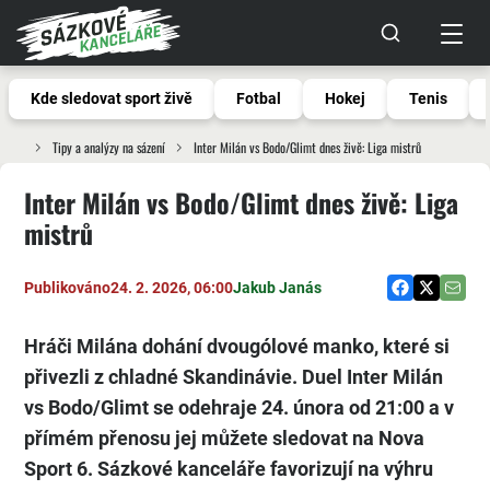
Kde sledovat sport živě
Fotbal
Hokej
Tenis
Tipy a analýzy na sázení
Inter Milán vs Bodo/Glimt dnes živě: Liga mistrů
Inter Milán vs Bodo/Glimt dnes živě: Liga
mistrů
Publikováno
24. 2. 2026, 06:00
Jakub Janás
Hráči Milána dohání dvougólové manko, které si
přivezli z chladné Skandinávie. Duel Inter Milán
vs Bodo/Glimt se odehraje 24. února od 21:00 a v
přímém přenosu jej můžete sledovat na Nova
Sport 6. Sázkové kanceláře favorizují na výhru