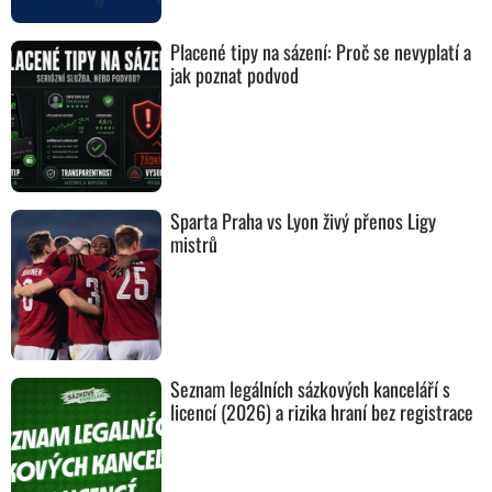
Placené tipy na sázení: Proč se nevyplatí a
jak poznat podvod
Sparta Praha vs Lyon živý přenos Ligy
mistrů
Seznam legálních sázkových kanceláří s
licencí (2026) a rizika hraní bez registrace