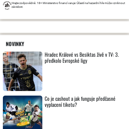
Hrajte zodpovědně. 18+ Ministerstvo financí varuje: Účastí na hazardní hře může vzniknout
závislost.
NOVINKY
Hradec Králové vs Besiktas živě v TV: 3.
předkolo Evropské ligy
Co je cashout a jak funguje předčasné
vyplacení tiketu?