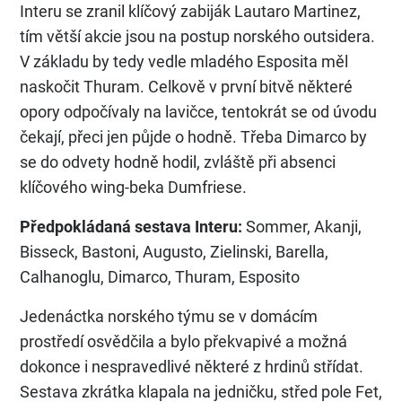
Interu se zranil klíčový zabiják Lautaro Martinez,
tím větší akcie jsou na postup norského outsidera.
V základu by tedy vedle mladého Esposita měl
naskočit Thuram. Celkově v první bitvě některé
opory odpočívaly na lavičce, tentokrát se od úvodu
čekají, přeci jen půjde o hodně. Třeba Dimarco by
se do odvety hodně hodil, zvláště při absenci
klíčového wing-beka Dumfriese.
Předpokládaná sestava Interu:
Sommer, Akanji,
Bisseck, Bastoni, Augusto, Zielinski, Barella,
Calhanoglu, Dimarco, Thuram, Esposito
Jedenáctka norského týmu se v domácím
prostředí osvědčila a bylo překvapivé a možná
dokonce i nespravedlivé některé z hrdinů střídat.
Sestava zkrátka klapala na jedničku, střed pole Fet,