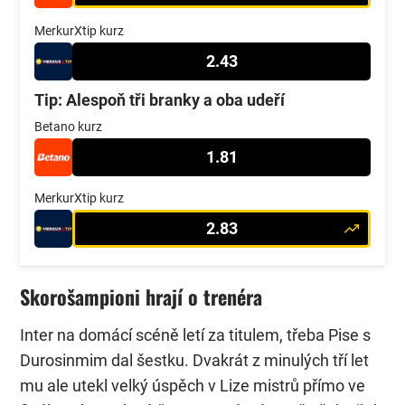
MerkurXtip kurz
2.43
Tip: Alespoň tři branky a oba udeří
Betano kurz
1.81
MerkurXtip kurz
2.83
Skorošampioni hrají o trenéra
Inter na domácí scéně letí za titulem, třeba Pise s
Durosinmim dal šestku. Dvakrát z minulých tří let
mu ale utekl velký úspěch v Lize mistrů přímo ve