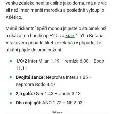
venku zdaleka není tak silné jako doma, má ale víc
sil než Inter, menší marodku a posledně vyloupilo
Atlético.
Méně riskantní tipéři mohou jít ještě o stupínek níž
a ukázat na handicap +2.5 za
kurz
1.51 u Betana.
V takovém případě tiket zezelená i v případě, že
utkání půjde do prodloužení.
1/0/2
Inter Milán 1.19 – remíza 6.38 – Bodo
11.11
Dvojitá šance:
Neprohra Interu 1.05 –
neprohra Bodo 4.47
2,5 gólů:
Over 1.43 – Under 3.13
Oba dají gól:
ANO 1.73 – NE 2.03
Reklama