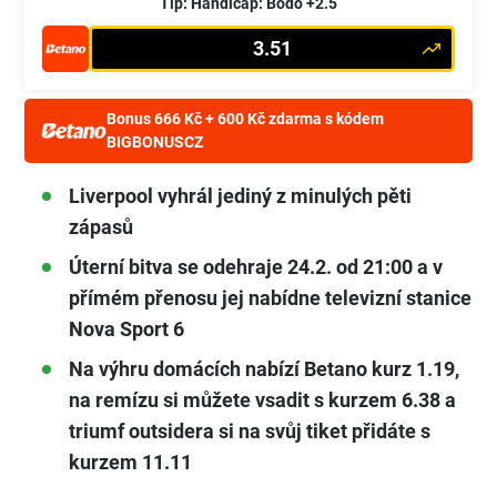
Tip: Handicap: Bodo +2.5
3.51
Bonus 666 Kč + 600 Kč zdarma s kódem
BIGBONUSCZ
Liverpool vyhrál jediný z minulých pěti
zápasů
Úterní bitva se odehraje 24.2. od 21:00 a v
přímém přenosu jej nabídne televizní stanice
Nova Sport 6
Na výhru domácích nabízí Betano kurz 1.19,
na remízu si můžete vsadit s kurzem 6.38 a
triumf outsidera si na svůj tiket přidáte s
kurzem 11.11