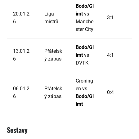
Bodo/Gl
20.01.2
Liga
imt
vs
3:1
6
mistrů
Manche
ster City
Bodo/Gl
13.01.2
Přátelsk
imt
vs
4:1
6
ý zápas
DVTK
Groning
06.01.2
Přátelsk
en vs
0:4
6
ý zápas
Bodo/Gl
imt
Sestavy