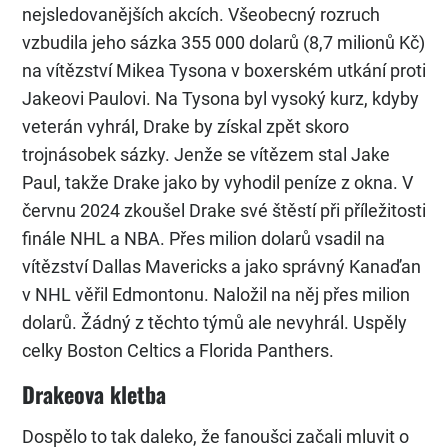
nejsledovanějších akcích. Všeobecný rozruch
vzbudila jeho sázka 355 000 dolarů (8,7 milionů Kč)
na vítězství Mikea Tysona v boxerském utkání proti
Jakeovi Paulovi. Na Tysona byl vysoký kurz, kdyby
veterán vyhrál, Drake by získal zpět skoro
trojnásobek sázky. Jenže se vítězem stal Jake
Paul, takže Drake jako by vyhodil peníze z okna. V
červnu 2024 zkoušel Drake své štěstí při příležitosti
finále NHL a NBA. Přes milion dolarů vsadil na
vítězství Dallas Mavericks a jako správný Kanaďan
v NHL věřil Edmontonu. Naložil na něj přes milion
dolarů. Žádný z těchto týmů ale nevyhrál. Uspěly
celky Boston Celtics a Florida Panthers.
Drakeova kletba
Dospělo to tak daleko, že fanoušci začali mluvit o