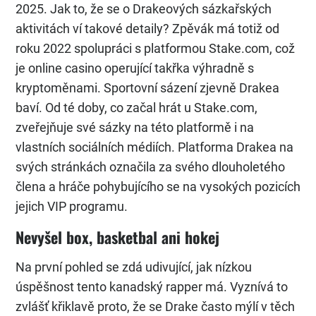
2025. Jak to, že se o Drakeových sázkařských
aktivitách ví takové detaily? Zpěvák má totiž od
roku 2022 spolupráci s platformou Stake.com, což
je online casino operující takřka výhradně s
kryptoměnami. Sportovní sázení zjevně Drakea
baví. Od té doby, co začal hrát u Stake.com,
zveřejňuje své sázky na této platformě i na
vlastních sociálních médiích. Platforma Drakea na
svých stránkách označila za svého dlouholetého
člena a hráče pohybujícího se na vysokých pozicích
jejich VIP programu.
Nevyšel box, basketbal ani hokej
Na první pohled se zdá udivující, jak nízkou
úspěšnost tento kanadský rapper má. Vyznívá to
zvlášť křiklavě proto, že se Drake často mýlí v těch