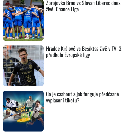
Zbrojovka Brno vs Slovan Liberec dnes
živě: Chance Liga
Hradec Králové vs Besiktas živě v TV: 3.
předkolo Evropské ligy
Co je cashout a jak funguje předčasné
vyplacení tiketu?