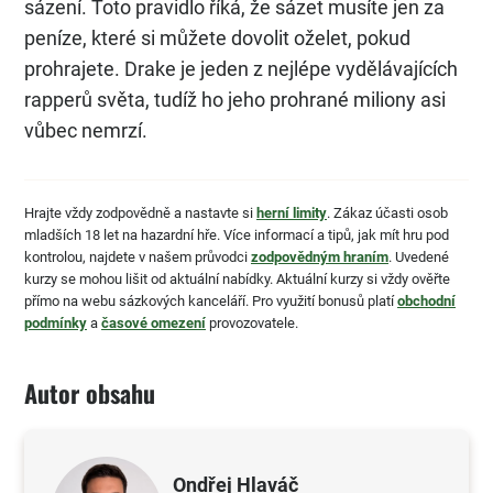
sázení. Toto pravidlo říká, že sázet musíte jen za
peníze, které si můžete dovolit oželet, pokud
prohrajete. Drake je jeden z nejlépe vydělávajících
rapperů světa, tudíž ho jeho prohrané miliony asi
vůbec nemrzí.
Hrajte vždy zodpovědně a nastavte si
herní limity
. Zákaz účasti osob
mladších 18 let na hazardní hře. Více informací a tipů, jak mít hru pod
kontrolou, najdete v našem průvodci
zodpovědným hraním
. Uvedené
kurzy se mohou lišit od aktuální nabídky. Aktuální kurzy si vždy ověřte
přímo na webu sázkových kanceláří. Pro využití bonusů platí
obchodní
podmínky
a
časové omezení
provozovatele.
Autor obsahu
Ondřej Hlaváč