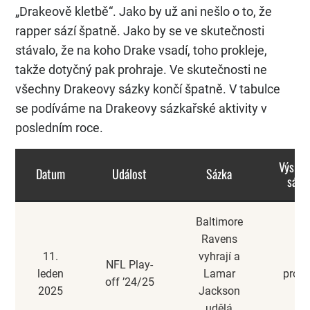
„Drakeově kletbě“. Jako by už ani nešlo o to, že
rapper sází špatně. Jako by se ve skutečnosti
stávalo, že na koho Drake vsadí, toho prokleje,
takže dotyčný pak prohraje. Ve skutečnosti ne
všechny Drakeovy sázky končí špatně. V tabulce
se podíváme na Drakeovy sázkařské aktivity v
posledním roce.
Výsled
Datum
Událost
Sázka
sázk
Baltimore
Ravens
11.
vyhrají a
NFL Play-
leden
Lamar
prohr
off ’24/25
2025
Jackson
udělá