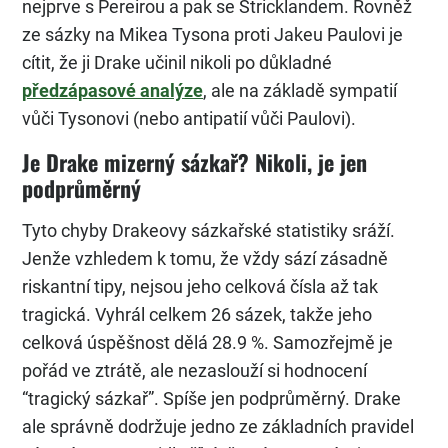
nejprve s Pereirou a pak se Stricklandem. Rovněž
ze sázky na Mikea Tysona proti Jakeu Paulovi je
cítit, že ji Drake učinil nikoli po důkladné
předzápasové analýze
, ale na základě sympatií
vůči Tysonovi (nebo antipatií vůči Paulovi).
Je Drake mizerný sázkař? Nikoli, je jen
podprůměrný
Tyto chyby Drakeovy sázkařské statistiky sráží.
Jenže vzhledem k tomu, že vždy sází zásadně
riskantní tipy, nejsou jeho celková čísla až tak
tragická. Vyhrál celkem 26 sázek, takže jeho
celková úspěšnost dělá 28.9 %. Samozřejmě je
pořád ve ztrátě, ale nezaslouží si hodnocení
“tragický sázkař”. Spíše jen podprůměrný. Drake
ale správně dodržuje jedno ze základních pravidel