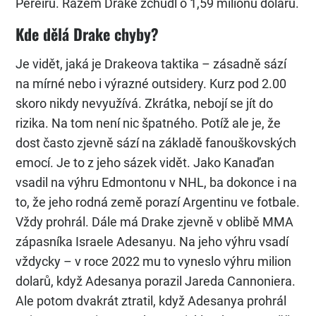
Pereiru. Rázem Drake zchudl o 1,59 milionů dolarů.
Kde dělá Drake chyby?
Je vidět, jaká je Drakeova taktika – zásadně sází
na mírné nebo i výrazné outsidery. Kurz pod 2.00
skoro nikdy nevyužívá. Zkrátka, nebojí se jít do
rizika. Na tom není nic špatného. Potíž ale je, že
dost často zjevně sází na základě fanouškovských
emocí. Je to z jeho sázek vidět. Jako Kanaďan
vsadil na výhru Edmontonu v NHL, ba dokonce i na
to, že jeho rodná země porazí Argentinu ve fotbale.
Vždy prohrál. Dále má Drake zjevně v oblibě MMA
zápasníka Israele Adesanyu. Na jeho výhru vsadí
vždycky – v roce 2022 mu to vyneslo výhru milion
dolarů, když Adesanya porazil Jareda Cannoniera.
Ale potom dvakrát ztratil, když Adesanya prohrál