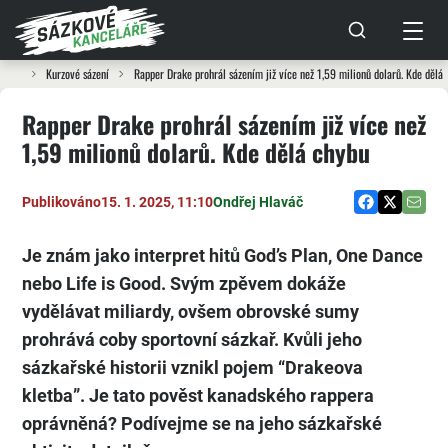
Kurzové sázení
Rapper Drake prohrál sázením již více než 1,59 milionů dolarů. Kde dělá
Rapper Drake prohrál sázením již více než
1,59 milionů dolarů. Kde dělá chybu
Publikováno
15. 1. 2025, 11:10
Ondřej Hlaváč
Je znám jako interpret hitů God’s Plan, One Dance
nebo Life is Good. Svým zpěvem dokáže
vydělávat miliardy, ovšem obrovské sumy
prohrává coby sportovní sázkař. Kvůli jeho
sázkařské historii vznikl pojem “Drakeova
kletba”. Je tato pověst kanadského rappera
oprávněná? Podívejme se na jeho sázkařské