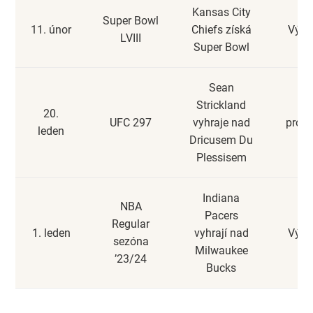
Kansas City
Super Bowl
11. únor
Chiefs získá
Výhr
LVIII
Super Bowl
Sean
Strickland
20.
UFC 297
vyhraje nad
prohr
leden
Dricusem Du
Plessisem
Indiana
NBA
Pacers
Regular
1. leden
vyhrají nad
Výhr
sezóna
Milwaukee
’23/24
Bucks