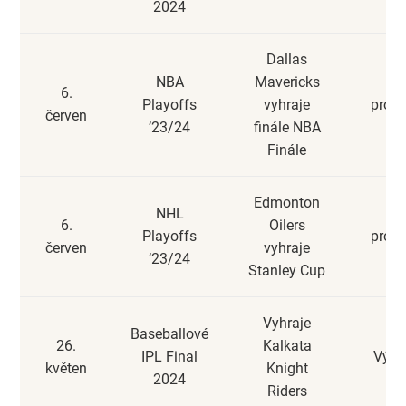
2024
Dallas
NBA
Mavericks
6.
Playoffs
vyhraje
prohr
červen
’23/24
finále NBA
Finále
Edmonton
NHL
6.
Oilers
Playoffs
prohr
červen
vyhraje
’23/24
Stanley Cup
Vyhraje
Baseballové
26.
Kalkata
IPL Final
Výhr
květen
Knight
2024
Riders