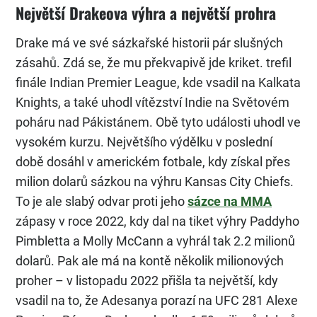
Největší Drakeova výhra a největší prohra
Drake má ve své sázkařské historii pár slušných
zásahů. Zdá se, že mu překvapivě jde kriket. trefil
finále Indian Premier League, kde vsadil na Kalkata
Knights, a také uhodl vítězství Indie na Světovém
poháru nad Pákistánem. Obě tyto události uhodl ve
vysokém kurzu. Největšího výdělku v poslední
době dosáhl v americkém fotbale, kdy získal přes
milion dolarů sázkou na výhru Kansas City Chiefs.
To je ale slabý odvar proti jeho
sázce na MMA
zápasy v roce 2022, kdy dal na tiket výhry Paddyho
Pimbletta a Molly McCann a vyhrál tak 2.2 milionů
dolarů. Pak ale má na kontě několik milionových
proher – v listopadu 2022 přišla ta největší, kdy
vsadil na to, že Adesanya porazí na UFC 281 Alexe