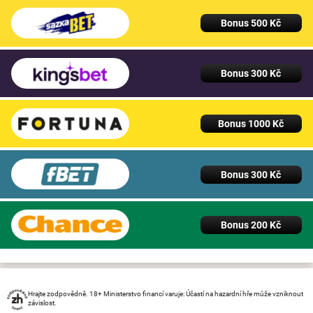
Bonus 500 Kč
Bonus 300 Kč
Bonus 1000 Kč
Bonus 300 Kč
Bonus 200 Kč
Hrajte zodpovědně. 18+ Ministerstvo financí varuje: Účastí na hazardní hře může vzniknout
závislost.