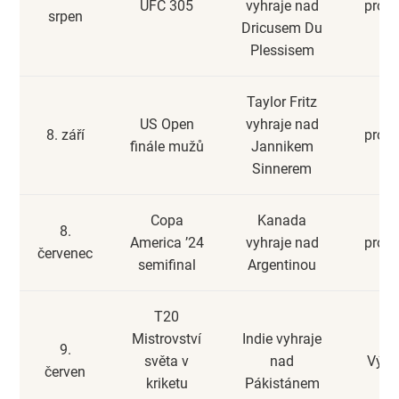
UFC 305
vyhraje nad
prohr
srpen
Dricusem Du
Plessisem
Taylor Fritz
US Open
vyhraje nad
8. září
prohr
finále mužů
Jannikem
Sinnerem
Copa
Kanada
8.
America ’24
vyhraje nad
prohr
červenec
semifinal
Argentinou
T20
Mistrovství
Indie vyhraje
9.
světa v
nad
Výhr
červen
kriketu
Pákistánem