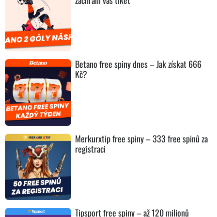
zachrání váš tiket
Betano free spiny dnes – Jak získat 666
Kč?
Merkurxtip free spiny – 333 free spinů za
registraci
Tipsport free spiny – až 120 milionů