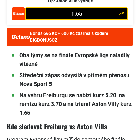
Tip: Aston Villa vyhraje
1.65
Bonus 666 Kč + 600 Kč zdarma s kódem
BIGBONUSCZ
Oba týmy se na finále Evropské ligy naladily
vítězně
Středeční zápas odvysílá v přímém přenosu
Nova Sport 5
Na výhru Freiburgu se nabízí kurz 5.20, na
remízu kurz 3.70 a na triumf Aston Villy kurz
1.65
Kde sledovat Freiburg vs Aston Villa
Program Evropské ligy míří do samotného finále,