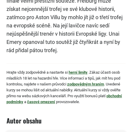
finále velmi prestižní soutěže. Freiburg může
získat nejcennější trofej ve své klubové historii,
zatímco pro Aston Villu by mohlo jít již o třetí trofej
na evropské scéně. Na její lavičce navíc sedí
nejúspěšnější trenér v historii Evropské ligy. Unai
Emery opanoval tuto soutěž již čtyřikrát a nyní by
rád přidal pátou trofej.
Hrajte vždy zodpovědně a nastavte si
herní limity
. Zákaz účasti osob
mladších 18 let na hazardní hře. Více informací a tipů, jak mít hru pod
kontrolou, najdete v našem průvodci
zodpovědným hraním
. Uvedené
kurzy se mohou lišit od aktuální nabídky. Aktuální kurzy si vždy ověřte
přímo na webu sázkových kanceláří. Pro využití bonusů platí
obchodní
podmínky
a
časové omezení
provozovatele.
Autor obsahu