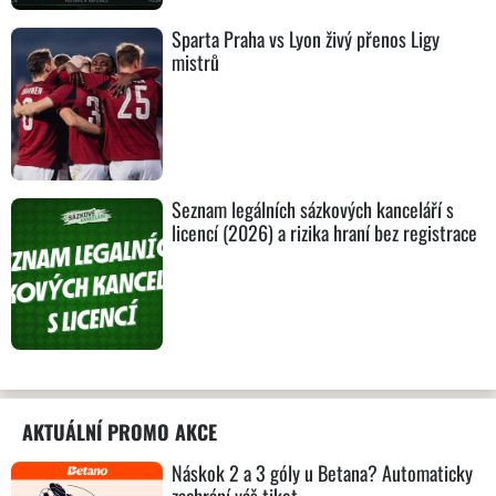
Sparta Praha vs Lyon živý přenos Ligy
mistrů
Seznam legálních sázkových kanceláří s
licencí (2026) a rizika hraní bez registrace
AKTUÁLNÍ PROMO AKCE
Náskok 2 a 3 góly u Betana? Automaticky