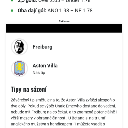
2,5 gólů:
Over 2.05 – Under 1.78
Oba dají gól:
ANO 1.98 – NE 1.78
Reklama
Freiburg
Aston Villa
Náš tip
Tipy na sázení
Závěrečný tip směřuje na to, že Aston Villa zvítězí alespoň o
dva góly. Pokud se výběr Unaie Emeryho dostane do vedení,
nebude mít Freiburg na co čekat, a to znamená potenciálně i
větší mezery v obranné činnosti. U Betana si na triumf
anglického mužstva s handicapem -1 můžete vsadit s