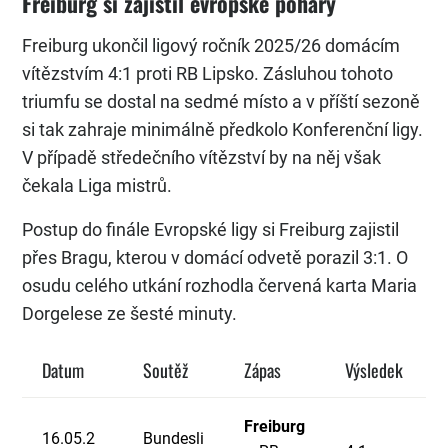
Freiburg si zajistil evropské poháry
Freiburg ukončil ligový ročník 2025/26 domácím
vítězstvím 4:1 proti RB Lipsko. Zásluhou tohoto
triumfu se dostal na sedmé místo a v příští sezoně
si tak zahraje minimálně předkolo Konferenční ligy.
V případě středečního vítězství by na něj však
čekala Liga mistrů.
Postup do finále Evropské ligy si Freiburg zajistil
přes Bragu, kterou v domácí odvetě porazil 3:1. O
osudu celého utkání rozhodla červená karta Maria
Dorgelese ze šesté minuty.
Datum
Soutěž
Zápas
Výsledek
Freiburg
16.05.2
Bundesli