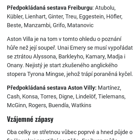
Předpokládaná sestava Freiburgu
: Atubolu,
Kübler, Lienhart, Ginter, Treu, Eggestein, Höfler,
Beste, Manzambi, Grifo, Matanovic
Aston Villa je na tom v tomto ohledu o poznání
hůře než její soupeř. Unai Emery se musí vypořádat
se ztrátou Alyssona, Barkleyho, Kamary, Madja i
Onany. Nejistý je start zkušeného anglického
stopera Tyrona Mingse, jehož trápí poraněná kyčel.
Předpokládaná sestava Aston Villy:
Martínez,
Cash, Konsa, Torres, Digne, Lindelöf, Tielemans,
McGinn, Rogers, Buendía, Watkins
Vzájemné zápasy
Oba celky se střetnou vůbec poprvé a hned půjde o