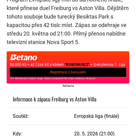
které přinese duel Freiburg vs Aston Villa. Dějištěm
tohoto souboje bude turecký Besiktas Park s
kapacitou přes 42 tisíc míst. Zápas se odehraje ve
středu 20. května od 21:00. Přímý přenos nabídne
televizní stanice Nova Sport 5.
50.000 Kč + až 1266 Kč s kódem
"BIGBONUSCZ"
+ živé přenosy 1. Ligy
Registrace s bonusem
18+ Ministerstvo financí varuje: Účastí na hazardní hře může vzniknout závislost!
Reklama
Informace k zápasu Freiburg vs Aston Villa
Soutěž:
Evropská liga (finále)
Kdy:
20. 5. 2026 (21:00)