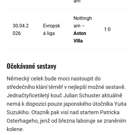
am
Nottingh
30.04.2
Evropsk
am –
1:0
026
á liga
Aston
Villa
Očekávané sestavy
Německý celek bude moci nastoupit do
středečního klání téměř v nejlepší možné sestavě.
Jednačtyřicetiletý kouč Julian Schuster aktuálně
nemá k dispozici pouze japonského útočníka Yuita
Suzukiho. Otazník pak visí nad startem Patricka
Osterhageho, jenž od března laboruje se zraněním
kolene.